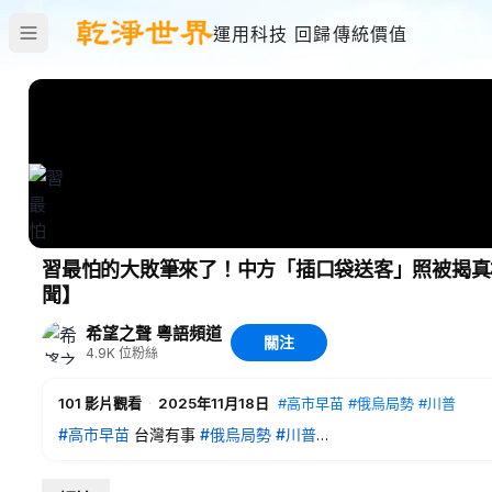
運用科技 回歸傳統價值
習最怕的大敗筆來了！中方「插口袋送客」照被揭真相 驚爆哈佛
聞】
希望之聲 粵語頻道
關注
4.9K
位粉絲
101
影片觀看
·
2025年11月18日
#高市早苗
#俄烏局勢
#川普
#高市早苗
台灣有事
#俄烏局勢
#川普
内容提要：