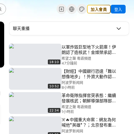
加入會員
登入
聊天重播
以軍炸毀巨型地下火箭庫！伊
朗認了造核武！金燦榮承認：
中共給伊朗尖端武器；中共限
希望之聲 粵語頻道
18:10
制出境曝驚人內幕；朝鮮導彈
47分鐘前
部隊秘入俄國【北美快報】
【財經】中國銀行恐達「難以
想像地步」！外資大動作認賠
清場；終於扛不住了！中共央
阿波罗新闻网
10:52
行突然全面救市；觸目驚心南
8小時前
航投訴函，砸碎習大夢【C】
革命衛隊指揮官突表態：繼續
發展核武；朝鮮導彈部隊部署
到俄羅斯【焦點解讀】
希望之聲 粵語頻道
22:34
1小時前
☠️🔥中國重大命案：網友為何
喊他"英雄"？；北京發布重量
級文件！憑票供應要來了？；
阿波罗新闻网