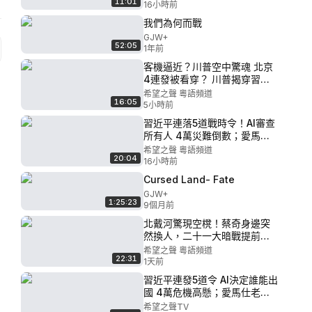
11:01
中共最毒辣新規：讓你一次探
16小時前
親，全部歸零【#熱點直擊 #深
我們為何而戰
度 C】
GJW+
52:05
1年前
客機逼近？川普空中驚魂 北京
4連發被看穿？ 川普揭穿習幕
後黑手【今日頭條】
希望之聲 粵語頻道
16:05
5小時前
習近平連落5道戰時令！AI審查
所有人 4萬災難倒數；愛馬仕
為何緊盯中國餐桌？割中產連
希望之聲 粵語頻道
20:04
環計曝光【兩岸三地】
16小時前
Cursed Land- Fate
GJW+
1:25:23
9個月前
北戴河驚現空櫈！蔡奇身邊突
然換人，二十一大暗戰提前引
爆；中美科技戰再壓習近平
希望之聲 粵語頻道
22:31
【紅朝秘聞】
1天前
習近平連發5道令 AI決定誰能出
國 4萬危機高懸；愛馬仕老總
緊盯中國餐桌 中產團滅秘密曝
希望之聲TV