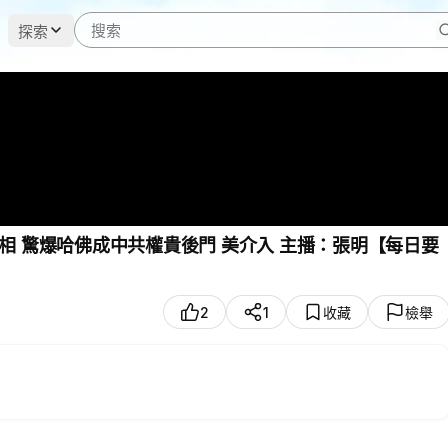
探索
成中共權貴後門 美介入 主播：張明【每日要
2
1
收藏
檢舉