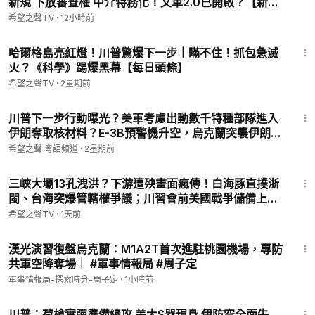
新規 下放審查權 中介特務化！文革2.0已開啟？【新聞
D%94-email
大事件】
希望之聲TV
·
12小時前
▬▬▬▬▬▬▬▬▬▬▬▬▬▬▬▬
15:45
希望之聲TV （SOH TV）每天會為您及時報導中國、香港，台
哈爾格島亮紅燈！川普驚爆下一步｜瞞不住！抓包急滅
灣、美國、歐洲等全世界的最新新聞，我們的新聞直播會有知名
火？《科學》踢爆黑幕【每日頭條】
評論員分析當前的時政新聞、即時新聞和實時新聞等; 希望之聲
希望之聲TV
·
2星期前
真相節目深受大陸觀眾喜愛。當前中共已成全世界焦點，習近平
治下的中國命運將如何，中國觀察節目會通過紀錄片及記者採訪
12:56
川普下一步行動曝光？美軍考慮出動數千特種部隊進入
為您及時報導。
伊朗奪取核材料？E-3B預警機升空，烏克蘭突襲伊朗軍
----------------------
艦，中東與俄烏戰場或全面連線？【國際風雲】
希望之聲 粵語頻道
·
2星期前
18:49
三峽大壩13孔洩洪？下游遭殃畫面瘋傳！白海豚直撲浙
閩、台海突爆管轄權爭議；川習會前美國戰爭儲備上
桌，習近平17年福建舊地連環震，何立峰履歷交集浮現
希望之聲TV
·
1天前
【紅朝禁聞】
8:40
漢光演習復盤烏克蘭：M1A2T首次進駐桃園機場，專防
共軍空降奪場｜ #軍事情報局 #周子定
軍事情報局-探索時分-周子定
·
1小時前
26:04
川普：荷槍實彈準備總攻 美大S器現身 伊防空全面失