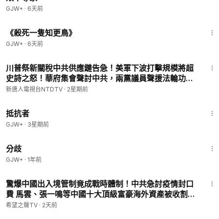
GJW+
·
6天前
2:09:28
《殺死一隻知更鳥》
GJW+
·
6天前
29:50
川普祭新關稅中共供應鏈告急！美軍下波打擊規模將超
史詩之怒！華府集會聲討中共，兩黨議員聲援法輪功！
半島萬人大撤離，歐洲野火震撼畫面曝光！川普問誰更
新唐人電視台NTDTV
·
2星期前
厲害？回答笑翻【晚間新聞】2026-07-24
1:15:11
抵抗者
GJW+
·
3星期前
1:54:13
分歧
GJW+
·
1年前
12:45
驚爆中國出入境管制竟成戰時體制！中共急討疫情封口
費 馬雲、張一鳴等中國十大頂級富豪海外資產被收割
【新聞速遞】
希望之聲TV
·
2天前
1:43:32