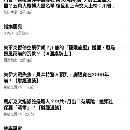
靈？五角大樓擴大黑名單 復旦和上海交大上榜；川普密
會！電子戰王牌抵歐 海灣國秘密出戰【今日看點】
聚焦香港
·
2星期前
1:28:20
錯換嬰兒
GJW+
·
2星期前
37:38
美軍突暫停空襲伊朗？川普的「極限施壓」碰壁，還是
暴風雨前的沉默？【 #圓桌騎士 】
圓桌騎士
·
2星期前
26:15
美伊大戰失焦，貝森特驚人預判，劇透竟在3000年
前！【財經漫談】
希望之聲TV
·
1天前
22:00
馬斯克突指認誰是壞人？中共7月出口有蹊蹺！這類社
保要「清零」？【財經漫談】
希望之聲TV
·
2天前
1:29:06
效率專家