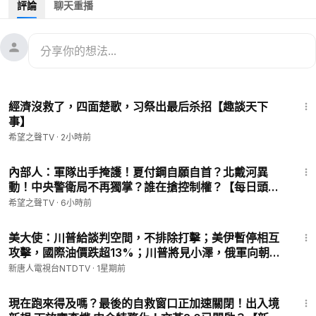
評論
聊天重播
11月16日主要內容：
00:42
美更新核部署指南 威懾邪惡軸心
06:24
APEC峰會美日韓商討朝鮮問題
08:29
川普上任前大量非法移民將湧入美國
13:24
10:32
挪威F-35戰機波羅的海應對俄轟炸機和Su-33
經濟沒救了，四面楚歌，习祭出最后杀招【趣談天下
12:31
川普重用馬斯克讓中共產生錯誤期待
事】
希望之聲TV
·
2小時前
圖片來源: Reuters、Shutterstock
13:47
💟捐助我們 ►
https://donorbox.org/soh-tv
內部人：軍隊出手掩護！夏付鋼自願自首？北戴河異
動！中央警衛局不再獨掌？誰在搶控制權？【每日頭
🌻🎈尊敬的觀眾朋友，請留下您的電子郵件，以便有需要之時我
條】
們於聯繫您：
https://landing.mailerlite.com/webforms/landing/
希望之聲TV
·
6小時前
l1l7p9
27:05
🚗捐車網址 ►
https://donatecarsoh.org
☎️捐車熱線：855-
美大使：川普給談判空間，不排除打擊；美伊暫停相互
578-0088
攻擊，國際油價跌超13%；川普將見小澤，俄軍向朝鮮
🤝廣告合作洽談 ►
soh-tv@soundofhope.org
求增兵3萬；太子集團頭目被批捕，新增2項罪名【早間
新唐人電視台NTDTV
·
1星期前
㊙️ 爆料郵箱 ►
sohtv99@gmail.com
環球直擊】2026-07-27
22:34
🍀自動翻牆APP ►
https://x.co/ohope
現在跑來得及嗎？最後的自救窗口正加速關閉！出入境
訂閱電子報👉
https://landofhope.tv/%E9%AB%98%E6%B