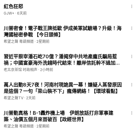
紅色狂怒
GJW+
·
6天前
16:06
川普密會！電子戰王牌抵歐 伊成美軍試驗場？升級！海
灣國秘密參戰 【今日頭條】
希望之聲 粵語頻道
·
2星期前
24:36
習近平狠宰潘石屹70億？潘揭穿中共地產龐氏騙局惹
禍；中國富豪海外洗錢時代結束！離岸信託幹不過加速
倒車！（老北京茶館/第1710集/2026/08/09）
老北京茶馆 时政相声
·
2小時前
29:28
萬人出動8天7夜！河南村現詭異一幕！嫌疑人蒸發原因
是這個？一句「梁山裝不下」瘋傳網絡！【環球看點】
希望之聲TV
·
2天前
14:11
川普動真格！B-1轟炸機上場 伊朗放話打非軍事建
築、油價五個月來首破百【政經世界】
希望之聲 粵語頻道
·
2星期前