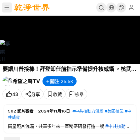
要讓川普接棒！拜登卸任前指示準備提升核威懾 ，核武競
賽回來了？【新聞速遞】
希望之聲TV
關注
·
25.5K
43
分享
收藏
檢舉
902
影片觀看
·
2024年11月16日
#中共核動力潛艦
#美國核武
#中
共威脅
衛星照片洩漏，共軍多年來一直秘密研發打造一艘
#中共核動力
潛艦
。美國防部向國會提交了一份關於
#美國核武
部署指南文
件。列出六個更新方向。強調抵禦
#中共威脅
。