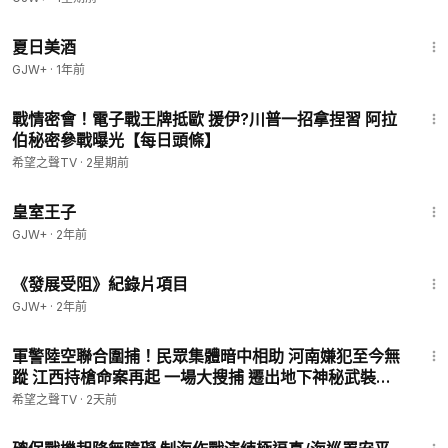
1:30:27
夏日美酒
GJW+
·
1年前
16:56
戰情密會！電子戰王牌抵歐 援伊?川普一招拿捏習 阿拉
伯秘密參戰曝光【每日頭條】
希望之聲TV
·
2星期前
1:28:27
皇室王子
GJW+
·
2年前
1:15:33
《發展受阻》紀錄片項目
GJW+
·
2年前
14:01
軍警陸空聯合圍捕！民眾集體暗中相助 河南嫌犯至今無
蹤 江西持槍命案再起 一場大搜捕 遷出地下神秘武裝？
【全球視野】
希望之聲TV
·
2天前
14:40