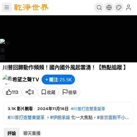
川普回歸動作頻頻！國內國外風起雲湧！【熱點追蹤 】
希望之聲TV
關注
·
25.5K
113
3
收藏
檢舉
3.1K
影片觀看
·
2024年11月16日
#川普打造雙重變革
#川普打造雙重變革
，
#伊朗承諾
化一大焦點，
#普京面對不小
壓力
，台灣遊客北京顛覆三觀！【熱點追蹤】
評論
聊天重播