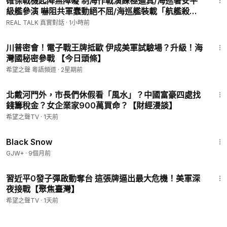
確保戰機起降無障礙 制海作戰演練極逼真/海巡署安平
級艦參演 嚇阻共軍蠢動絕不屈/海巡艦裝載「航艦殺
手」超音速飛彈 驗證平戰轉換高效率/海軍布雷艇裝載
REAL TALK 真實對話
·
1小時前
彈藥 軍警消協同作戰順暢
16:06
川普密會！電子戰王牌抵歐 伊成美軍試驗場？升級！海
灣國秘密參戰 【今日頭條】
希望之聲 粵語頻道
·
2星期前
28:45
北戴河門外，市長們休假看「風水」？中國富豪四處找
錢籌稅金？女企業家900萬買命？【財經漫談】
希望之聲TV
·
1天前
1:23:44
Black Snow
GJW+
·
9個月前
13:22
習近平0發子彈啟動奪台 這張牌逼出最大危機！美軍深
夜接戰【聚焦臺灣】
希望之聲TV
·
1天前