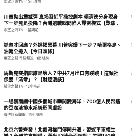
希望之聲TV
·
10小時前
🍀自動翻牆APP ►
https://x.co/ohope
14:50
訂閱電子報👉
https://landofhope.tv/%E9%AB%98%E6%B
川普拋出震撼彈 直揭習近平操控劇本 賴清德分身現身
D%94-email
下一步竟是投降？台灣選戰瞬間陷入爆雷模式【聚焦臺
▬▬▬▬▬▬▬▬▬▬▬▬▬▬▬▬
灣】
希望之聲TV
·
1星期前
希望之聲TV （SOH TV）每天會為您及時報導中國、香港，台
灣、美國、歐洲等全世界的最新新聞，我們的新聞直播會有知名
15:43
抓包才回應？外媒揭黑幕 川普突爆下一步？哈爾格島、
評論員分析當前的時政新聞、即時新聞和實時新聞等; 希望之聲
油輪全捲入【今日頭條】
真相節目深受大陸觀眾喜愛。當前中共已成全世界焦點，習近平
治下的中國命運將如何，中國觀察節目會通過紀錄片及記者採訪
希望之聲 粵語頻道
·
1星期前
為您及時報導。
22:00
----------------------
馬斯克突指認誰是壞人？中共7月出口有蹊蹺！這類社
保要「清零」？【財經漫談】
希望之聲TV
·
12小時前
17:55
一場暴雨讓中國多個城市瞬間變海洋，700億人民幣造
的豆腐渣排水系統形同虛設
看傳媒新聞網
·
15小時前
19:44
北京六警齊發！北戴河權鬥傳聞升溫，習近平軍權生