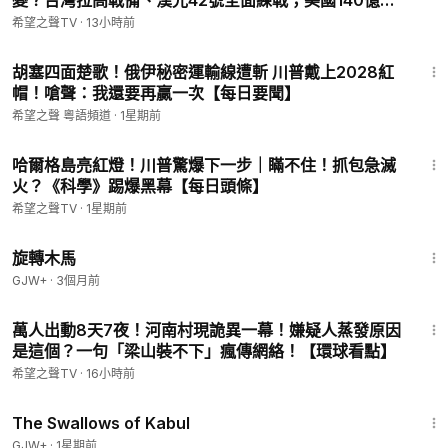
變？台灣拉高戰備、漢光42號全面練戰；美國140億軍
售壓上台海 【紅朝禁聞】
希望之聲TV
·
13小時前
16:36
胡塞四面楚歌！俄伊秘密運輸線遭斬 川普戴上2028紅
帽！嗆聲：我還要再贏一次【每日要聞】
希望之聲 粵語頻道
·
1星期前
15:45
哈爾格島亮紅燈！川普驚爆下一步｜瞞不住！抓包急滅
火？《科學》踢爆黑幕【每日頭條】
希望之聲TV
·
1星期前
1:53:33
旋轉木馬
GJW+
·
3個月前
29:28
萬人出動8天7夜！河南村現詭異一幕！嫌疑人蒸發原因
是這個？一句「梁山裝不下」瘋傳網絡！【環球看點】
希望之聲TV
·
16小時前
1:20:43
The Swallows of Kabul
GJW+
·
1星期前