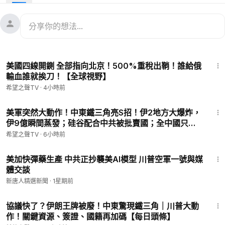
11月16日內容提要：
00:54
美國移民與貿易政策齊變 影響深遠
05:55
伊朗向美國遞交關於川普的書面承諾
09:26
川普施壓普京 對俄強硬措施成談判利器
11:22
台灣遊客天安門比手勢 遭公安扣留三天
18:19
美國四線開鍘 全部指向北京！500%重稅出鞘！誰給俄
希望之聲TV《熱點追蹤》節目，為您即時更新，即時 報道 中
輸血誰就挨刀！【全球視野】
國、香港、台灣、美國、歐洲、亞洲和國際上的最新動態和熱點
希望之聲TV
·
4小時前
新聞。涵蓋：政治、經濟、文化等各個領域。內容包括：中國最
新政治動態、華人社區新聞、香港、台灣最新社會事件、海外華
18:13
人動態、各國資訊等等方方面面，同時專家會為您做精彩的評
美軍突然大動作！中東鐵三角亮S招！伊2地方大爆炸，
伊9億瞬間蒸發；硅谷配合中共被批賣國；全中國只抓
論、深入的解析，讓您耳目一新，帶您即時追蹤熱點事件。
一個河南人！ 習被逼勸立儲下台？【北美新聞】
希望之聲TV
·
6小時前
💟捐助我們 ►
https://donorbox.org/soh-tv
13:07
🌻🎈尊敬的觀眾朋友，請留下您的電子郵件，以便有需要之時我
美加快彈藥生產 中共正抄襲美AI模型 川普空軍一號與媒
們於聯繫您：
https://landing.mailerlite.com/webforms/landing/
體交談
l1l7p9
新唐人精選新聞
·
1星期前
🚗捐車網址 ►
https://donatecarsoh.org
☎️捐車熱線：855-
14:31
578-0088
協議快了？伊朗王牌被廢！中東驚現鐵三角｜川普大動
🤝廣告合作洽談 ►
soh-tv@soundofhope.org
作！關鍵資源、簽證、國籍再加碼【每日頭條】
㊙️ 爆料郵箱 ►
sohtv99@gmail.com