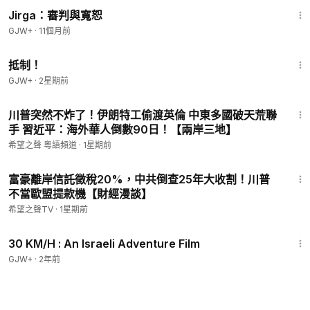
1:18:51
Jirga：審判與寬恕
GJW+
·
11個月前
1:33:42
抵制！
GJW+
·
2星期前
18:56
川普突然不炸了！伊朗特工偷渡英倫 中東多國破天荒聯
手 習近平：海外華人倒數90日！【兩岸三地】
希望之聲 粵語頻道
·
1星期前
29:13
富豪離岸信託徵稅20%，中共倒查25年大收割！川普
不當歐盟提款機【財經漫談】
希望之聲TV
·
1星期前
1:08:12
30 KM/H : An Israeli Adventure Film
GJW+
·
2年前