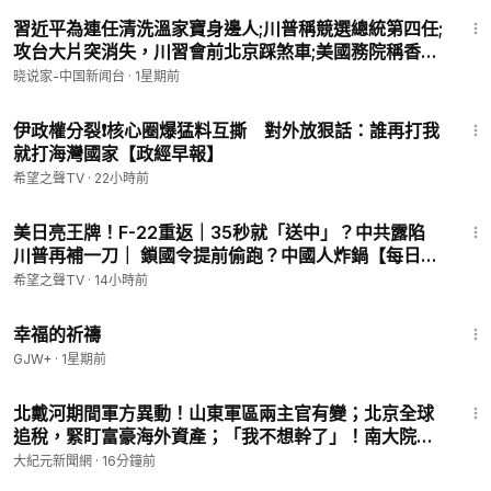
24:33
習近平為連任清洗溫家寶身邊人;川普稱競選總統第四任;
攻台大片突消失，川習會前北京踩煞車;美國務院稱香港
特殊經貿地位未恢復!
晓说家-中国新闻台
·
1星期前
17:33
伊政權分裂❗️核心圈爆猛料互撕 對外放狠話：誰再打我
就打海灣國家【政經早報】
希望之聲TV
·
22小時前
15:09
美日亮王牌！F-22重返｜35秒就「送中」？中共露陷
川普再補一刀｜ 鎖國令提前偷跑？中國人炸鍋【每日頭
條】
希望之聲TV
·
14小時前
40:07
幸福的祈禱
GJW+
·
1星期前
12:53
北戴河期間軍方異動！山東軍區兩主官有變；北京全球
追稅，緊盯富豪海外資產；「我不想幹了」！南大院長
辭職信刷屏；人販子「梅姨」真名首次曝光｜#佳音時
大紀元新聞網
·
16分鐘前
刻