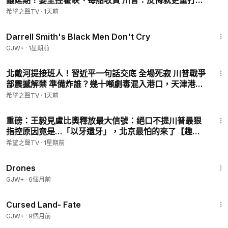
議延期！要全控霍峽、每船收費 川普：反悔就更重打擊
白宮駁彈藥見底 【政經早報】
希望之聲TV
·
1天前
1:06:51
Darrell Smith's Black Men Don't Cry
GJW+
·
1星期前
15:59
北戴河提接班人！習近平一句話交底 全場死寂 川普戰爭
部震撼解禁 準備炸誰？幾十噸劇毒混入港口，天津港驚
魂差點重演！【兩岸要聞】
希望之聲TV
·
1天前
12:39
重磅：王毅見盧比奧釋放最大信號：絕口不提川普最狠
指控原因竟是…「以牙還牙」，北京最怕的來了【趣談
天下事】
希望之聲TV
·
1星期前
1:19:44
Drones
GJW+
·
6個月前
1:25:23
Cursed Land- Fate
GJW+
·
9個月前