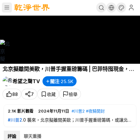
北京擬離間美歐，川普手握重磅籌碼 | 巴菲特囤現金，這
次有了新理由 | 夜騎開封，似「公車上書」重現?【財經漫
希望之聲TV
關注
·
25.5K
談】
88
7
收藏
檢舉
2.1K
影片觀看
·
2024年11月11日
#川普2
#夜騎開封
#川普2
.0 襲來，北京擬離間美歐；川普手握重磅籌碼，或讓北京
戰術失效；中美貿易戰，中國經濟或零增長？巴菲特囤現金，這
次有了新理由；數萬青年
#夜騎開封
，似「公車上書」重現；哈
評論
聊天重播