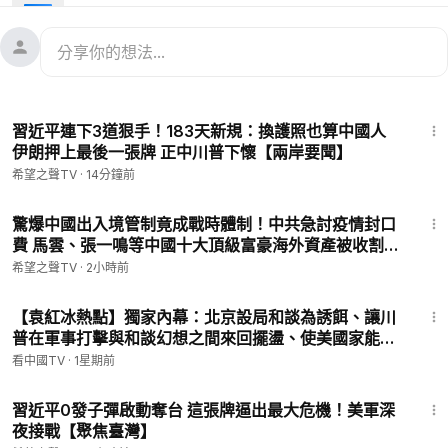
利波特大陸重映，誰是伏地魔？
主要內容：
00:54
川普2.0襲來，北京擬離間美歐
03:21
川普手握重磅談判籌碼，北京戰術恐失效
15:43
05:31
評論：中美貿易戰，中國經濟或零增長
習近平連下3道狠手！183天新規：換護照也算中國人
07:38
巴菲特囤現金，這次有了新理由
伊朗押上最後一張牌 正中川普下懷【兩岸要聞】
11:40
數萬青年夜騎開封，似清末「公車上書」重現
希望之聲TV
·
14分鐘前
14:02
哈利波特大陸重映票房超2億，誰才是伏地魔？
12:45
希望之聲tv「財經漫談」節目為您帶來全球熱點經濟話題、中共
驚爆中國出入境管制竟成戰時體制！中共急討疫情封口
費 馬雲、張一鳴等中國十大頂級富豪海外資產被收割
政治與經濟政策、國際地緣政治的最新解讀，幫助您瞭解全球主
【新聞速遞】
要經濟體的市場變化和動向。
希望之聲TV
·
2小時前
21:25
乾淨 ►
https://www.ganjingworld.com/s/XYXbq4nWmb
【袁紅冰熱點】獨家內幕：北京設局和談為誘餌、讓川
推特 ►
https://twitter.com/CAIJING_TV
普在軍事打擊與和談幻想之間來回擺盪、使美國家能量
臉書 ►
https://www.facebook.com/CaijingTV
長期陷伊久拖不絕…中共當下對伊革命衛隊和胡塞武
看中國TV
·
1星期前
裝…李書磊傳達習對臺灣國民黨…
13:22
習近平0發子彈啟動奪台 這張牌逼出最大危機！美軍深
💟捐助我們 ►
https://donorbox.org/soh-tv
夜接戰【聚焦臺灣】
🌻🎈尊敬的觀眾朋友，請留下您的電子郵件，以便有需要之時我