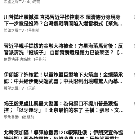
希望之聲TV
·
4小時前
們於聯繫您：
https://landing.mailerlite.com/webforms/landing/
14:50
l1l7p9
川普拋出震撼彈 直揭習近平操控劇本 賴清德分身現身
🚗捐車網址 ►
https://donatecarsoh.org
☎️捐車熱線：855-
下一步竟是投降？台灣選戰瞬間陷入爆雷模式【聚焦臺
578-0088
灣】
希望之聲TV
·
1星期前
🤝廣告合作洽談 ►
soh-tv@soundofhope.org
㊙️ 爆料郵箱 ►
sohtv99@gmail.com
36:33
習近平親手提拔的金融大將被查！方星海落馬背後：反
🍀自動翻牆APP ►
https://x.co/ohope
習派清洗「錢袋子」 自斷臂膀還是權力已被架空？【每
訂閱電子報👉
https://landofhope.tv/%E9%AB%98%E6%B
日直播精華】遠見快評｜2026.07.25 @靖遠開講#美伊
D%94-email
遠見快評 唐靖遠
·
1星期前
战争 #川普 #中共內鬥
▬▬▬▬▬▬▬▬▬▬▬▬▬▬▬▬
18:11
希望之聲TV （SOH TV）每天會為您及時報導中國、香港，台
伊朗認了造核武！以軍炸毀巨型地下火箭庫！金燦榮承
灣、美國、歐洲等全世界的最新新聞，我們的新聞直播會有知名
認：中共給伊朗尖端武器；中共限制出境曝驚人內幕；
評論員分析當前的時政新聞、即時新聞和實時新聞等; 希望之聲
朝鮮導彈部隊秘入俄國【北美新聞】
希望之聲TV
·
1天前
真相節目深受大陸觀眾喜愛。當前中共已成全世界焦點，習近平
13:59
治下的中國命運將如何，中國觀察節目會通過紀錄片及記者採訪
揭王毅見盧比奧最大謎團：為何絕口不提川普最狠指
為您及時報導。
控；「以牙還牙」！北京最怕的來了 主播：張恩、文傑
----------------------
【時事熱評】
聚焦香港
·
1星期前
17:12
北韓突加碼！導彈旅攜帶120導彈赴俄 ；伊朗突宣佈協