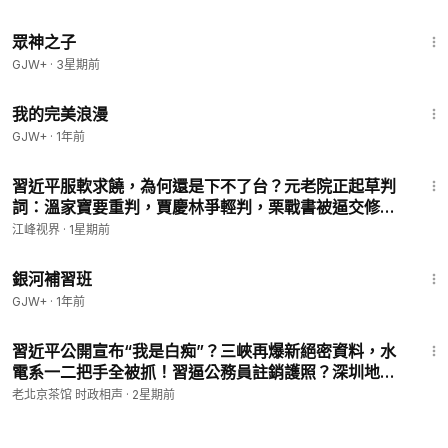
1:29:58
眾神之子
GJW+
·
3星期前
1:31:17
我的完美浪漫
GJW+
·
1年前
29:58
習近平服軟求饒，為何還是下不了台？元老院正起草判
詞：溫家寶要重判，賈慶林爭輕判，栗戰書被逼交修憲
材料【江峰視界20260725第445期】
江峰视界
·
1星期前
2:26:39
銀河補習班
GJW+
·
1年前
27:34
習近平公開宣布“我是白痴”？三峽再爆新絕密資料，水
電系一二把手全被抓！習逼公務員註銷護照？深圳地鐵
安檢出事！（老北京茶館/第1695集/2026/07/24）
老北京茶馆 时政相声
·
2星期前