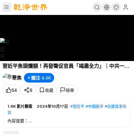
習近平焦頭爛額！再發聲促官員「竭盡全力」｜中共一連
串措施讓自己掉入深淵【財經慧眼】
聚焦
關注
·
4.4K
54
6
收藏
檢舉
1.9K
影片觀看
·
2024年10月17日
#習近平
#中國股市
#住建部发布
会
內容提要：
00:16
美國市場：恐怖數據不「恐怖」！「澆滅」大幅降息預期
02:45
中國市場：中國爛尾樓融資增至4兆令市場失望