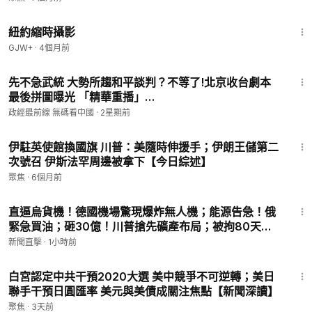
16:44
紐約縮時攝影
GJW+
·
4個月前
38:35
先不急武統 大勢所趨和平談判？不等了!北京收台劇本
最後拼圖曝光 「精華重播」
@democratictaiwanchannel
政經最前線 無碼看中國
·
2星期前
30:45
伊駐英使館換國旗 川普：美隨時伸援手；伊朗王儲第二
次號召 伊斯法罕周邊被拿下【今日綜述】
聚焦
·
6個月前
14:39
直逼烏貨機！德國機場驚現爆炸無人機；能源告急！俄
緊急買油；砸30億！川普搶先礦產布局；被拘80天！
台灣海基會揭赴中案例｜【#新聞直擊】2026.08.08
新聞直擊
·
1小時前
17:01
白宮認定中共干預2020大選 美中競爭不可逆轉；美日
聯手干預日圓匯率 美元與美債成關注焦點【新聞深讀】
聚焦
·
3天前