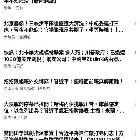
平不知死活【新聞深讀】
聚焦
·
1天前
21:42
北京暴怒！三峽步軍隊後塵遭大清洗？中紀委連打三
虎，習夜不能寐：官場驚現反共圈子，坐等時機！｜紅
朝變局｜大時局
大時局
·
1星期前
13:55
快訊：北卡爆大規模槍擊案 多人死；川普政府：已退還
1000億美元關稅；網安公司：中國產Zbtlink路由器存
後門【熱點快報】
聚焦
·
2天前
22:40
招招狠絕嘅外交博弈！習近平：擺喺面前嘅無解兩難！
希望之聲 粵語頻道
·
1星期前
12:09
大決戰的序幕已拉開：哈梅內伊挑戰川普、摩薩德定
位、以色列出兵？習近平瘋狂指數爆表 主播：米蘭、寶
博【趣談天下事】
聚焦
·
6個月前
1:15:24
雙開田學斌劍指溫家寶｜習近平為連任敲打老同志｜方
星海差點跑掉？一路跪舔仍遭拋棄｜（20260726第