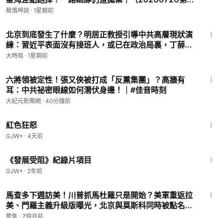
1157期）#熱門話題
蔡慎坤說
·
1星期前
42:56
北京到底發生了什麼？明居正教授引導中共高層現狀演
練：習近平表面沒有接班人，或已在政治局裏，丁薛
祥？不在軍中，某省委一把手？（7.25直播精華版）｜
大時局
·
1星期前
早安中國｜大時局 @GoodMorning-China
13:16
六將領被定性！張又俠被打成「反黨集團」？高牆有
耳：中共祕密眼線如何潛伏身邊！｜#佳音時刻
大紀元新聞網
·
40分鐘前
1:43:32
紅色狂怒
GJW+
·
4天前
1:15:33
《發展受阻》紀錄片項目
GJW+
·
2年前
15:01
馬查多下週訪美！川普抓馬杜羅只是開始？美軍重返拉
美、門羅主義升級版曝光，北京與莫斯科同時被點名！
【今日綜述-3pm】
聚焦
·
7個月前