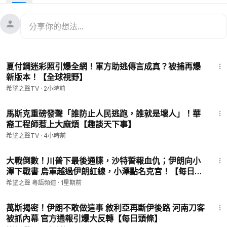
08:01
真主黨只剩兩個高層 以色列軍援是否出問題？
10:03
瑞典再曝光中共統戰10人名單
11:29
時評人嘆李家超施政報告：香港徹底淪陷
12:22
中國留學生找人代寫論文 被美遣返
14:00
土耳其遇5.9級極淺層地震
13:49
夏付鋼迷彩照引爆全網！軍方助逃傳言成真？被捕再爆
#習近平福建
曝不尋常安排，
#朝鮮
局勢方面，
#金正恩
下一個
新版本！【全球視野】
目標令人擔憂。
希望之聲TV
·
2小時前
希望之聲TV的兩岸要聞節目，為您帶來中國、台灣以及印太最新
13:51
消息和重大新聞。中共陷入內憂外患，未來中國的變局不僅影響
馬斯克重磅發聲「誰防止人民逃跑，誰就是壞人」！華
裔工程師惹上大麻煩【趣談天下事】
台灣，也會給全球帶來巨變，兩岸要聞會和您一起追蹤時局變
遷。
希望之聲TV
·
4小時前
16:00
大戰倒數！川普下最後通牒，沙特誓報血仇；伊朗向小
澤下戰書 烏軍越過伊朗紅線，小澤點名克宮！【每日要
聞】
希望之聲 粵語頻道
·
1星期前
17:52
萬斯揭密！伊朗不敢做這事 敘利亞再斷伊後路 河南刀客
被抓內幕 官方通報引爆大反轉【每日頭條】