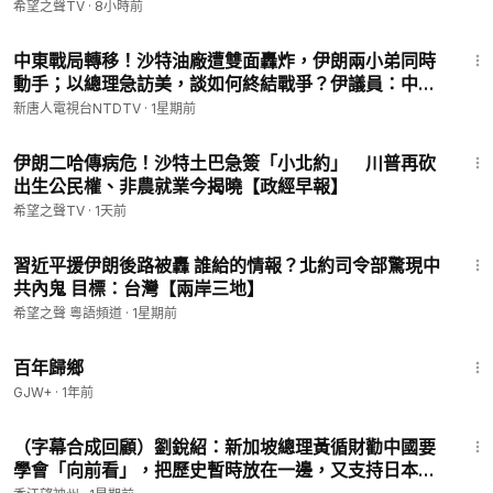
希望之聲TV
·
8小時前
29:52
中東戰局轉移！沙特油廠遭雙面轟炸，伊朗兩小弟同時
動手；以總理急訪美，談如何終結戰爭？伊議員：中共
衛星向德黑蘭提供情報；普京再砸41兆續命戰爭；大陸
新唐人電視台NTDTV
·
1星期前
一月內3颱風登陸；玉屏山火災獻忠｜#新唐人
19:20
伊朗二哈傳病危！沙特土巴急簽「小北約」 川普再砍
出生公民權、非農就業今揭曉【政經早報】
希望之聲TV
·
1天前
19:56
習近平援伊朗後路被轟 誰給的情報？北約司令部驚現中
共內鬼 目標：台灣【兩岸三地】
希望之聲 粵語頻道
·
1星期前
56:11
百年歸鄉
GJW+
·
1年前
27:42
（字幕合成回顧）劉銳紹：新加坡總理黃循財勸中國要
學會「向前看」，把歷史暫時放在一邊，又支持日本應