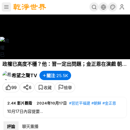
政權已高度不穩？他：習一定出問題；金正恩在演戲 朝鮮
下一目標是這？【兩岸要聞】
希望之聲TV
關注
·
25.5K
99
6
收藏
檢舉
2.4K
影片觀看
·
2024年10月17日
#習近平福建
#朝鮮
#金正恩
10月17日內容提要
02:21
習再曝異常 分析：一定出了問題
06:08
金正恩下個目標引人憂慮 台國防部談中朝是否聯手
評論
聊天重播