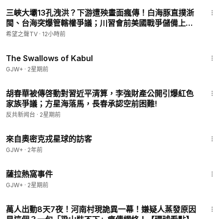
18:49
三峽大壩13孔洩洪？下游遭殃畫面瘋傳！白海豚直撲浙
閩、台海突爆管轄權爭議；川習會前美國戰爭儲備上
桌，習近平17年福建舊地連環震，何立峰履歷交集浮現
希望之聲TV
·
12小時前
【紅朝禁聞】
1:20:43
The Swallows of Kabul
GJW+
·
2星期前
52:00
胡春華被傳啓動對習近平清算，李強財產公開引爆紅色
家族爭議；方星海落馬，長春承認空前困難!
反共新闻台
·
2星期前
1:36:37
來自奧密克戎星球的訪客
GJW+
·
2年前
1:51:14
薩拉熱窩事件
GJW+
·
2星期前
29:28
萬人出動8天7夜！河南村現詭異一幕！嫌疑人蒸發原因