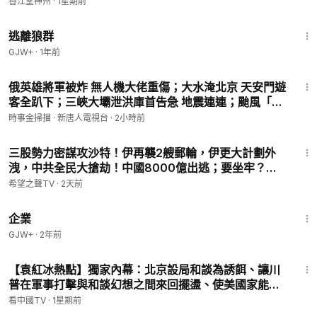
在亞太安全中「發揮更大作用」，言論引風波。
香江望神州
·
1星期前
（2026.4.3首播）
2:12:23
逃離狼群
GJW+
·
1年前
32:48
俄英雄將軍被炸 無人機大佬重傷；大水淹北京 天安門遊
客全趴下；三峽大壩泄洪庫首告急 地震連連；颱風「白
海豚」來襲 舟山巨輪沉船。｜ #時事金掃描 #金然
時事金掃描 · 新唐人電視台
·
2小時前
18:29
三股勢力密謀攻沙特！伊再襲2艘郵輪，伊更大計劃外
洩，中共全民大搶劫！中國8000億出逃；要坐牢？福
西真慌了；川普發重磅政府令！誰敢來美生寶兒【北美
希望之聲TV
·
2天前
新聞】
1:31:33
企業
GJW+
·
2年前
21:25
【袁紅冰熱點】獨家內幕：北京設局和談為誘餌、讓川
普在軍事打擊與和談幻想之間來回擺盪、使美國家能量
長期陷伊久拖不絕…中共當下對伊革命衛隊和胡塞武
看中國TV
·
1星期前
裝…李書磊傳達習對臺灣國民黨…