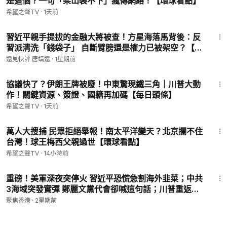
是這個？一句「梁山裝不下」瘋傳網絡！【環球看點】
希望之聲TV
·
1天前
36:33
習近平親手提拔的金融大將被查！方星海落馬背後：反
習派清洗「錢袋子」 自斷臂膀還是權力已被架空？【每
日直播精華】遠見快評｜2026.07.25 @靖遠開講#美伊
遠見快評 唐靖遠
·
1星期前
战争 #川普 #中共內鬥
14:31
協議快了？伊朗王牌被廢！中東驚現鐵三角｜川普大動
作！關鍵資源、簽證、國籍再加碼【每日頭條】
希望之聲TV
·
1天前
25:58
萬人大搜捕 民眾拒絕舉報！南太平洋變天？北京攔不住
台灣！球王梅西父親過世【環球看點】
希望之聲TV
·
14小時前
31:49
重磅！美軍深夜突停火 習近平恐慌急割海外韭菜；中共
3海域突發實彈 鄭麗文黨代會卻喊這句話；川普重返晚
宴：子彈不能解決美國分歧【今日新聞】
聚焦香港
·
2星期前