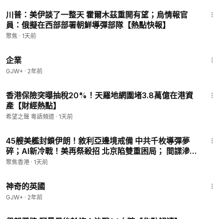
13:36
川普：美伊談了一整天 霍爾木茲重開有望；烏情報官
員：俄擬在西部部署朝鮮導彈部隊【熱點快報】
聚焦
·
1天前
1:31:33
企業
GJW+
·
2年前
16:43
香港保險突曝抽稅20%！天羅地網圍堵3.8萬億在港資
產【財經熱點】
希望之聲 粵語頻道
·
1天前
27:34
45艘美艦封鎖伊朗！敘利亞邊境戒備 中共千枚導彈夢
碎；AI新冷戰！美再祭殺招 北京陷雙重困局； 間諜滲透
美國後院？盧比奧驚曝中共據點【今日看點】
聚焦香港
·
1天前
1:05:07
神奇的英國
GJW+
·
2年前
21:28