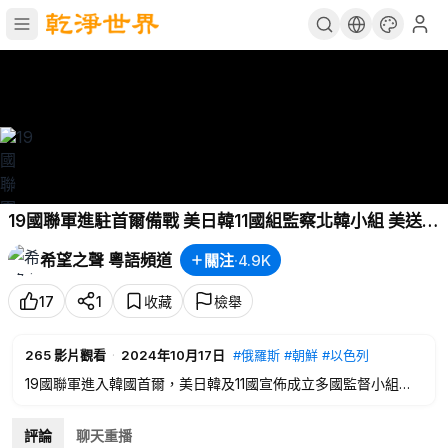
19國聯軍進駐首爾備戰 美日韓11國組監察北韓小組 美送南
韓500顆鑽地彈；美開放多國基地北部包圍伊朗 中共掩護
希望之聲 粵語頻道
關注
·
4.9K
真主黨向以開炮 主播：魏凌⁩【希望之聲粵語頻道-北美快
報】
17
1
收藏
檢舉
265
影片觀看
·
2024年10月17日
#俄羅斯
#朝鮮
#以色列
19國聯軍進入韓國首爾，美日韓及11國宣佈成立多國監督小組，
密切追蹤對朝鮮動態，而
#俄羅斯
與
#朝鮮
結盟令國際形勢大
變，美國開放4國基地包圍伊朗北部，保護
#以色列
的反擊行
評論
聊天重播