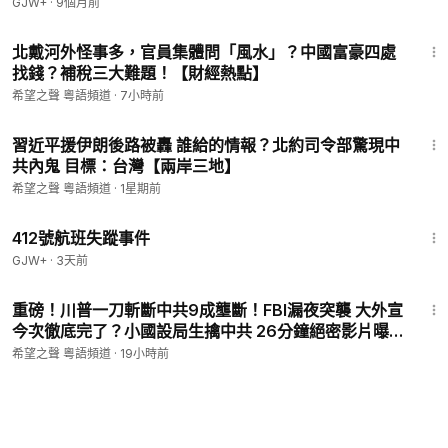
GJW+
·
9個月前
16:23
北戴河外怪事多，官員集體問「風水」？中國富豪四處
找錢？補稅三大難題！【財經熱點】
希望之聲 粵語頻道
·
7小時前
19:56
習近平援伊朗後路被轟 誰給的情報？北約司令部驚現中
共內鬼 目標：台灣【兩岸三地】
希望之聲 粵語頻道
·
1星期前
1:12:46
412號航班失蹤事件
GJW+
·
3天前
18:29
重磅！川普一刀斬斷中共9成壟斷！FBI漏夜突襲 大外宣
今次徹底完了？小國設局生擒中共 26分鐘絕密影片曝
光！伊朗總統摸黑會見領袖 這一幕太驚人！【即時新
希望之聲 粵語頻道
·
19小時前
聞】