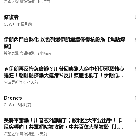
福西真慌了；川普重磅發令！斷絕來美生寶兒【北美快
希望之聲 粵語頻道
·
1小時前
希望之聲時事熱點粵語新聞頻道，隨時為您提供香港與中國大陸
報】
54:11
等地和中美關係最新走向的熱點新聞。我們還會每日提供新聞直
修復者
播節目，為您更新香港局勢最新動態。
GJW+
·
11個月前
希望之聲媒體集團是由海外華人在2003年創辦的獨立媒體，總部
22:33
伊朗內鬥白熱化 以色列爆伊朗繼續修復核設施【焦點解
位於美國舊金山。我們通過短波和網際網路向中國大陸播出節
讀】
目，傳遞真實的訊息，並通過廣播、網際網路、手機應用等多媒
體組合，以普通話、粵語向美國、澳洲等地播出節目。
希望之聲 粵語頻道
·
2小時前
11:39
感謝您對華人公益媒體的支持！
🔥伊朗再反悔怎麼辦？川普回應驚人😱中朝伊邪惡軸心
猖狂！朝鮮船擠爆大連港🚨反川媒體也認了！伊朗低頭
⚡️明天宣布！美伊傳來大消息💥美軍打伊朗彈藥快打
阿波罗新闻网
·
1天前
光？白宮緊急回應【C】
1:19:44
Drones
GJW+
·
6個月前
17:08
美將軍驚爆！川普被2國騙了；敘利亞大軍要出手！卡
尼突轉向！共軍網站被攻破，中共百億大單被毀【北美
快報】
希望之聲 粵語頻道
·
2天前