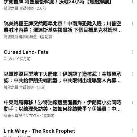
伊朗攤牌 阿曼最後斡旋！決戰24小時【焦點解讀】
希望之聲 粵語頻道
·
2天前
14:23
🚀美終極王牌突然瞄準北京！中南海恐難入眠；川普空
襲喊咔內幕；澤連斯基突撂狠話 下個目標是克林姆林
宮? 美媒曝伊朗變局:數千美特種部隊將執行極危險任
阿波羅新聞網副頻道
·
1星期前
務；烏軍打崩俄機械化部隊【Z】
1:25:23
Cursed Land- Fate
GJW+
·
9個月前
18:10
以軍炸毀巨型地下火箭庫！伊朗認了造核武！金燦榮承
認：中共給伊朗尖端武器；中共限制出境曝驚人內幕；
朝鮮導彈部隊秘入俄國【北美快報】
希望之聲 粵語頻道
·
1天前
29:52
中東戰局轉移！沙特油廠遭雙面轟炸，伊朗兩小弟同時
動手；以總理急訪美，談如何終結戰爭？伊議員：中共
衛星向德黑蘭提供情報；普京再砸41兆續命戰爭；大陸
新唐人電視台NTDTV
·
1星期前
一月內3颱風登陸；玉屏山火災獻忠｜#新唐人
1:27:48
Link Wray - The Rock Prophet