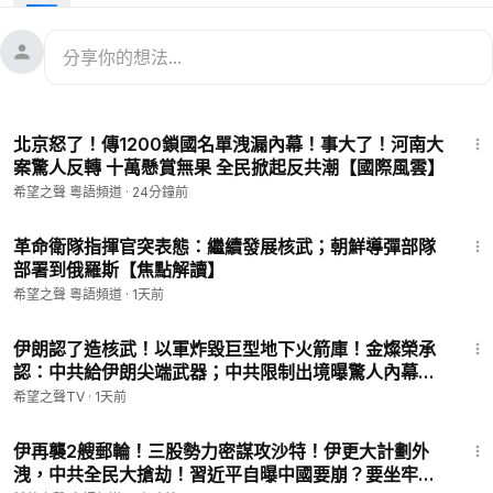
動。
Source: Reuters
内容提要：
13:57
00:52
19國聯軍進駐首爾備戰 美日韓11國組監察北韓小組 美送南
北京怒了！傳1200鎖國名單洩漏內幕！事大了！河南大
韓500顆鑽地彈
案驚人反轉 十萬懸賞無果 全民掀起反共潮【國際風雲】
06:35
美開放多國基地北部包圍伊朗 中共掩護真主黨向以開炮
希望之聲 粵語頻道
·
24分鐘前
11:41
沃爾茲力推賀錦麗農村政策 馬斯克再赴賓州演講助川普
14:32
美國500萬人提前投票 戰場州開打 喬州投票率創紀錄
22:34
革命衛隊指揮官突表態：繼續發展核武；朝鮮導彈部隊
部署到俄羅斯【焦點解讀】
——————————————
💟捐助我們 ►
https://donorbox.org/soh-tv-2
希望之聲 粵語頻道
·
1天前
🌻
https://landing.mailerlite.com/webforms/landing/l0i0e3
18:11
（訂閱我們的新聞）
伊朗認了造核武！以軍炸毀巨型地下火箭庫！金燦榮承
🚗捐車網址 ►
https://donatecarsoh.org
☎️捐車熱線：855-
認：中共給伊朗尖端武器；中共限制出境曝驚人內幕；
578-0088
朝鮮導彈部隊秘入俄國【北美新聞】
希望之聲TV
·
1天前
🤝廣告合作洽談 ►
soh-tv@soundofhope.org
18:29
㊙️爆料郵箱 ►
sohtv99@gmail.com
伊再襲2艘郵輪！三股勢力密謀攻沙特！伊更大計劃外
洩，中共全民大搶劫！習近平自曝中國要崩？要坐牢？
————————————