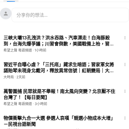
互動
23:31
三峽大壩13孔洩洪？洪水吞路、汽車漂走！白海豚殺
到，台海先爆爭議；川習會倒數，美國戰備上枱，習近
平福建舊地連環震【紅朝秘聞】
希望之聲 粵語頻道
·
1小時前
15:40
習近平自曝心虛？「三托底」藏求生暗語；習家軍女將
諶貽琴未現身北戴河，釋放異常信號｜紅朝變局｜大時
局
大時局
·
2天前
15:58
萬警圍捕 民眾就是不舉報！南太風向突變？北京壓不住
台灣了！【每日要聞】
希望之聲 粵語頻道
·
3小時前
2:06
物價衝擊九合一大選 參選人哀嘆「競選小物成本大增」
－民視台語新聞