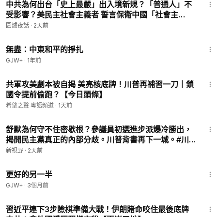
中共為何出台「史上最嚴」出入境新規？「普通人」不
受影響？美民主社會主義者 誓言保衛中國「社會主
義」？｜唐靖遠 Jason 薇羽 方菲｜圍爐夜話 8/5
圍爐夜話
·
2天前
1:02:15
無盡：中東和平的掙扎
GJW+
·
1年前
17:04
共軍攻美劇本被自揭 美亮核底牌！川普再補習一刀｜鎖
國令提前偷跑？【今日頭條】
希望之聲 粵語頻道
·
1天前
16:51
舒默為何守不住密歇根？參議員初選進步派爆冷勝出，
揭開民主黨真正的內部分歧。川普背書再下一城。#川
普 #民主黨初選 #密歇根 | 新視野 第2473期
新視野
·
2天前
20260805
1:35:50
更好的另一半
GJW+
·
3個月前
18:17
習近平連下3步險棋準備大戰！伊朗賭命咬住最後底牌