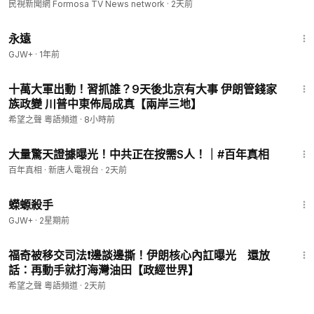
民視新聞網 Formosa TV News network
·
2天前
1:44:30
永遠
GJW+
·
1年前
20:34
十萬大軍出動！習抓誰？9天後北京有大事 伊朗管錢家
族政變 川普中東佈局成真【兩岸三地】
希望之聲 粵語頻道
·
8小時前
13:17
大量驚天證據曝光！中共正在按需S人！｜#百年真相
百年真相 · 新唐人電視台
·
2天前
1:19:18
蠑螈殺手
GJW+
·
2星期前
13:30
福奇被移交司法❗️邊談邊撕！伊朗核心內訌曝光 還放
話：再動手就打海灣油田【政經世界】
希望之聲 粵語頻道
·
2天前
1:05:17