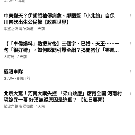
GJW+
·
1年前
12:44
中東變天？伊朗領袖傳病危、鄰國簽「小北約」自保
川普砍出生公民權【政經世界】
希望之聲 粵語頻道
·
1天前
12:25
【「卓偉爆料」熱搜背後】三個字、已婚、天王⋯⋯一
句「很好猜」，如何瞬間引爆全網？揭開狗仔「零風險
爆料」與全民審判的傳播陷阱！︱今日熱搜︱大時局
大時局
·
3天前
48:34
極限車隊
GJW+
·
6個月前
14:44
北京大驚！河南大案失控 「梁山效應」席捲全國 河南村
現詭異一幕 好漢無蹤原因是這個？ 【每日要聞】
希望之聲 粵語頻道
·
1天前