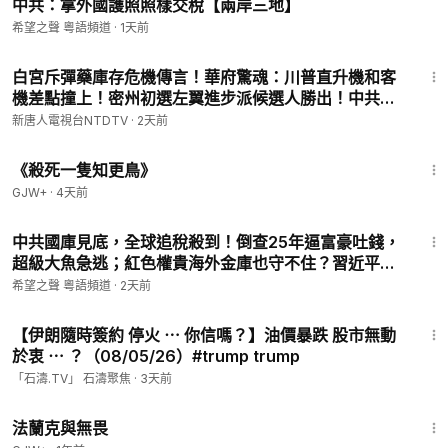
中共：拿外國護照照樣交稅【兩岸三地】
希望之聲 粵語頻道
·
1天前
29:48
白宮斥彈藥庫存危機傳言！華府驚魂：川普直升機和客
機差點撞上！密州初選左翼進步派候選人勝出！中共重
啟供銷社，重回計劃經濟！開直升機購物，69歲老翁霸
新唐人電視台NTDTV
·
2天前
氣降落停車場【晚間新聞】2026-08-05
2:09:28
《殺死一隻知更鳥》
GJW+
·
4天前
23:39
中共國庫見底，全球追稅殺到！倒查25年逼富豪吐錢，
超級大魚急逃；紅色權貴海外金庫也守不住？習近平遭
反噬，專家警告台【紅朝秘聞】
希望之聲 粵語頻道
·
2天前
20:13
【伊朗隨時簽約 停火 ⋯ 你信嗎？】油價暴跌 股市無動
於衷 ⋯ ？（08/05/26）#trump trump
「石濤.TV」 石濤聚焦
·
3天前
1:39:41
法蘭克與無畏