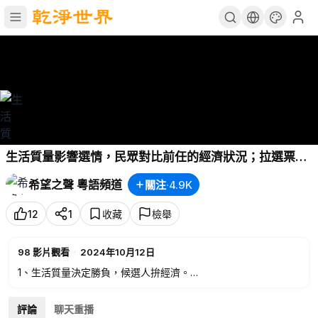
生活質量影響選情，民眾對比前任的經濟狀況；拉選票再
推候選人再推政策；輕鬆一刻：反導彈、無人機 主持：石
希望之聲 粵語頻道
關注
·
4.9K
頭 軍事愛好者：李進 【頭頭是道】20241012
12
1
收藏
檢舉
98
影片觀看
·
2024年10月12日
1、生活質量決定勝負，候選人拚經濟。
2、刺激選民的政策陸續出台。
3、輕鬆一刻：現代職場上的盾：反導彈、反無人機：性價比
評論
聊天重播