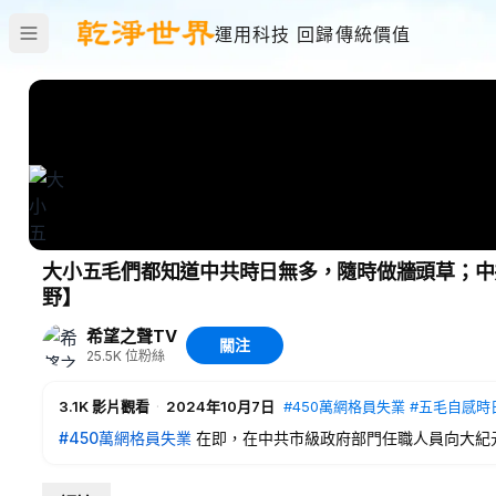
運用科技 回歸傳統價值
大小五毛們都知道中共時日無多，隨時做牆頭草；中
野】
希望之聲TV
關注
25.5K
位粉絲
3.1K
影片觀看
·
2024年10月7日
#450萬網格員失業
#五毛自感時
#450萬網格員失業
在即，在中共市級政府部門任職人員向大紀
和報復官員的事件。