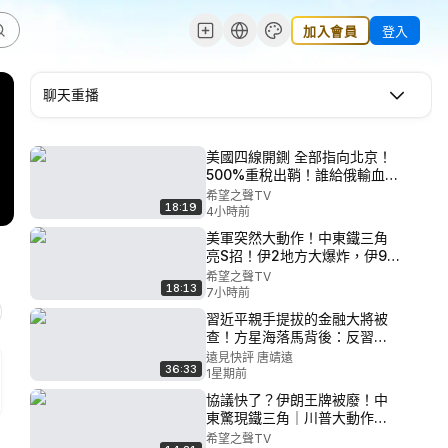
加入會員
登入
聊天重播
美國四線開鍘 全部指向北京！
500%重稅出鞘！誰給俄輸血誰
就挨刀！【全球視野】
希望之聲TV
18:19
4小時前
美軍突然大動作！中東鐵三角
亮S招！伊2地方大爆炸，伊9
億瞬間蒸發；硅谷配合中共被
希望之聲TV
18:13
批賣國；全中國只抓一個河南
7小時前
人！ 習被逼勸立儲下台？【北
習近平親手提拔的金融大將被
美新聞】
查！方星海落馬背後：反習派
清洗「錢袋子」 自斷臂膀還是
遠見快評 唐靖遠
36:33
權力已被架空？【每日直播精
1星期前
華】遠見快評｜2026.07.25 @
協議快了？伊朗王牌被廢！中
靖遠開講#美伊战争 #川普 #中
東驚現鐵三角｜川普大動作！
共內鬥
關鍵資源、簽證、國籍再加碼
希望之聲TV