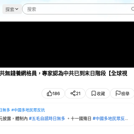
探索
共無錢養網格員，專家認為中共已到末日階段【全球視
186
21
收藏
檢舉
日無多
#中國多地民眾反抗
元披露，體制內
#五毛自感時日無多
。十一國殤日
#中國多地民眾反抗