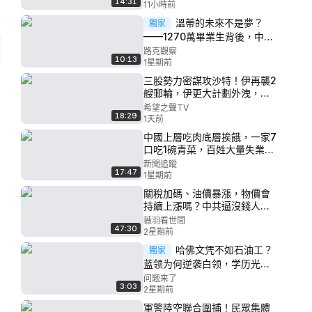
14:31
【每日頭條】
11小時前
溫蒂的未來不是夢？
獨家
——1270萬畢業生背後，中共
正在耗盡一整代人｜讀懂社會
路克觀察
10:13
信號 拆解事件結構【#路克觀
1星期前
察 第42期】
三股勢力密謀攻沙特！伊再襲2
艘郵輪，伊更大計劃外洩，中
共全民大搶劫！中國8000億出
希望之聲TV
18:29
逃；要坐牢？福西真慌了；川
1天前
普發重磅政府令！誰敢來美生
中國上層吃肉底層挨餓，一家7
寶兒【北美新聞】
口吃1碗青菜，百姓大量失業被
迫露宿街頭，剝削嚴重時薪低
新聞追蹤
17:47
至10元小時，2026年是最難的
1星期前
一年也是以後最好的一年
關稅加碼、油價暴漲，物價會
持續上漲嗎？中共逼沒錢人消
費有多荒謬？2026下半年普通
薇羽看世間
47:30
人應該買黃金還是存美金？｜
2星期前
嘉賓 吳嘉隆｜【薇語雙談】
哈佛文凭不如石油工？
獨家
20260724
蓝领为何逆袭白领，学历光环
正在失效？藤校神话为何被戳
问题来了
3:03
破？美国精英价值观正在重
2星期前
塑？《问题来了》20260724
軍警陸空聯合圍捕！民眾集體