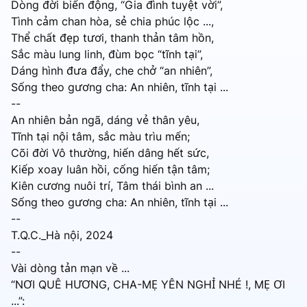
Dòng đời biến động, “Gia đình tuyệt vời”,
Tình cảm chan hòa, sẻ chia phúc lộc ...,
Thể chất đẹp tươi, thanh thản tâm hồn,
Sắc màu lung linh, đùm bọc “tĩnh tại”,
Dáng hình đưa đẩy, che chở “an nhiên”,
Sống theo gương cha: An nhiên, tĩnh tại ...
--
An nhiên bản ngã, dáng vẻ thân yêu,
Tĩnh tại nội tâm, sắc màu trìu mến;
Cõi đời Vô thường, hiến dâng hết sức,
Kiếp xoay luân hồi, cống hiến tận tâm;
Kiên cương nuôi trí, Tâm thái bình an ...
Sống theo gương cha: An nhiên, tĩnh tại ...
--
T.Q.C._Hà nội, 2024
--
Vài dòng tản mạn về ...
“NƠI QUÊ HƯƠNG, CHA-MẸ YÊN NGHỈ NHÉ !, MẸ ƠI
...”: