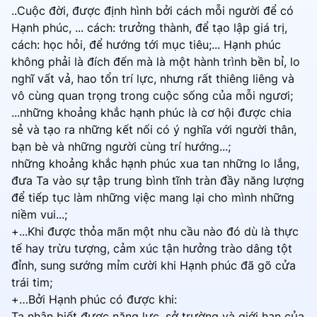
..Cuộc đời, được định hình bởi cách mỗi người để có
Hạnh phúc, ... cách: trưởng thành, để tạo lập giá trị,
cách: học hỏi, để hướng tới mục tiêu;... Hạnh phúc
không phải là đích đến mà là một hành trình bền bỉ, lo
nghĩ vất vả, hao tổn trí lực, nhưng rất thiêng liêng và
vô cùng quan trọng trong cuộc sống của mỗi ngươi;
...những khoảng khắc hạnh phúc là cơ hội được chia
sẻ và tạo ra những kết nối có ý nghĩa với người thân,
bạn bè và những người cùng trí hướng...;
những khoảng khắc hạnh phúc xua tan những lo lắng,
đưa Ta vào sự tập trung bình tĩnh tràn đầy năng lượng
để tiếp tục làm những việc mang lại cho mình những
niềm vui...;
+...Khi được thỏa mãn một nhu cầu nào đó dù là thực
tế hay trừu tượng, cảm xúc tận hưởng trào dâng tột
đỉnh, sung sướng mỉm cười khi Hạnh phúc đã gõ cửa
trái tim;
+…Bởi Hạnh phúc có được khi:
Ta nhận biết được năng lực, sở trường và giới hạn của