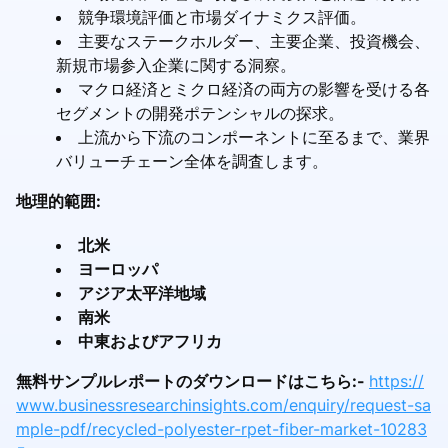
競争環境評価と市場ダイナミクス評価。
主要なステークホルダー、主要企業、投資機会、
新規市場参入企業に関する洞察。
マクロ経済とミクロ経済の両方の影響を受ける各
セグメントの開発ポテンシャルの探求。
上流から下流のコンポーネントに至るまで、業界
バリューチェーン全体を調査します。
地理的範囲:
北米
ヨーロッパ
アジア太平洋地域
南米
中東およびアフリカ
無料サンプルレポートのダウンロードはこちら:-
https://
www.businessresearchinsights.com/enquiry/request-sa
mple-pdf/recycled-polyester-rpet-fiber-market-10283