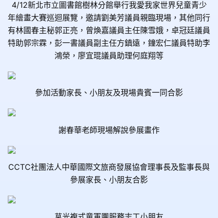
4/12
新北市立圖書館樹林分館舉行我愛我家世界兒童青少
年繪畫大賽巡迴展覽，邀請劉美芳議員親臨現場，其他同行
有林國春主秘郭正亮，曾煥嘉議員主任陳雪娥，卓冠廷議員
特助郭宗霖，彭一書議員副主任方鎮遠，鐘宏仁議員特助李
鴻榮，廖宜琨議員助理何庭翔等
參加活動家長、小朋友及現場貴賓一同合影
謝春華老師現場解說參展畫作
CCTC
社團法人中華國際文旅商發展協會理事長及監事長與
參展家長、小朋友合影
莒光複式童軍團服務志工小朋友