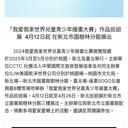
「我愛我家世界兒童青少年繪畫大賽」作品巡迴
展
4
月
12
日起 在新北市圖樹林分館展出
2024
我愛我家世界兒童青少年繪畫比賽展覽陸續
於
2025
年
3
月至
5
月分別於桃園，新北及臺北舉行。主辦單
位
CCTC
社團法人中華國際文旅商發展協會及共同主辦單
位
GJW
美國乾淨世界公司分別於桃園場―桃園市文化局，
新北場―新北市圖書館樹林分館，臺北場
-
遠東
SOGO
北復
興館
8
樓等場地舉辦「我愛我家世界兒童青少年繪畫大賽」
作品巡迴展。
4
月
12
日起至
4
月
26
日，新北巡迴展於新北市
立圖書館樹林分館三樓展出，主辦單位與新北市立圖書館配
合，規劃多項愛家愛鄉土的活動，邀請民眾踴躍參加。