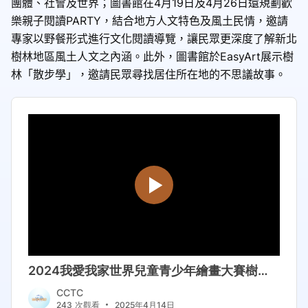
團體、社會及世界；圖書館在
4
月
19
日及
4
月
26
日還規劃歡
樂親子閱讀
PARTY
，結合地方人文特色及風土民情，邀請
專家以野餐形式進行文化閱讀導覽，讓民眾更深度了解新北
樹林地區風土人文之內涵。此外，圖書館於
EasyArt
展示樹
林「散步學」，邀請民眾尋找居住所在地的不思議故事。