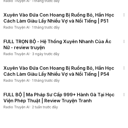
Radio Truyện AI
·
1 tháng trước đây
2:44:02
Xuyên Vào Đứa Con Hoang Bị Ruồng Bỏ, Hắn Học
Cách Làm Giàu Lấy Nhiều Vợ và Nổi Tiếng | P51
Radio Truyện AI
·
1 tháng trước đây
5:01:49
FULL TRỌN BỘ - Hệ Thống Xuyên Nhanh Của Ác
Nữ - review truyện
Radio Truyện AI
·
3 ngày trước đây
2:28:39
Xuyên Vào Đứa Con Hoang Bị Ruồng Bỏ, Hắn Học
Cách Làm Giàu Lấy Nhiều Vợ và Nổi Tiếng | P54
Radio Truyện AI
·
1 tháng trước đây
8:13:27
FULL BỘ | Ma Pháp Sư Cấp 999+ Hành Gà Tại Học
Viện Phép Thuật | Review Truyện Tranh
Radio Truyện AI
·
2 tuần trước đây