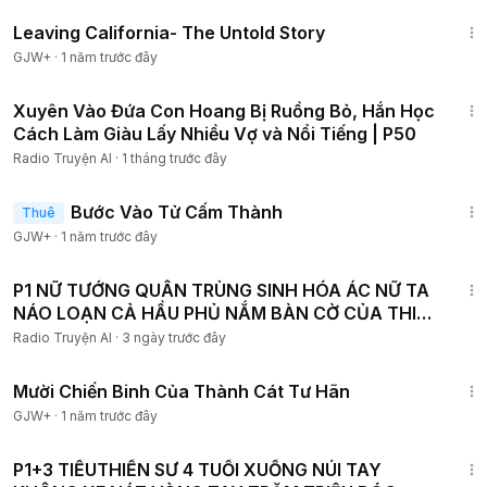
1:10:27
Leaving California- The Untold Story
GJW+
·
1 năm trước đây
2:41:21
Xuyên Vào Đứa Con Hoang Bị Ruồng Bỏ, Hắn Học
Cách Làm Giàu Lấy Nhiều Vợ và Nổi Tiếng | P50
Radio Truyện AI
·
1 tháng trước đây
1:52:41
Bước Vào Tử Cấm Thành
Thuê
GJW+
·
1 năm trước đây
1:54:41
P1 NỮ TƯỚNG QUÂN TRÙNG SINH HÓA ÁC NỮ TA
NÁO LOẠN CẢ HẦU PHỦ NẮM BÀN CỜ CỦA THIÊN
HẠ
Radio Truyện AI
·
3 ngày trước đây
1:31:35
Mười Chiến Binh Của Thành Cát Tư Hãn
GJW+
·
1 năm trước đây
6:00:47
P1+3 TIỂUTHIỀN SƯ 4 TUỔI XUỐNG NÚI TAY