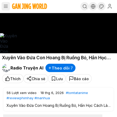
Xuyên Vào Đứa Con Hoang Bị Ruồng Bỏ, Hắn Học
Cách Làm Giàu Lấy Nhiều Vợ và Nổi Tiếng | P106
Radio Truyện AI
Theo dõi
·
7
Thích
Chia sẻ
Lưu
Báo cáo
56
Lượt xem video
·
18 thg 6, 2026
#tomtatanime
#reviewphimhay
#manhua
Xuyên Vào Đứa Con Hoang Bị Ruồng Bỏ, Hắn Học Cách Làm
Giàu Lấy Nhiều Vợ và Nổi Tiếng | P106
-----//------