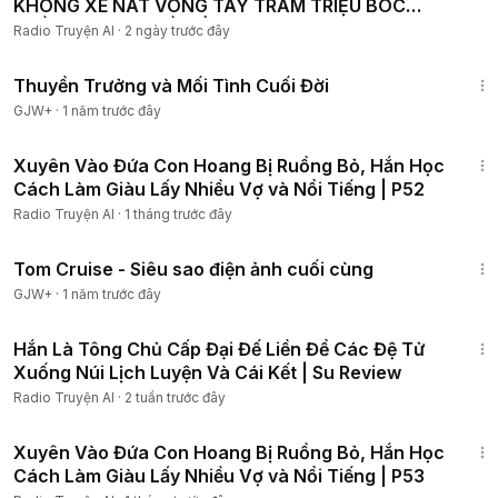
KHÔNG XE NÁT VÒNG TAY TRĂM TRIỆU BÓC
TRẦN SỰ THẬT VỀ TIỂU TAM
Radio Truyện AI
·
2 ngày trước đây
1:41:59
Thuyền Trưởng và Mối Tình Cuối Đời
GJW+
·
1 năm trước đây
2:46:36
Xuyên Vào Đứa Con Hoang Bị Ruồng Bỏ, Hắn Học
Cách Làm Giàu Lấy Nhiều Vợ và Nổi Tiếng | P52
Radio Truyện AI
·
1 tháng trước đây
1:15:32
Tom Cruise - Siêu sao điện ảnh cuối cùng
GJW+
·
1 năm trước đây
2:35:59
Hắn Là Tông Chủ Cấp Đại Đế Liền Để Các Đệ Tử
Xuống Núi Lịch Luyện Và Cái Kết | Su Review
Radio Truyện AI
·
2 tuần trước đây
2:43:08
Xuyên Vào Đứa Con Hoang Bị Ruồng Bỏ, Hắn Học
Cách Làm Giàu Lấy Nhiều Vợ và Nổi Tiếng | P53