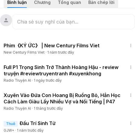
Bình luận
Chương
Tổng quan
Bản chép lời
------------------------------------------------
✧ Mọi người donate ủng hộ cốc nước để ad có thêm động
lực ra nhiều video hay nha:
VCB: 0041000287656 - HVC
-----------------------------------------
1:13:48
✧ Like & Subscribe Cho kênh Thúy Lan Review nha
Phim《KÝ ỨC》 | New Century Films Viet
✧ Video do Thúy Lan Review sản xuất, cấm reup dưới mọi
New Century Films Viet
·
1 năm trước đây
hình thức.
#tomtatanime
1:00:51
#reviewphimhay
Full P1 Trọng Sinh Trở Thành Hoàng Hậu - review
#manhua
truyện #reviewtruyentranh #xuyenkhong
#manga
Radio Truyện AI
·
1 ngày trước đây
#thuylanreview
2:43:52
#reviewtruyệntranh
Xuyên Vào Đứa Con Hoang Bị Ruồng Bỏ, Hắn Học
#truyệntranh
Cách Làm Giàu Lấy Nhiều Vợ và Nổi Tiếng | P47
#anime
Radio Truyện AI
·
1 tháng trước đây
2:13:02
Đấu Trí Sinh Tử
Thuê
GJW+
·
1 năm trước đây