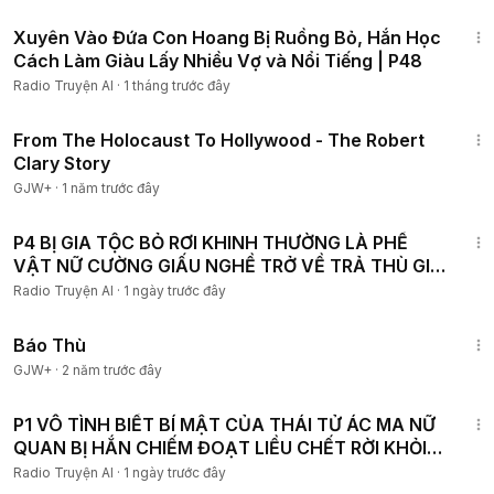
2:41:41
Xuyên Vào Đứa Con Hoang Bị Ruồng Bỏ, Hắn Học
Cách Làm Giàu Lấy Nhiều Vợ và Nổi Tiếng | P48
Radio Truyện AI
·
1 tháng trước đây
49:15
From The Holocaust To Hollywood - The Robert
Clary Story
GJW+
·
1 năm trước đây
2:10:55
P4 BỊ GIA TỘC BỎ RƠI KHINH THƯỜNG LÀ PHẾ
VẬT NỮ CƯỜNG GIẤU NGHỀ TRỞ VỀ TRẢ THÙ GIẢ
THIÊN KIM GIẢ
Radio Truyện AI
·
1 ngày trước đây
1:31:04
Báo Thù
GJW+
·
2 năm trước đây
2:01:30
P1 VÔ TÌNH BIẾT BÍ MẬT CỦA THÁI TỬ ÁC MA NỮ
QUAN BỊ HẮN CHIẾM ĐOẠT LIỀU CHẾT RỜI KHỎI
HẬU CUNG
Radio Truyện AI
·
1 ngày trước đây