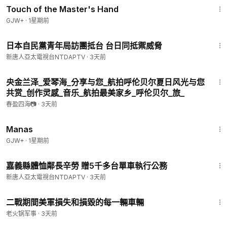
Touch of the Master's Hand
GJW+
·
1星期前
1:14
日本自民黨青年局訪團抵台 台日同抵禦威脅
新唐人亞太電視台NTDAPTV
·
3天前
3:47
央金兰泽_爱琴海_分享与您_航拍呼伦贝尔夏日风光与您
共赏_创作灵感_音乐_航拍最美家乡_呼伦贝尔_旅_
春盈四海📷
·
3天前
1:46:45
Manas
GJW+
·
1星期前
1:38
嘉義縣體恤鄰長辛勞 贈5千多台單車執行公務
新唐人亞太電視台NTDAPTV
·
3天前
34:09
二戰期間美軍損失和損毀的每一輛車輛
老火锅军事
·
3天前