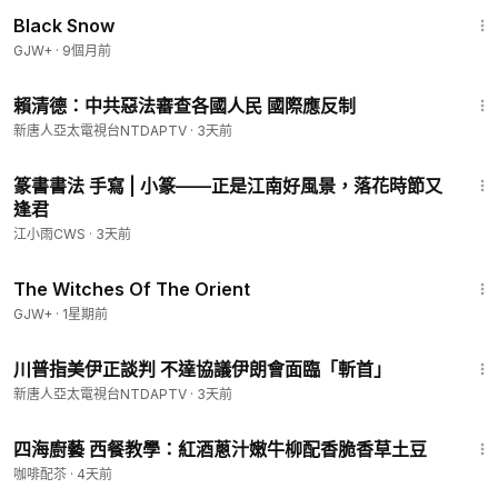
1:23:44
Black Snow
GJW+
·
9個月前
1:16
賴清德：中共惡法審查各國人民 國際應反制
新唐人亞太電視台NTDAPTV
·
3天前
1:59
篆書書法 手寫 | 小篆——正是江南好風景，落花時節又
逢君
江小雨CWS
·
3天前
1:39:56
The Witches Of The Orient
GJW+
·
1星期前
2:02
川普指美伊正談判 不達協議伊朗會面臨「斬首」
新唐人亞太電視台NTDAPTV
·
3天前
9:16
四海廚藝 西餐教學：紅酒蔥汁嫩牛柳配香脆香草土豆
咖啡配苶
·
4天前