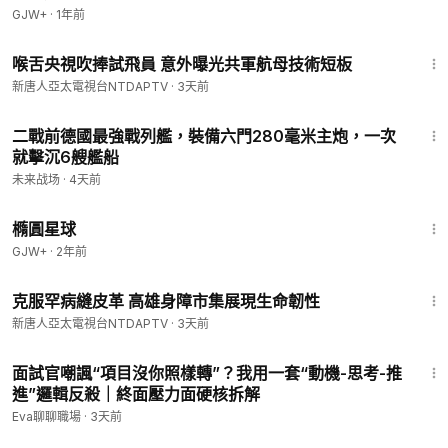
GJW+
·
1年前
3:20
喉舌央視吹捧試飛員 意外曝光共軍航母技術短板
新唐人亞太電視台NTDAPTV
·
3天前
3:49
二戰前德國最強戰列艦，裝備六門280毫米主炮，一次
就擊沉6艘艦船
未来战场
·
4天前
1:16:49
橢圓星球
GJW+
·
2年前
2:17
克服罕病縫皮革 高雄身障市集展現生命韌性
新唐人亞太電視台NTDAPTV
·
3天前
3:19
面試官嘲諷“項目沒你照樣轉”？我用一套“動機-思考-推
進”邏輯反殺｜終面壓力面硬核拆解
Eva聊聊職場
·
3天前
1:04:20