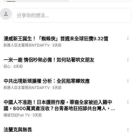
1:05
漫威新王誕生！「蜘蛛俠」首週末全球狂攬9.32億
新唐人亞太電視台NTDAPTV
·
3天前
10:41
一米一鹿 情侶吵架必備！如何站著哄女朋友
初心
·
3天前
2:54
中共出境新規擴權 分析：全民陷寒蟬效應
新唐人亞太電視台NTDAPTV
·
3天前
16:43
中國人不准跑！日本護照作廢，華裔全家被迫入籍中
國，8000萬資產沒收？台青基地狂招舔共台灣人，辦
中共身分證？
攝徒日記Fun TV
·
3天前
1:39:41
法蘭克與無畏