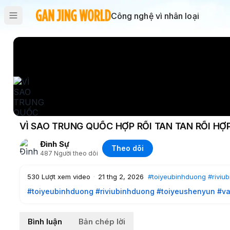
Công nghệ vì nhân loại
VÌ SAO TRUNG QUỐC HỢP RỒI TAN TAN RỒI HỢ
Đình Sự
Theo dõi
487
Người theo dõi
530
Lượt xem video
·
21 thg 2, 2026
#toiyeubinhduong
#riviu
#toiyeubinhduong
#riviubinhduong
#toiyeushenyun
#va
Bình luận
Bản chép lời