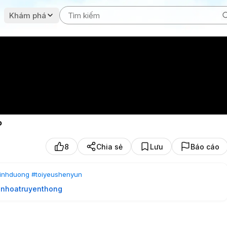
Khám phá
P
8
Chia sẻ
Lưu
Báo cáo
binhduong
#toiyeushenyun
nhoatruyenthong