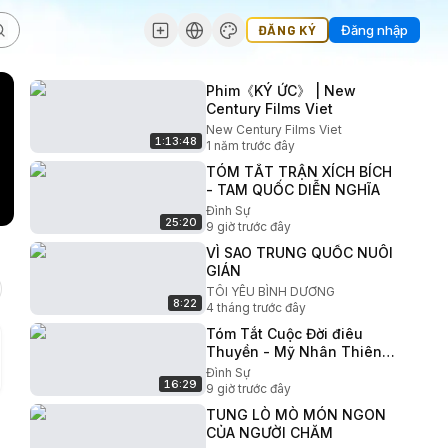
ĐĂNG KÝ
Đăng nhập
Phim《KÝ ỨC》 | New
Century Films Viet
New Century Films Viet
1:13:48
1 năm trước đây
TÓM TẮT TRẬN XÍCH BÍCH
- TAM QUỐC DIỄN NGHĨA
Đình Sự
25:20
9 giờ trước đây
VÌ SAO TRUNG QUỐC NUÔI
GIÁN
TÔI YÊU BÌNH DƯƠNG
8:22
4 tháng trước đây
Tóm Tắt Cuộc Đời điêu
Thuyền - Mỹ Nhân Thiên
Hạ Khiến Đổng Trác và Lữ
Đình Sự
16:29
Bố Tương Tàn?
9 giờ trước đây
TUNG LÒ MÒ MÓN NGON
CỦA NGƯỜI CHĂM