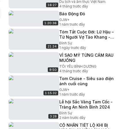
Du lịch và âm thực Việt Nam.
16:27
4 tháng trước đây
Báo Động Đỏ
GJW+
1:20:36
1 năm trước đây
Tóm Tắt Cuộc Đời: Lữ Hậu –
Từ Người Vợ Tào Khang -
Đến Nữ Nhân Khiến Cả
Đình Sự
21:24
Triều Hán Khiếp Sợ AI
1 ngày trước đây
VÌ SAO MỸ TỪNG CẤM RAU
MUỐNG
TÔI YÊU BÌNH DƯƠNG
9:50
4 tháng trước đây
Tom Cruise - Siêu sao điện
ảnh cuối cùng
GJW+
1:15:32
1 năm trước đây
Lễ hội Sắc Vàng Tam Cốc -
Tràng An Ninh Bình 2024
Đình Sự
3:28
2 năm trước đây
CỔ NHÂN TIẾT LỘ KHI BỊ