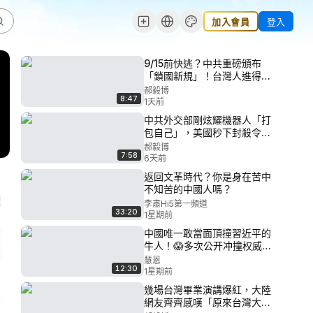
加入會員
登入
9/15前快逃？中共重磅頒布
「鎖國新規」！台灣人進得去
出不來？《紐時》爆出背後恐
郝毅博
8:47
怖真相！｜郝毅博
1天前
中共外交部剛炫耀機器人「打
包自己」，美國秒下封殺令！
中共科技強國夢碎，這下真的
郝毅博
7:58
「打包走人」了？#郝毅博
6天前
08.1.2026
返回文革時代？你是身在苦中
不知苦的中國人嗎？
李肅Hi5第一頻道
33:20
1星期前
中國唯一敢當面頂撞習近平的
牛人！😱多次公开冲撞权威，
真相让人倒吸一口凉气！
慧恩
12:30
1星期前
幾場台灣畢業演講爆紅，大陸
網友齊齊感嘆「原來台灣大陸