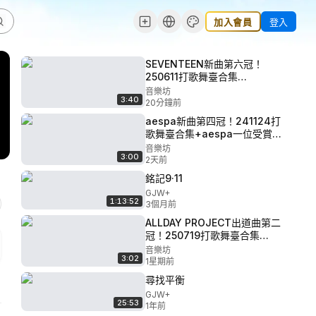
加入會員
登入
SEVENTEEN新曲第六冠！
250611打歌舞臺合集
+SEVENTEEN一位受賞 P10 -
音樂坊
3:40
KIIRAS KILL MA BO
20分鐘前
aespa新曲第四冠！241124打
歌舞臺合集+aespa一位受賞
P9 - Kep1er TIPI-TAP
音樂坊
3:00
2天前
銘記9·11
GJW+
1:13:52
3個月前
ALLDAY PROJECT出道曲第二
冠！250719打歌舞臺合集
+ALLDAY PROJECT一位受賞
音樂坊
3:02
P8 - CRAVITY SWISH
1星期前
尋找平衡
GJW+
25:53
1年前