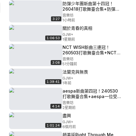
防彈少年團新曲第十四冠！
260418打歌舞臺合集+防彈少
年團一位受賞 P15 - ALL'N We
音樂坊
3:27
Up
1小時前
關於青春的真相
GJW+
1:06:53
1星期前
NCT WISH新曲三連冠！
260503打歌舞臺合集+NCT
WISH一位受賞 P16 -
音樂坊
3:08
XngHan&Xoul Glow
51分鐘前
法蘭克與無畏
GJW+
1:39:41
1年前
aespa新曲第四冠！240530
打歌舞臺合集+aespa一位受賞
P8 - 樸宰范 Taxi Blurr
音樂坊
4:14
(Feat.Natty)
2星期前
盡興
GJW+
1:01:24
6個月前
趙美延Right Through Me