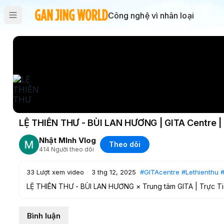
Công nghệ vì nhân loại
LỆ THIÊN THƯ - BÙI LAN HƯƠNG | GITA Centre |
Nhật MInh Vlog
Theo dõi
414
Người theo dõi
33
Lượt xem video
·
3 thg 12, 2025
#GITAcentre
#Lethienthu
LỆ THIÊN THƯ - BÙI LAN HƯƠNG × Trung tâm GITA | Trực Tiếp 
Nhạc Phật Giáo Đương Đại 🎫Live at “𝗦𝘆𝗺𝗽𝗵𝗼𝗻𝘆 𝗕𝗲𝗵𝗶𝗻𝗱 
Ca sĩ: 𝗕𝘂𝗶 𝗟𝗮𝗻 𝗛𝘂𝗼𝗻𝗴 • Thơ: 𝗧𝗵𝗶𝗰𝗵 𝗟𝗼𝗻𝗴 ???? 𝗧𝗶𝗲𝘂 𝗛
Bình luận
𝗦𝗮𝘁𝗶𝗹𝗮 𝗛𝗼𝗻𝗴 𝗩𝗶𝗻𝗵 • Kỹ sư thu âm: 𝗞𝗘𝗢 𝗦𝘁𝘂𝗱𝗶𝗼 • Phò