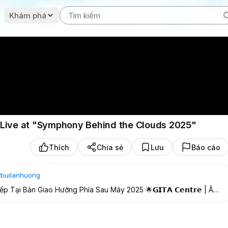
Khám phá
 Live at "Symphony Behind the Clouds 2025"
Thích
Chia sẻ
Lưu
Báo cáo
#builanhuong
Tại Bản Giao Hưởng Phía Sau Mây 2025 🌟𝗚𝗜𝗧𝗔 𝗖𝗲𝗻𝘁𝗿𝗲 | Âm
𝘁𝗵𝗲 𝗖𝗹𝗼𝘂𝗱𝘀 𝟮𝟬𝟮𝟱” ______________________ TÍN DỤNG ÂM NHẠC •
, 𝗤𝘂𝗮𝗻 𝗡𝗴𝘂𝘆𝗲𝗻, 𝗦𝗮𝘁𝗶𝗹𝗮 𝗛𝗼𝗻𝗴 • Kỹ sư Mastering & Mixing:
ng thu âm: 𝗞𝗘𝗢 𝗦𝘁𝘂𝗱𝗶𝗼 • Sản xuất âm nhạc: 𝗚𝗜𝗧𝗔 𝗖𝗲𝗻𝘁𝗿𝗲 QUẢN LÝ