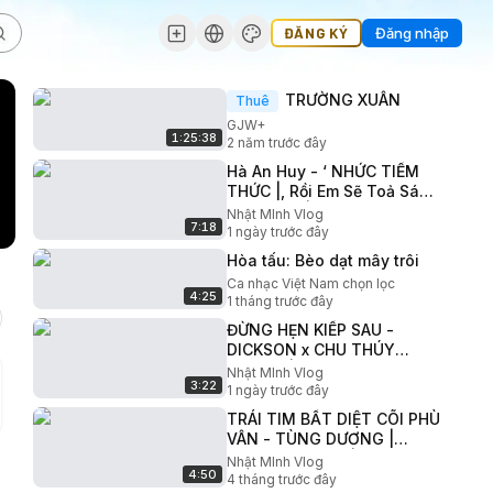
ĐĂNG KÝ
Đăng nhập
TRƯỜNG XUÂN
Thuê
GJW+
1:25:38
2 năm trước đây
Hà An Huy - ‘ NHỨC TIỀM
THỨC |, Rồi Em Sẽ Toả Sáng
(City Ver.) | Live at ZLAB
Nhật MInh Vlog
7:18
WordUp!
1 ngày trước đây
Hòa tấu: Bèo dạt mây trôi
Ca nhạc Việt Nam chọn lọc
4:25
1 tháng trước đây
ĐỪNG HẸN KIẾP SAU -
DICKSON x CHU THÚY
QUỲNH | M/V
Nhật MInh Vlog
3:22
1 ngày trước đây
TRÁI TIM BẤT DIỆT CÕI PHÙ
VÂN - TÙNG DƯƠNG |
Trung tâm GITA | Trực tiếp
Nhật MInh Vlog
4:50
tại "Bản giao hưởng sau
4 tháng trước đây