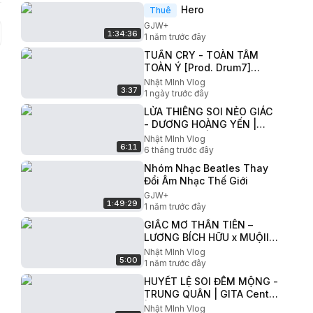
mây 2025"
Hero
Thuê
GJW+
1:34:36
1 năm trước đây
TUẤN CRY - TOÀN TÂM
TOÀN Ý [Prod. Drum7]
Visualizer
Nhật MInh Vlog
3:37
1 ngày trước đây
LỬA THIÊNG SOI NẺO GIÁC
- DƯƠNG HOÀNG YẾN |
GITA Centre | Live at
Nhật MInh Vlog
6:11
"Symphony Behind the
6 tháng trước đây
Clouds 2025"
Nhóm Nhạc Beatles Thay
Đổi Âm Nhạc Thế Giới
GJW+
1:49:29
1 năm trước đây
GIẤC MƠ THẦN TIÊN –
LƯƠNG BÍCH HỮU x MUỘII |
OST phim KÍNH VẠN HOA
Nhật MInh Vlog
5:00
1 năm trước đây
HUYẾT LỆ SOI ĐÊM MỘNG -
TRUNG QUÂN | GITA Centre
| Live at "Symphony Behind
Nhật MInh Vlog