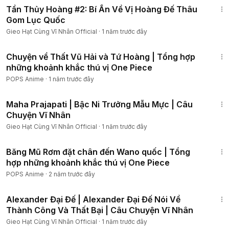
POPS Anime:
https://bit.ly/2PKL4pN\n►
Bad Luck:
https://bit.l
Tần Thủy Hoàng #2: Bí Ẩn Về Vị Hoàng Đế Thâu
Gom Lục Quốc
y/3iH7unV\n►
Trọn bộ Cánh Hoa Trôi Giữa Hoàng Triều:
http
s://bit.ly/37rtFwn\n►
Conan Siêu Clip - Tổng hợp Thám tử
Gieo Hạt Cùng Vĩ Nhân Official
·
1 năm trước đây
lừng danh Conan hay nhất:
https://bit.ly/2Hi4BNn\n►
Kế
16:04
Hoạch Sống Còn Của Team Thầy Ba:
https://bit.ly/3yTAX6R
Chuyện về Thất Vũ Hải và Tứ Hoàng | Tổng hợp
\n►
Naruto trên POPS Anime:
http://bit.ly/NarutoPOPSAnime
những khoảnh khắc thú vị One Piece
\n►
Trọn bộ Naruto Shippuden:
https://bit.ly/2SxUGsX\n►
POPS Anime
·
1 năm trước đây
Trọn bộ Tiến Sĩ Hoàng Hậu:
https://bit.ly/2ZGhj1R
5:21
Maha Prajapati | Bậc Ni Trưởng Mẫu Mực | Câu
Chuyện Vĩ Nhân
Gieo Hạt Cùng Vĩ Nhân Official
·
1 năm trước đây
22:42
Băng Mũ Rơm đặt chân đến Wano quốc | Tổng
hợp những khoảnh khắc thú vị One Piece
POPS Anime
·
2 năm trước đây
3:37
Alexander Đại Đế | Alexander Đại Đế Nói Về
Thành Công Và Thất Bại | Câu Chuyện Vĩ Nhân
Gieo Hạt Cùng Vĩ Nhân Official
·
1 năm trước đây