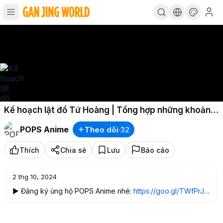
Kế hoạch lật đổ Tứ Hoàng | Tổng hợp những khoảnh
khắc thú vị One Piece
POPS Anime
Theo dõi
·
32
Thích
Chia sẻ
Lưu
Báo cáo
2 thg 10, 2024
▶️ Đăng ký ủng hộ POPS Anime nhé:
https://goo.gl/TWfPrJ\n
▶️
Xem Đảo Hải Tặc - One Piece trên kênh POPS Anime:
\n▶️ Xem trọn phần Vương Quốc Wano trên POPS Anime tại