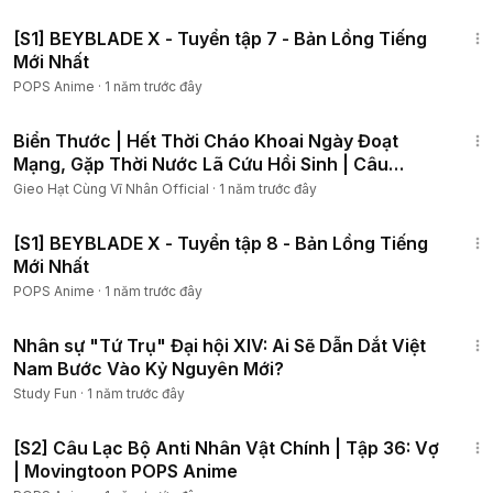
1:12:06
[S1] BEYBLADE X - Tuyển tập 7 - Bản Lồng Tiếng
Mới Nhất
POPS Anime
·
1 năm trước đây
5:34
Biển Thước | Hết Thời Cháo Khoai Ngày Đoạt
Mạng, Gặp Thời Nước Lã Cứu Hồi Sinh | Câu
Chuyện Vĩ Nhân
Gieo Hạt Cùng Vĩ Nhân Official
·
1 năm trước đây
1:12:24
[S1] BEYBLADE X - Tuyển tập 8 - Bản Lồng Tiếng
Mới Nhất
POPS Anime
·
1 năm trước đây
20:11
Nhân sự "Tứ Trụ" Đại hội XIV: Ai Sẽ Dẫn Dắt Việt
Nam Bước Vào Kỷ Nguyên Mới?
Study Fun
·
1 năm trước đây
4:29
[S2] Câu Lạc Bộ Anti Nhân Vật Chính | Tập 36: Vợ
| Movingtoon POPS Anime