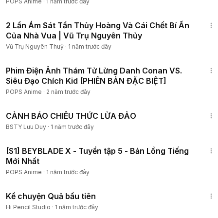
POPS Anime
·
1 năm trước đây
30:00
2 Lần Ám Sát Tần Thủy Hoàng Và Cái Chết Bí Ẩn
Của Nhà Vua | Vũ Trụ Nguyên Thủy
Vũ Trụ Nguyên Thuỷ
·
1 năm trước đây
1:20:18
Phim Điện Ảnh Thám Tử Lừng Danh Conan VS.
Siêu Đạo Chích Kid [PHIÊN BẢN ĐẶC BIỆT]
POPS Anime
·
2 năm trước đây
6:06
CẢNH BÁO CHIÊU THỨC LỪA ĐẢO
BSTY Lưu Duy
·
1 năm trước đây
1:12:07
[S1] BEYBLADE X - Tuyển tập 5 - Bản Lồng Tiếng
Mới Nhất
POPS Anime
·
1 năm trước đây
8:43
Kể chuyện Quả bầu tiên
Hi Pencil Studio
·
1 năm trước đây