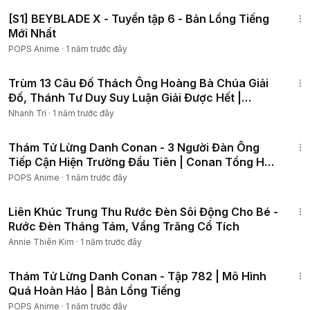
1:12:00
[S1] BEYBLADE X - Tuyển tập 6 - Bản Lồng Tiếng
Mới Nhất
POPS Anime
·
1 năm trước đây
9:13
Trùm 13 Câu Đố Thách Ông Hoàng Bà Chúa Giải
Đố, Thánh Tư Duy Suy Luận Giải Được Hết |
Nhanh Trí
Nhanh Trí
·
1 năm trước đây
46:32
Thám Tử Lừng Danh Conan - 3 Người Đàn Ông
Tiếp Cận Hiện Trường Đầu Tiên | Conan Tổng Hợp
Mới Nhất
POPS Anime
·
1 năm trước đây
14:48
Liên Khúc Trung Thu Rước Đèn Sôi Động Cho Bé -
Rước Đèn Tháng Tám, Vầng Trăng Cổ Tích
Annie Thiên Kim
·
1 năm trước đây
25:07
Thám Tử Lừng Danh Conan - Tập 782 | Mô Hình
Quá Hoàn Hảo | Bản Lồng Tiếng
POPS Anime
·
1 năm trước đây