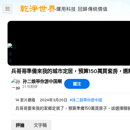
運用科技 回歸傳統價值
兵哥哥準備來我的城市定居，預算150萬買套房，
孙二娘带你游中国啊
關注
21
位粉絲
14
影片觀看
·
2024年3月20日
#孫二娘帶你遊中國
兵哥哥要來我的家鄉定居了，預算準備150萬買房子，該選擇精
兵哥哥準備來我的城市定居，預算150萬買套房，選精裝還是清
哈嘍~大家好，這裏是【孫二娘帶你遊中國】在YouTube上的官
評論
文字稿
在這裏我會給大家分享各地風光和旅遊日常~