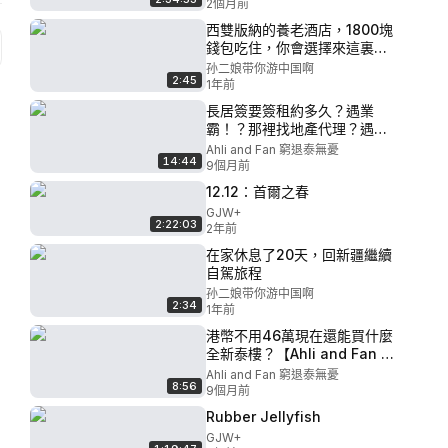
2個月前
西雙版納的養老酒店，1800塊
錢包吃住，你會選擇來這裏過
冬嗎？【孫二娘帶你遊中國】
孙二娘带你游中国啊
2:45
1年前
長居簽要簽租約多久？遇業
霸！？那裡找地產代理？遇上
不公平租約怎麼辦？簽約要注
Ahli and Fan 窮退泰無憂
14:44
意/會員有禮物【Ahli and Fan
9個月前
窮退泰無憂】～ IG/FB
12.12：首爾之春
#ahliandfan
GJW+
2:22:03
2年前
在家休息了20天，回新疆繼續
自駕旅程
孙二娘带你游中国啊
2:34
1年前
港幣不用46萬現在還能買什麼
全新泰樓？【Ahli and Fan 窮
退泰無憂】
Ahli and Fan 窮退泰無憂
8:56
9個月前
Rubber Jellyfish
GJW+