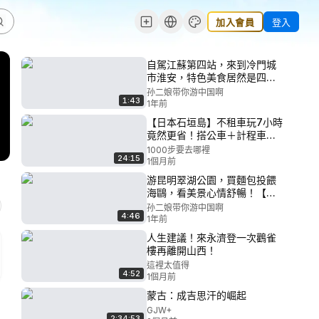
加入會員
登入
自駕江蘇第四站，來到冷門城
市淮安，特色美食居然是四川
麻辣鵝！
孙二娘带你游中国啊
1:43
1年前
【日本石垣島】不租車玩7小時
竟然更省！搭公車＋計程車跑
遍市場、美食、海灘與唐吉訶
1000步要去哪裡
24:15
德｜渡輪郵輪都適用｜1000步
1個月前
要去哪裡 #石垣島 #郵輪
游昆明翠湖公園，買麵包投餵
海鷗，看美景心情舒暢！【孫
二娘帶你遊中國】
孙二娘带你游中国啊
4:46
1年前
人生建議！來永濟登一次鸛雀
樓再離開山西！
這裡太值得
4:52
1個月前
蒙古：成吉思汗的崛起
GJW+
2:34:53