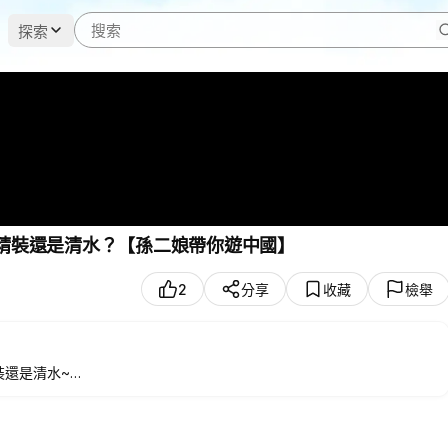
探索
選精裝還是清水？【孫二娘帶你遊中國】
2
分享
收藏
檢舉
裝還是清水~
水？【孫二娘帶你遊中國】
方頻道~