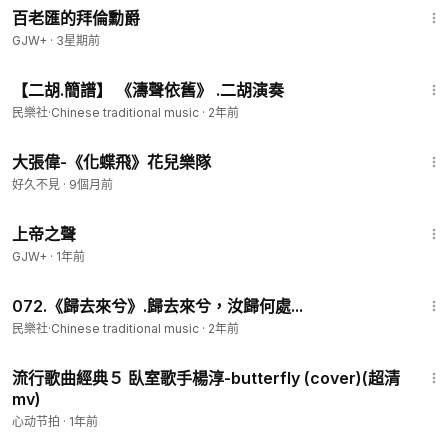
百老匯的拜倫勳爵
GJW+
·
3星期前
2:14
【二胡.簡譜】 《濤聲依舊》 .二胡演奏
民樂社·Chinese traditional music
·
2年前
3:38
大張偉-《化蝶飛》花兒樂隊
好久不見
·
9個月前
1:31:48
上帝之聲
GJW+
·
1年前
2:06
072.《歸去來兮》.歸去來兮，汝歸何處...
民樂社·Chinese traditional music
·
2年前
2:32
流行歌曲經典５ 臥室歌手楊淳-butterfly (cover)(超清
mv)
心动节拍
·
1年前