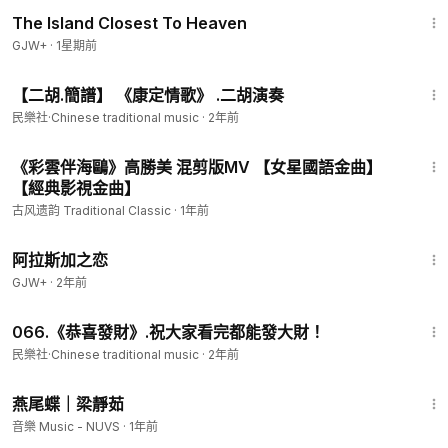
1:42:35
The Island Closest To Heaven
GJW+
·
1星期前
1:04
【二胡.簡譜】 《康定情歌》 .二胡演奏
民樂社·Chinese traditional music
·
2年前
3:09
《彩雲伴海鷗》高勝美 混剪版MV 【女星國語金曲】
【經典影視金曲】
古风遗韵 Traditional Classic
·
1年前
1:35:30
阿拉斯加之恋
GJW+
·
2年前
1:47
066.《恭喜發財》.祝大家看完都能發大財！
民樂社·Chinese traditional music
·
2年前
4:05
燕尾蝶｜梁靜茹
音樂 Music - NUVS
·
1年前