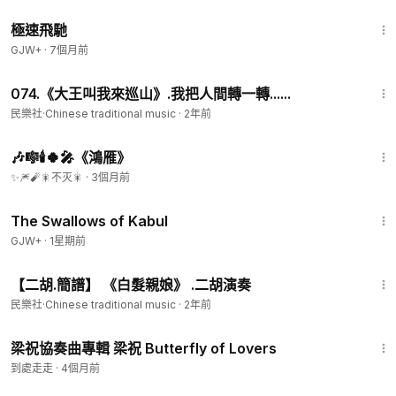
11:51
極速飛馳
GJW+
·
7個月前
1:01
074.《大王叫我來巡山》.我把人間轉一轉......
民樂社·Chinese traditional music
·
2年前
4:20
🎶 🎼🕯️🍀 🎤《鴻雁》
✨ 🎆 🧨🎇不灭🎇
·
3個月前
1:20:43
The Swallows of Kabul
GJW+
·
1星期前
3:39
【二胡.簡譜】 《白髮親娘》 .二胡演奏
民樂社·Chinese traditional music
·
2年前
29:40
梁祝協奏曲專輯 梁祝 Butterfly of Lovers
到處走走
·
4個月前
1:16:47