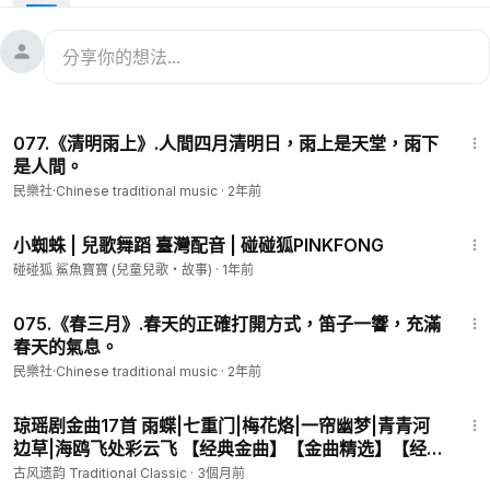
1:54
077.《清明雨上》.人間四月清明日，雨上是天堂，雨下
是人間。
民樂社·Chinese traditional music
·
2年前
1:06
小蜘蛛 | 兒歌舞蹈 臺灣配音 | 碰碰狐PINKFONG
碰碰狐 鯊魚寶寶 (兒童兒歌・故事)
·
1年前
2:11
075.《春三月》.春天的正確打開方式，笛子一響，充滿
春天的氣息。
民樂社·Chinese traditional music
·
2年前
50:50
琼瑶剧金曲17首 雨蝶|七重门|梅花烙|一帘幽梦|青青河
边草|海鸥飞处彩云飞 【经典金曲】【金曲精选】【经
典影视金曲】
古风遗韵 Traditional Classic
·
3個月前