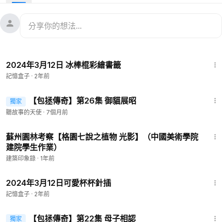
1:08
2024年3月12日 冰棒棍彩繪書籤
記憶盒子
·
2年前
14:16
【包拯傳奇】第26集 御貓展昭
獨家
聽故事的天使
·
7個月前
10:52
蘇州園林考察【格園七說之植物 光影】（中國美術學院
建院學生作業）
建築印象錄
·
1年前
1:20
2024年3月12日可愛杯杯針插
記憶盒子
·
2年前
16:35
【包拯傳奇】第22集 母子相認
獨家