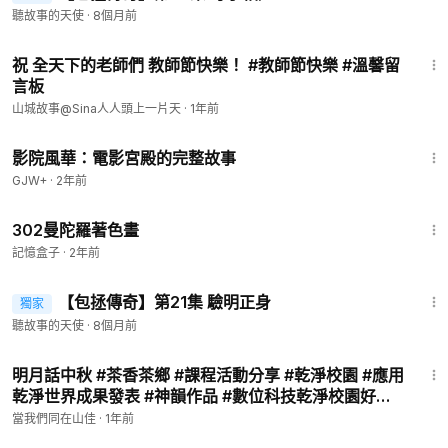
聽故事的天使
·
8個月前
4:03
祝 全天下的老師們 教師節快樂！ #教師節快樂 #溫馨留
言板
山城故事@Sina人人頭上一片天
·
1年前
1:23:42
影院風華：電影宮殿的完整故事
GJW+
·
2年前
1:41
302曼陀羅著色畫
記憶盒子
·
2年前
10:29
【包拯傳奇】第21集 驗明正身
獨家
聽故事的天使
·
8個月前
3:08
明月話中秋 #茶香茶鄉 #課程活動分享 #乾淨校園 #應用
乾淨世界成果發表 #神韻作品 #數位科技乾淨校園好品
德 #我愛神韻 #我的月亮比較圓 #神韻作品校園公播
當我們同在山佳
·
1年前
1:13:52