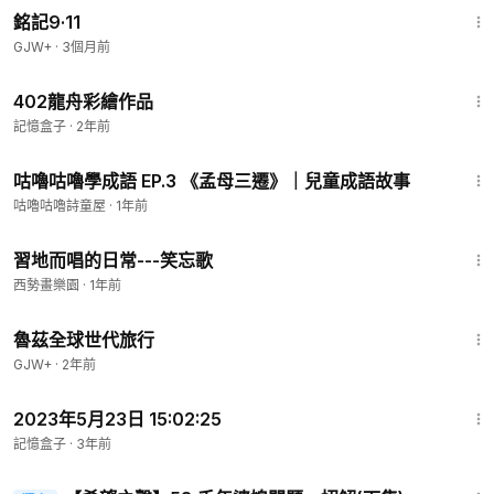
銘記9·11
GJW+
·
3個月前
1:47
402龍舟彩繪作品
記憶盒子
·
2年前
1:36
咕嚕咕嚕學成語 EP.3 《孟母三遷》｜兒童成語故事
咕嚕咕嚕詩童屋
·
1年前
1:13
習地而唱的日常---笑忘歌
西勢畫樂園
·
1年前
1:10:28
魯茲全球世代旅行
GJW+
·
2年前
1:31
2023年5月23日 15:02:25
記憶盒子
·
3年前
12:06