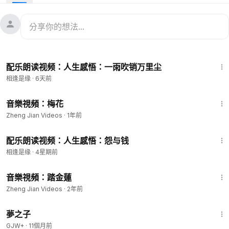
6:18
配乐朗读视频：人生感悟：一雨吹销万里尘
相逢是缘
·
6天前
5:00
音樂視頻：梅花
Zheng Jian Videos
·
1年前
4:31
配乐朗读视频：人生感悟：怨与钱
相逢是缘
·
4星期前
3:58
音樂視頻：踏金蓮
Zheng Jian Videos
·
2年前
1:34:06
夢之子
GJW+
·
11個月前