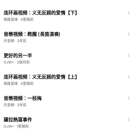
7:31
连环画视频：义无反顾的爱情【下】
相逢是缘
·
4星期前
4:30
音樂視頻：甦醒 (長笛演奏)
天音網
·
3年前
1:35:50
更好的另一半
GJW+
·
3個月前
10:29
连环画视频：义无反顾的爱情【上】
相逢是缘
·
4星期前
3:14
音樂視頻：一枝梅
天音網
·
3年前
1:51:14
薩拉熱窩事件
GJW+
·
1星期前