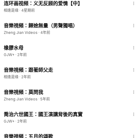
连环画视频：义无反顾的爱情【中】
相逢是缘
·
4星期前
3:39
音樂視頻：歸途無量（男聲獨唱）
Zheng Jian Videos
·
4年前
1:19:47
橡膠水母
GJW+
·
2年前
3:24
音樂視頻：跟著師父走
相逢是缘
·
2年前
2:50
音樂視頻：莫問我
Zheng Jian Videos
·
5年前
1:05:09
喬治六世國王：國王演講背後的真實
GJW+
·
2年前
2:48
音樂視頻：五月的頌歌