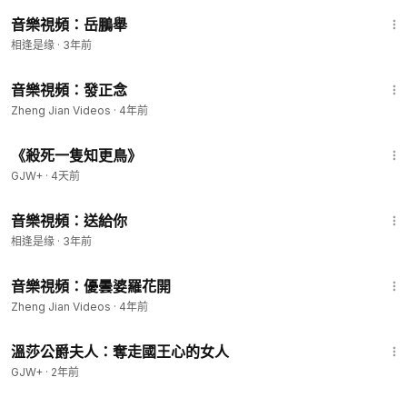
2:28
音樂視頻：岳鵬舉
相逢是缘
·
3年前
2:18
音樂視頻：發正念
Zheng Jian Videos
·
4年前
2:09:28
《殺死一隻知更鳥》
GJW+
·
4天前
2:07
音樂視頻：送給你
相逢是缘
·
3年前
2:52
音樂視頻：優曇婆羅花開
Zheng Jian Videos
·
4年前
45:22
溫莎公爵夫人：奪走國王心的女人
GJW+
·
2年前
10:21