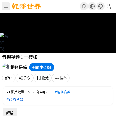
音樂視頻：一枝梅
相逢是缘
關注
·
484
3
分享
收藏
檢舉
71
影片觀看
·
2023年4月20日
#通俗音樂
#通俗音樂
評論