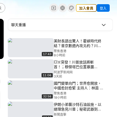
加入會員
登入
聊天重播
美財長語出驚人！霍峽時代終
結？普京數週內攻北約？川普
30億加碼抗中【希望快訊】
聚焦香港
17:43
8小時前
💥☠️突發！川普放話將斬
首！；穆傑塔巴位置暴露
了？！美以精準攤牌！；打伊
阿波罗新闻网
11:06
朗世界缺油？真相來了！；油
3天前
價暴跌後 川普怒斥美國石油巨
國門變單向門；世界愈開放，
頭拒降價：賺太多，立刻降
中國愈封愈緊 主持人：林茵 魏
價！【#熱點直擊 C】
凌【今日點睇】
聚焦香港
32:56
18小時前
伊朗小弟襲沙特石油設施，以
總理急見川普；秘密武器到
手！烏軍直插俄後方；中共缺
新聞直擊