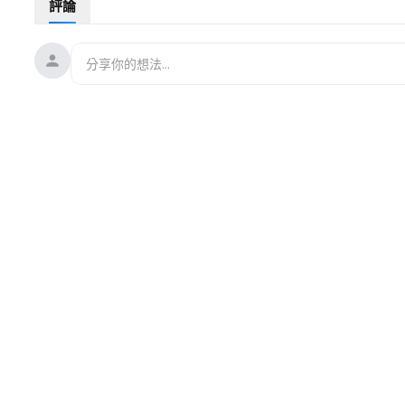
評論
14:46
烏軍連續2天狂轟莫斯科 普京還要打？
兩岸新聞：
19:11
世界盃正熱，而國台辦又出醜了！被台灣幽默打臉
21:00
賴清德罕見點名習！美無人機基地部署第一島鏈
#美伊簽署備忘錄
#美伊瑞士談判
#以色列
source: reuter
㊙️爆料郵箱 ►
sohtv99@gmail.com
🌻🎈透過Patreon（
https://www.patreon.com/So
時取消訂閱。
🚗捐車網址 ►
https://donatecarsoh.org
☎️捐車熱線：855-578
🤝廣告合作洽談 ►
soh-tv@soundofhope.org
💟捐助我們 ►
https://donorbox.org/soh-tv-2