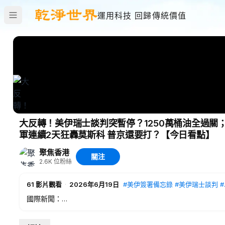
運用科技 回歸傳統價值
大反轉！美伊瑞士談判突暫停？1250萬桶油全過
軍連續2天狂轟莫斯科 普京還要打？【今日看點】
聚焦香港
關注
2.6K
位粉絲
61
影片觀看
·
2026年6月19日
#美伊簽署備忘錄
#美伊瑞士談判
國際新聞：
00:16
大反轉！美伊瑞士談判突暫停？1250萬桶油全過關
09:56
韓前總理向川普求助：中共偷走大選！北京突出大事？