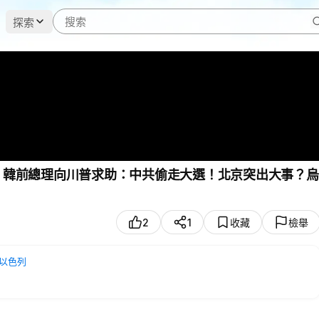
探索
關；韓前總理向川普求助：中共偷走大選！北京突出大事？烏
2
1
收藏
檢舉
#以色列