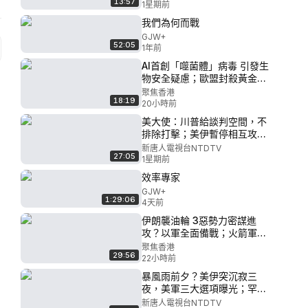
13:57
錢大追稅！200萬富豪被盯
1星期前
上；西歐陷火海！32萬人大逃
我們為何而戰
離|【#新聞直擊】2026.07.27
GJW+
52:05
1年前
AI首創「噬菌體」病毒 引發生
物安全疑慮；歐盟封殺黃金護
照 中國富豪出路再收窄；香港
聚焦香港
18:19
又一學生會消失【新聞要點】
20小時前
美大使：川普給談判空間，不
排除打擊；美伊暫停相互攻
擊，國際油價跌超13%；川普
新唐人電視台NTDTV
27:05
將見小澤，俄軍向朝鮮求增兵3
1星期前
萬；太子集團頭目被批捕，新
效率專家
增2項罪名【早間環球直擊】
GJW+
2026-07-27
1:29:06
4天前
伊朗襲油輪 3惡勢力密謀進
攻？以軍全面備戰；火箭軍瞄
美基地 美F-22、核潛艦亮底
聚焦香港
29:56
牌；鎖國前夜 驚傳香港200高
22小時前
官被拿下 郭德綱突出走？【今
暴風雨前夕？美伊突沉寂三
日看點】
夜，美軍三大選項曝光；罕見
強硬！羅馬尼亞3天擊落3俄
新唐人電視台NTDTV