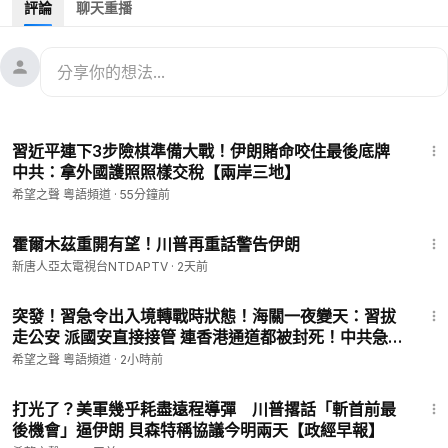
評論
聊天重播
01:11
川普：和伊朗談的很好 伊朗否認 誰說謊？
13:27
巴基斯坦成為美伊談判中間人
22:06
伊朗議會議長或成為美國背書領導人
27:48
土耳其斡旋「短暫停火」 三方會同意嗎？
33:37
美伊各自曬出停戰條件 誰會讓步？
18:17
40:01
美軍繼續中東集結 哈爾克島城下一步關鍵
習近平連下3步險棋準備大戰！伊朗賭命咬住最後底牌
47:03
川普：霍爾木茲未來將由美伊共同控制
中共：拿外國護照照樣交稅【兩岸三地】
52:00
中東戰爭「受益者」俄羅斯突然要求伊朗立即停火
希望之聲 粵語頻道
·
55分鐘前
嘉賓 美國信息與戰略研究所經濟學者 李恆青先生
1:14
——————————————
霍爾木茲重開有望！川普再重話警告伊朗
💟捐助我們 ►
https://donorbox.org/soh-tv-2
新唐人亞太電視台NTDAPTV
·
2天前
🤝廣告合作洽談 ►
soh-tv@soundofhope.org
16:33
🌱 健康520 ►
https://healthcare520.com/
突發！習急令出入境轉戰時狀態！海關一夜變天：習拔
走公安 派國安直接接管 連香港通道都被封死！中共急追
討疫情封口費 收割馬雲等10大中國頂級富豪海外資產！
希望之聲 粵語頻道
·
2小時前
————————————
【即時新聞】
22:39
希望之聲時事熱點粵語新聞頻道，隨時為您提供香港與中國大陸
打光了？美軍幾乎耗盡遠程導彈 川普撂話「斬首前最
等地和中美關係最新走向的熱點新聞。我們還會每日提供新聞直
後機會」逼伊朗 貝森特稱協議今明兩天【政經早報】
播節目，為您更新香港局勢最新動態。