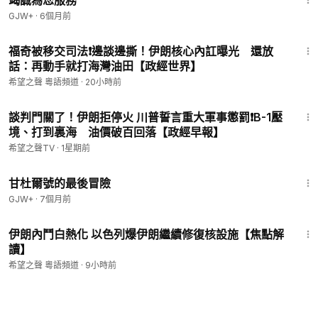
竭誠為您服務
GJW+
·
6個月前
13:30
福奇被移交司法❗️邊談邊撕！伊朗核心內訌曝光 還放
話：再動手就打海灣油田【政經世界】
希望之聲 粵語頻道
·
20小時前
21:08
談判門關了！伊朗拒停火 川普誓言重大軍事懲罰❗️B-1壓
境、打到裏海 油價破百回落【政經早報】
希望之聲TV
·
1星期前
1:21:08
甘杜爾號的最後冒險
GJW+
·
7個月前
22:33
伊朗內鬥白熱化 以色列爆伊朗繼續修復核設施【焦點解
讀】
希望之聲 粵語頻道
·
9小時前