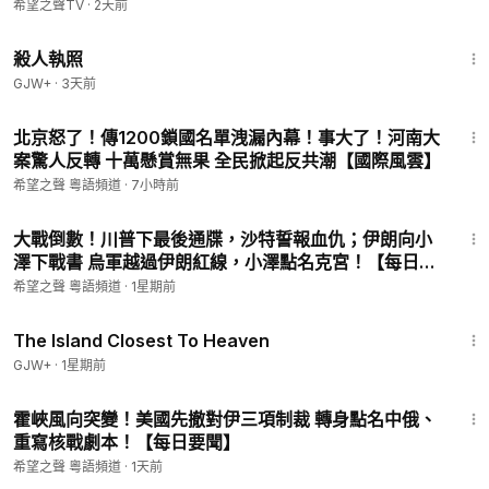
希望之聲TV
·
2天前
1:36:15
希望之聲媒體集團是由海外華人在2003年創辦的獨立媒體，總部
殺人執照
位於美國舊金山。我們通過短波和網際網路向中國大陸播出節
GJW+
·
3天前
目，傳遞真實的訊息，並通過廣播、網際網路、手機應用等多媒
體組合，以普通話、粵語向美國、澳洲等地播出節目。
13:57
北京怒了！傳1200鎖國名單洩漏內幕！事大了！河南大
案驚人反轉 十萬懸賞無果 全民掀起反共潮【國際風雲】
感謝您對華人公益媒體的支持！
希望之聲媒體集團是由海外華人在2003年創辦的獨立媒體，總部
希望之聲 粵語頻道
·
7小時前
位於美國舊金山。我們通過短波和網際網路向中國大陸播出節
16:00
目，傳遞真實的訊息，並通過廣播、網際網路、手機應用等多媒
大戰倒數！川普下最後通牒，沙特誓報血仇；伊朗向小
體組合，以普通話、粵語向美國、澳洲等地播出節目。
澤下戰書 烏軍越過伊朗紅線，小澤點名克宮！【每日要
聞】
希望之聲 粵語頻道
·
1星期前
感謝您對華人公益媒體的支持！
1:42:35
The Island Closest To Heaven
——————————————
GJW+
·
1星期前
16:22
尊敬的觀眾朋友，請留下您的電子郵件，以便我們能及時地為您
霍峽風向突變！美國先撤對伊三項制裁 轉身點名中俄、
發送最新資訊以及優惠政策：
https://landing.mailerlite.com/we
重寫核戰劇本！【每日要聞】
bforms/landing/l0i0e3
希望之聲 粵語頻道
·
1天前
-------------------------