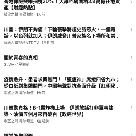
香港保險突曝抽稅20%！天羅地網圍堵3.8萬億在港資
產【財經熱點】
希望之聲 粵語頻道
·
1天前
26:22
川普：伊朗不夠痛！下輪襲擊將超史詩怒火，一個電
話，以色列就加入；伊朗威脅川普家族名下場所和美國
酒店；川普警告習黨魁和普京；萬國關稅再啟【全球新
新唐人電視台NTDTV
·
1星期前
聞】2026-07-24
1:06:53
關於青春的真相
GJW+
·
1星期前
24:30
疫情急升、患者求藥無門！「避瘟神」席捲四省九市；
從白紙到集體關門，中國無聲對抗全面升級【紅朝秘
聞】
希望之聲 粵語頻道
·
1天前
14:11
川普動真格！B-1轟炸機上場 伊朗放話打非軍事建
築、油價五個月來首破百【政經世界】
希望之聲 粵語頻道
·
1星期前
47:47