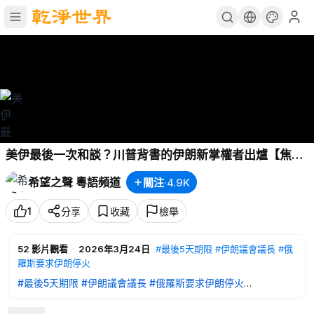
美伊最後一次和談？川普背書的伊朗新掌權者出爐【焦點
解讀】
希望之聲 粵語頻道
關注
·
4.9K
1
分享
收藏
檢舉
52
影片觀看
·
2026年3月24日
#最後5天期限
#伊朗議會議長
#俄
羅斯要求伊朗停火
#最後5天期限
#伊朗議會議長
#俄羅斯要求伊朗停火
提要: