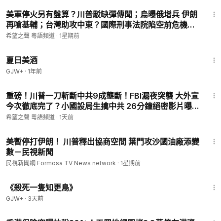
💟捐助我們 ►
https://donorbox.org/soh-tv-2
16:03
美軍停火另有盤算？川普駁缺彈傳聞；烏曝俄增兵 伊朗
🌻
https://landing.mailerlite.com/webforms/landing/l0i0e3
再嗆基輔；台灣助攻中東？國際刑事法院陷空前危機
（訂閱我們的新聞）
【國際風雲】
🚗捐車網址 ►
https://donatecarsoh.org
☎️捐車熱線：855-
希望之聲 粵語頻道
·
1星期前
578-0088
1:30:27
🤝廣告合作洽談 ►
SOHTV2022@gmail.com
夏日美酒
㊙️爆料郵箱 ►
sohtv99@gmail.com
GJW+
·
1年前
18:29
重磅！川普一刀斬斷中共9成壟斷！FBI漏夜突襲 大外宣
今次徹底完了？小國設局生擒中共 26分鐘絕密影片曝
光！伊朗總統摸黑會見領袖 這一幕太驚人！【即時新
希望之聲 粵語頻道
·
1天前
聞】
1:51
美暫停打伊朗！ 川普釋出協商空間 葉門攻沙國油廠添變
數－民視新聞
民視新聞網 Formosa TV News network
·
1星期前
2:09:28
《殺死一隻知更鳥》
GJW+
·
3天前
16:43