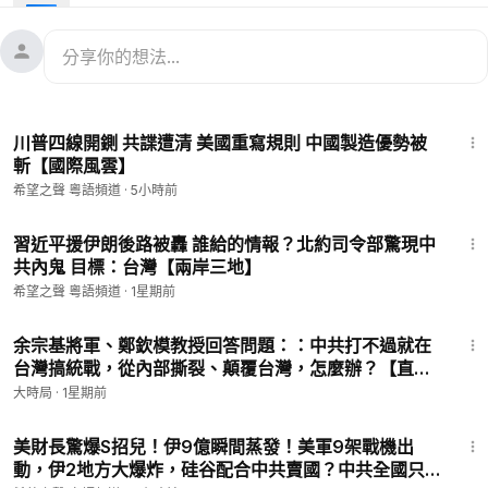
08:37
古巴一個共產黨紅三代 親拆祖墳？
12:28
250噸TNT 當量 罕見隕石撲向美國
#伊朗
慘爆超級內鬼！
#川普
奪三島，但只是開始。連坐私人飛
機的紅三代都開始賣祖宗，
#習近平
該如何跪？
18:14
川普四線開鍘 共諜遭清 美國重寫規則 中國製造優勢被
Source: Reuters
斬【國際風雲】
——————————————
希望之聲 粵語頻道
·
5小時前
💟捐助我們 ►
https://donorbox.org/soh-tv-2
🤝廣告合作洽談 ►
soh-tv@soundofhope.org
19:56
🌱 健康520 ►
https://healthcare520.com/
習近平援伊朗後路被轟 誰給的情報？北約司令部驚現中
共內鬼 目標：台灣【兩岸三地】
————————————
希望之聲時事熱點粵語新聞頻道，隨時為您提供香港與中國大陸
希望之聲 粵語頻道
·
1星期前
等地和中美關係最新走向的熱點新聞。我們還會每日提供新聞直
15:54
播節目，為您更新香港局勢最新動態。
余宗基將軍、鄭欽模教授回答問題：：中共打不過就在
台灣搞統戰，從內部撕裂、顛覆台灣，怎麼辦？【直播
希望之聲媒體集團是由海外華人在2003年創辦的獨立媒體，總部
話題選粹】｜早安中國｜大時局 @GoodMorning-
大時局
·
1星期前
位於美國舊金山。我們通過短波和網際網路向中國大陸播出節
China
18:16
目，傳遞真實的訊息，並通過廣播、網際網路、手機應用等多媒
美財長驚爆S招兒！伊9億瞬間蒸發！美軍9架戰機出
體組合，以普通話、粵語向美國、澳洲等地播出節目。
動，伊2地方大爆炸，硅谷配合中共賣國？中共全國只