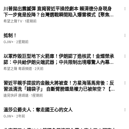
14:50
川普拋出震撼彈 直揭習近平操控劇本 賴清德分身現身
下一步竟是投降？台灣選戰瞬間陷入爆雷模式【聚焦臺
灣】
希望之聲TV
·
1星期前
1:33:42
抵制！
GJW+
·
2星期前
18:10
以軍炸毀巨型地下火箭庫！伊朗認了造核武！金燦榮承
認：中共給伊朗尖端武器；中共限制出境曝驚人內幕；
朝鮮導彈部隊秘入俄國【北美快報】
希望之聲 粵語頻道
·
2天前
36:33
習近平親手提拔的金融大將被查！方星海落馬背後：反
習派清洗「錢袋子」 自斷臂膀還是權力已被架空？【每
日直播精華】遠見快評｜2026.07.25 @靖遠開講#美伊
遠見快評 唐靖遠
·
1星期前
战争 #川普 #中共內鬥
45:22
溫莎公爵夫人：奪走國王心的女人
GJW+
·
2年前
13:57