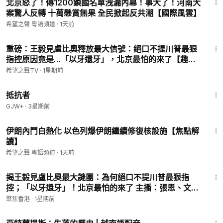
北京怒了！傳1200鎖國名單洩漏內幕！事大了！河南大
案驚人反轉 十萬懸賞無果 全民掀起反共潮【國際風雲】
希望之聲 粵語頻道
·
1天前
12:39
重磅：王毅見盧比奧釋放最大信號：絕口不提川普最狠
指控原因竟是…「以牙還牙」，北京最怕的來了【趣談
天下事】
希望之聲TV
·
1星期前
1:15:11
抵抗者
GJW+
·
3星期前
22:33
伊朗內鬥白熱化 以色列爆伊朗繼續修復核設施【焦點解
讀】
希望之聲 粵語頻道
·
1天前
13:59
揭王毅見盧比奧最大謎團：為何絕口不提川普最狠指
控；「以牙還牙」！北京最怕的來了 主播：張恩、文傑
【時事熱評】
聚焦香港
·
1星期前
43:00