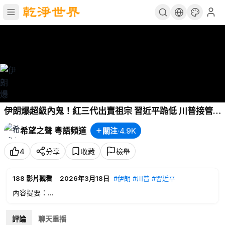
伊朗爆超級內鬼！紅三代出賣祖宗 習近平跪低 川普接管
北京命門 台灣一句話 習無法入睡【兩岸三地】
希望之聲 粵語頻道
關注
·
4.9K
4
分享
收藏
檢舉
188
影片觀看
·
2026年3月18日
#伊朗
#川普
#習近平
內容提要：
00:23
川普計劃奪三島 台灣一動作讓習腹背受敵
05:55
伊朗爆超級內鬼 德黑蘭大清洗倒數
評論
聊天重播