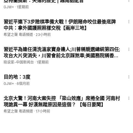
亞特蘭提斯：失落的歷史 | 越南語配音
GJW+
·
1星期前
18:17
習近平連下3步險棋準備大戰！伊朗賭命咬住最後底牌
中共：拿外國護照照樣交稅【兩岸三地】
希望之聲 粵語頻道
·
23小時前
24:33
習近平為連任清洗溫家寶身邊人;川普稱競選總統第四任;
攻台大片突消失，川習會前北京踩煞車;美國務院稱香港
特殊經貿地位未恢復!
晓说家-中国新闻台
·
1星期前
1:05:16
目的地：3度
GJW+
·
6個月前
14:44
北京大驚！河南大案失控 「梁山效應」席捲全國 河南村
現詭異一幕 好漢無蹤原因是這個？ 【每日要聞】
希望之聲 粵語頻道
·
17小時前