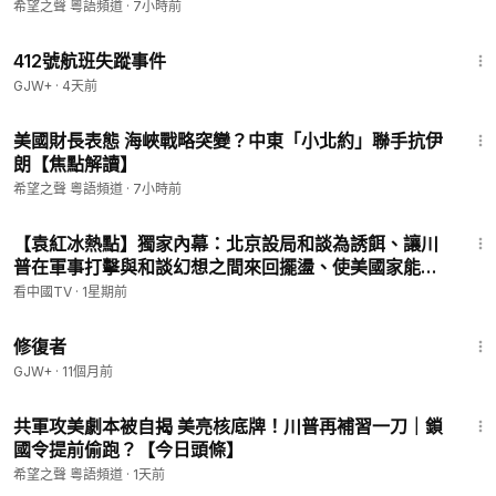
抓一個人！ 習被逼勸立儲下台？【北美快報】
希望之聲 粵語頻道
·
7小時前
感謝您對華人公益媒體的支持！
1:12:46
412號航班失蹤事件
GJW+
·
4天前
23:04
美國財長表態 海峽戰略突變？中東「小北約」聯手抗伊
朗【焦點解讀】
希望之聲 粵語頻道
·
7小時前
21:25
【袁紅冰熱點】獨家內幕：北京設局和談為誘餌、讓川
普在軍事打擊與和談幻想之間來回擺盪、使美國家能量
長期陷伊久拖不絕…中共當下對伊革命衛隊和胡塞武
看中國TV
·
1星期前
裝…李書磊傳達習對臺灣國民黨…
54:11
修復者
GJW+
·
11個月前
17:04
共軍攻美劇本被自揭 美亮核底牌！川普再補習一刀｜鎖
國令提前偷跑？【今日頭條】
希望之聲 粵語頻道
·
1天前