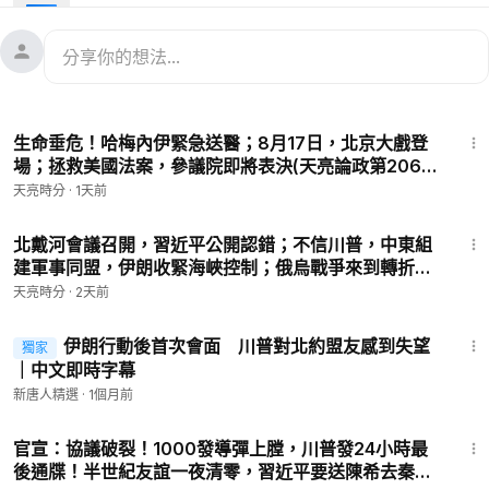
品👇
🔥 【現貨】240g 大容量裝👉
https://shorturl.at/to0Gc
🔥 【預售中】100g 便攜裝（2瓶組合）👉
https://shorturl.at/rh
wDj
📦 以上產品在美國、加拿大、中國大陸包郵配送！
32:25
生命垂危！哈梅內伊緊急送醫；8月17日，北京大戲登
購物相關疑問請諮詢：📪客服郵箱：
info@gpharma.ca
☎️免費
場；拯救美國法案，參議院即將表決(天亮論政第2066
電話：1-800-368-8878
集 20260807)
天亮時分
·
1天前
客服電話：6479496677（美東時間 週一至週五 10AM-5PM）
30:04
🔥‣‣《笑談風雲》（全五冊）簽名實體書購買：
https://shorturl.a
北戴河會議召開，習近平公開認錯；不信川普，中東組
建軍事同盟，伊朗收緊海峽控制；俄烏戰爭來到轉折點
t/PvTjE
(天亮論政第2065集 20260806)
🔥‣‣購買眼貼：
https://zhangtianliang.shop/pages/wise-ques
天亮時分
·
2天前
t
46:36
🔥‣‣《中华文明史》簽名實體書購買：
https://shorturl.at/YhjV4
伊朗行動後首次會面 川普對北約盟友感到失望
獨家
🔥‣‣章天亮会员网：
https://zhangtianliang.com
｜中文即時字幕
🔥一鍵翻牆捐款連結👉：
https://donorbox.org/tianliangfanqia
新唐人精選
·
1個月前
ng-218
【美國朋友捐款可獲聯邦抵稅】
26:09
‣‣合作邀约 & 爆料反馈 ►
tianliangtimes@gmail.com
官宣：協議破裂！1000發導彈上膛，川普發24小時最
​‣‣ 推特 ►
https://twitter.com/zhangtianliang
後通牒！半世紀友誼一夜清零，習近平要送陳希去秦