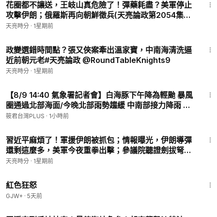
花圈都不讓送，王岐山真危險了！彈藥耗盡？美軍停止
攻擊伊朗；俄羅斯再向朝鮮徵兵(天亮論政第2054集
20260726)
天亮時分
·
1星期前
34:10
政變選錯時間點？張又俠案牽出溫家寶，中南海清洗逼
近前朝元老#天亮論政 @RoundTableKnights9 ​
天亮時分
·
1星期前
7:30
【8/9 14:40 氣象署記者會】白海豚下午降為輕颱 暴風
圈通過北部海面/今晚北部雨勢趨緩 中南部接力降雨 海
警最快明晨解除
筱君台灣PLUS
·
1小時前
33:21
習近平麻煩了！軍援伊朗被抓包；情報曝光，伊朗導彈
還剩這麼多，美軍今夜重拳出擊；參議院聽證劍拔弩
張，福奇面臨起訴(天亮論政第2057集 20260729)
天亮時分
·
1星期前
1:43:32
紅色狂怒
GJW+
·
5天前
30:15