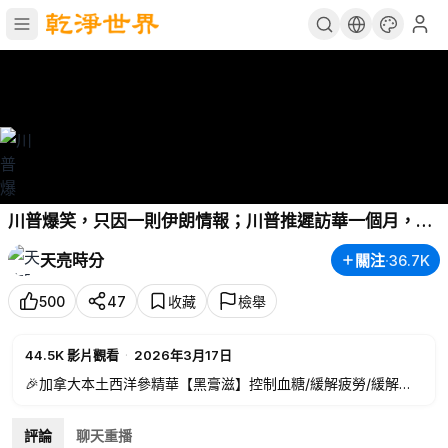
川普爆笑，只因一則伊朗情報；川普推遲訪華一個月，多
國拒絕霍爾木茲海峽護航；習近平暴怒，三頂尖軍工科學
天亮時分
關注
·
36.7K
家失蹤(天亮論政第1925集 20260316)
500
47
收藏
檢舉
44.5K
影片觀看
·
2026年3月17日
🎉加拿大本土西洋參精華【黑膏滋】控制血糖/緩解疲勞/緩解精
神緊張/提升睡眠質量/增強免疫力
🎁輸入優惠碼：【TLTime】，結帳立享85折優惠！折扣適用產
評論
聊天重播