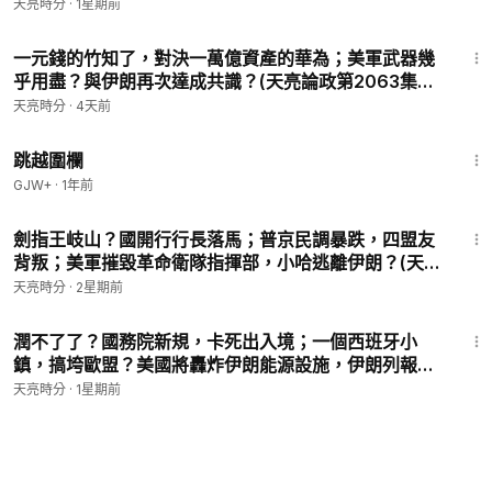
馬，劍指王岐山(天亮論政第2058集 20260730)
天亮時分
·
1星期前
30:17
一元錢的竹知了，對決一萬億資產的華為；美軍武器幾
乎用盡？與伊朗再次達成共識？(天亮論政第2063集
20260804)
天亮時分
·
4天前
1:36:23
跳越圍欄
GJW+
·
1年前
57:04
劍指王岐山？國開行行長落馬；普京民調暴跌，四盟友
背叛；美軍摧毀革命衛隊指揮部，小哈逃離伊朗？(天亮
論政第2047集 20260719)
天亮時分
·
2星期前
27:50
潤不了了？國務院新規，卡死出入境；一個西班牙小
鎮，搞垮歐盟？美國將轟炸伊朗能源設施，伊朗列報復
清單(天亮論政第2059集 20260731)
天亮時分
·
1星期前