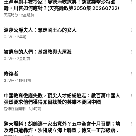
王滬寧副手被抄家！曼德海峽危矣！胡塞襲擊沙特油
輪，川普如何應對？(天亮論政第2050集 20260722)
天亮時分
·
2星期前
45:22
溫莎公爵夫人：奪走國王心的女人
GJW+
·
2年前
1:20:56
被遺忘的人們：基督教與大屠殺
GJW+
·
2星期前
54:11
修復者
GJW+
·
11個月前
18:23
中國教育徹底失敗，頂尖人才紛紛逃走：數百萬中國人
强烈要求他們獲得菲爾茲獎的英雄不要回中國
看傳媒新聞網
·
2小時前
31:37
驚天爆料！胡錦濤一家出意外？五中全會十月召開；埃
及港口遭轟炸，沙特成立海上聯盟；傳又一正部級落