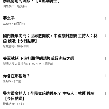
暴風雨前的沉默？【 #圓桌騎士 】
圓桌騎士
·
1星期前
1:34:06
夢之子
GJW+
·
11個月前
32:56
國門變單向門；世界愈開放，中國愈封愈緊 主持人：林
茵 魏凌【今日點睇】
聚焦香港
·
16小時前
3:04
美軍就緒 下波打擊伊朗規模或超史詩之怒
新唐人亞太電視台NTDAPTV
·
1星期前
1:50:52
你會在那裡嗎？
GJW+
·
2年前
23:11
警方重金抓人！全民竟暗助逃犯？ 主持人：林茵 魏凌
【今日點睇】
聚焦香港
·
1天前