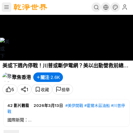
美或下週內停戰！川普或斷伊電網？美以出動營救前總
統；伊裝甲基地被夷平 伊軍悄悄鎮壓 上萬抗議者喪命；
聚焦香港
關注
·
2.6K
以軍一夜斬三伊朗將領 阿瓦士指揮部被炸【今日看點】
5
1
收藏
檢舉
42
影片觀看
·
2026年3月13日
#美伊開戰
#霍爾木茲油船
#川普停
戰
國際新聞：
00:19
美或下週內停戰！川普或斷伊電網？美以出動營救前總統
08:30
伊裝甲基地被夷平 伊軍悄悄鎮壓 上萬抗議者喪命