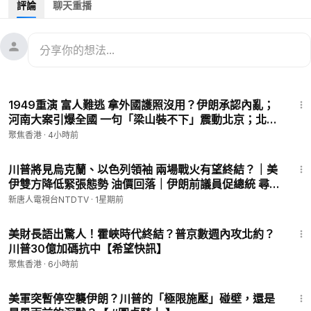
評論
聊天重播
12:58
以軍一夜斬三伊朗將領 阿瓦士指揮部被炸
兩岸新聞：
17:42
彭夫婦內鬥 神秘秦城監獄或迎新客
20:57
本地黑幫勾結柬埔寨 台破獲大詐騙案 逮捕26人
30:24
1949重演 富人難逃 拿外國護照沒用？伊朗承認內亂；
#美伊開戰
#霍爾木茲油船
#川普停戰
河南大案引爆全國 一句「梁山裝不下」震動北京；北京
隔空接管你的AI 媒體陰陽菜單手法被破解【今日新聞】
聚焦香港
·
4小時前
source: reuter
58:58
㊙️爆料郵箱 ►
sohtv99@gmail.com
川普將見烏克蘭、以色列領袖 兩場戰火有望終結？｜美
伊雙方降低緊張態勢 油價回落｜伊朗前議員促總統 尋求
🌻🎈透過Patreon（
https://www.patreon.com/SoundofHopeN
與美國直接對話 ｜國際新聞｜20260727(一)｜新唐人
ews）支持我們，您的支持將是我們創作出好作品的動力。您也
新唐人電視台NTDTV
·
1星期前
電視台
可以隨時取消訂閱。
17:43
🚗捐車網址 ►
https://donatecarsoh.org
☎️捐車熱線：855-
美財長語出驚人！霍峽時代終結？普京數週內攻北約？
578-0088
川普30億加碼抗中【希望快訊】
🤝廣告合作洽談 ►
soh-tv@soundofhope.org
聚焦香港
·
6小時前
💟捐助我們 ►
https://donorbox.org/soh-tv-2
37:38
美軍突暫停空襲伊朗？川普的「極限施壓」碰壁，還是