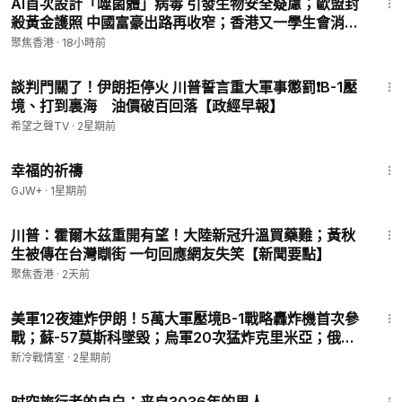
AI首次設計「噬菌體」病毒 引發生物安全疑慮；歐盟封
殺黃金護照 中國富豪出路再收窄；香港又一學生會消失
【新聞要點】
聚焦香港
·
18小時前
21:08
談判門關了！伊朗拒停火 川普誓言重大軍事懲罰❗️B-1壓
境、打到裏海 油價破百回落【政經早報】
希望之聲TV
·
2星期前
40:07
幸福的祈禱
GJW+
·
1星期前
19:30
川普：霍爾木茲重開有望！大陸新冠升溫買藥難；黃秋
生被傳在台灣瞓街 一句回應網友失笑【新聞要點】
聚焦香港
·
2天前
20:38
美軍12夜連炸伊朗！5萬大軍壓境B-1戰略轟炸機首次參
戰；蘇-57莫斯科墜毀；烏軍20次猛炸克里米亞；俄羅
斯連續6個月拋售黃金
新冷戰情室
·
2星期前
37:42