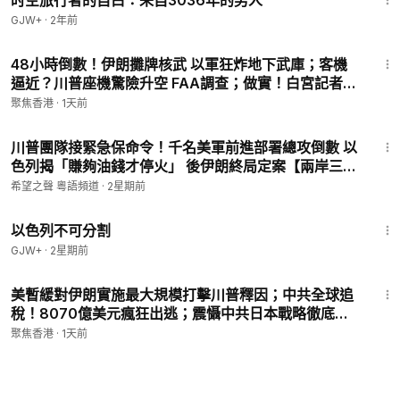
时空旅行者的自白：来自3036年的男人
GJW+
·
2年前
22:22
48小時倒數！伊朗攤牌核武 以軍狂炸地下武庫；客機
逼近？川普座機驚險升空 FAA調查；做實！白宮記者揭
黑幕 習砸巨資攻陷 美媒成中宣部【今日看點】
聚焦香港
·
1天前
18:44
川普團隊接緊急保命令！千名美軍前進部署總攻倒數 以
色列揭「賺夠油錢才停火」 後伊朗終局定案【兩岸三
地】
希望之聲 粵語頻道
·
2星期前
1:20:00
以色列不可分割
GJW+
·
2星期前
34:59
美暫緩對伊朗實施最大規模打擊川普釋因；中共全球追
稅！8070億美元瘋狂出逃；震懾中共日本戰略徹底變
了！遠程反艦飛彈正式亮劍；丹麥19歲公主服兵役獨自
聚焦香港
·
1天前
駕車報到【時事熱評】