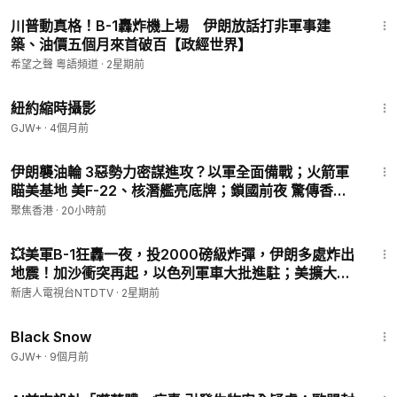
14:11
川普動真格！B-1轟炸機上場 伊朗放話打非軍事建
築、油價五個月來首破百【政經世界】
希望之聲 粵語頻道
·
2星期前
16:44
紐約縮時攝影
GJW+
·
4個月前
29:56
伊朗襲油輪 3惡勢力密謀進攻？以軍全面備戰；火箭軍
瞄美基地 美F-22、核潛艦亮底牌；鎖國前夜 驚傳香港
200高官被拿下 郭德綱突出走？【今日看點】
聚焦香港
·
20小時前
26:18
💥美軍B-1狂轟一夜，投2000磅級炸彈，伊朗多處炸出
地震！加沙衝突再起，以色列軍車大批進駐；美擴大戰
備，週末來襲？羅馬尼亞F-16擊落無人機，北約進場？
新唐人電視台NTDTV
·
2星期前
中國多地商戶集體關門｜#新唐人
1:23:44
Black Snow
GJW+
·
9個月前
18:19