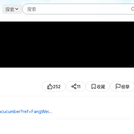
探索
252
11
收藏
檢舉
dseacucumber?ref=FangWei