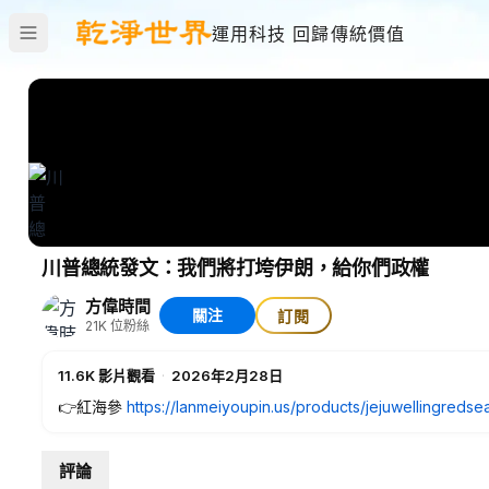
運用科技 回歸傳統價值
川普總統發文：我們將打垮伊朗，給你們政權
方偉時間
關注
訂閱
21K
位粉絲
11.6K
影片觀看
·
2026年2月28日
👉紅海參
https://lanmeiyoupin.us/products/jejuwellingre
📌 紅海參修復膠訂閱制👇🚚 優先發貨不怕缺貨
💸 輸入優惠碼【fangwei】第一個月 85 折
評論
🔥 第二個月起約 8 折，更省錢又省心 💪