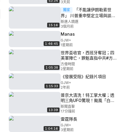
53:34
08.04.2026
3天前
「不能讓伊朗勒索世
獨家
界」 川普重申堅定立場與談判
空間｜中文即時字幕
新唐人精選
15:16
3個月前
Manas
GJW+
1:46:45
1星期前
世界盃收官，西班牙奪冠；四
美軍陣亡，罪魁直指中共#方辛
未艾｜#方偉時間 07.19.2026
方偉時間
1:05:38
2星期前
《發展受阻》紀錄片項目
GJW+
1:15:33
2年前
普京大清洗！特工掌大權；透
明三角UFO驚現！颱風「白海
豚」襲沖繩！航班全停；去美
新聞直擊
13:39
國更難！這些人的社交帳號也
17分鐘前
要查；3年不壞！美軍神奇口袋
雷霆隊長
披薩|【#新聞直擊】
GJW+
2026.08.07
1:04:16
3星期前