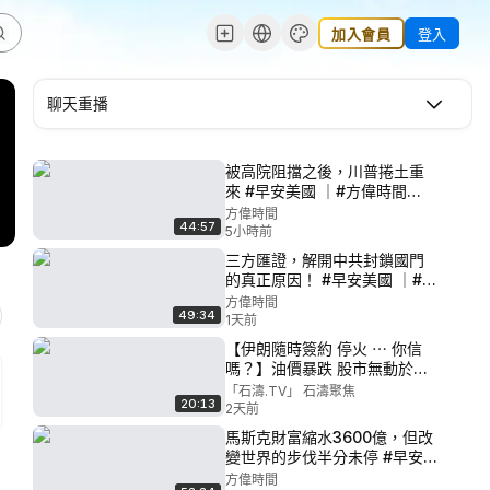
加入會員
登入
聊天重播
被高院阻擋之後，川普捲土重
來 #早安美國 ｜#方偉時間
08.07.2026
方偉時間
44:57
5小時前
三方匯證，解開中共封鎖國門
的真正原因！ #早安美國 ｜#方
偉時間 08.06.2026
方偉時間
49:34
1天前
【伊朗隨時簽約 停火 ⋯ 你信
嗎？】油價暴跌 股市無動於衷
⋯ ？（08/05/26）#trump
「石濤.TV」 石濤聚焦
20:13
trump
2天前
馬斯克財富縮水3600億，但改
變世界的步伐半分未停 #早安
美國 ｜#方偉時間
方偉時間