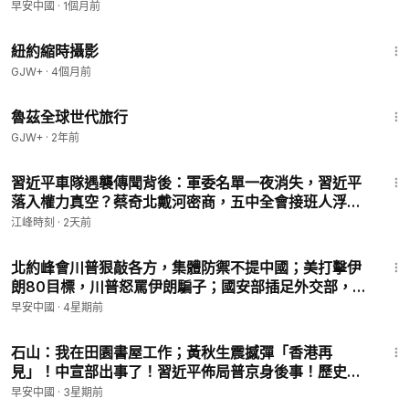
不能說！鄭毓煌16年心血一鍵歸零； #早安中國
早安中國
·
1個月前
📪📩 聯絡郵箱：
goodmorningchina2025@gmail.com
07.07.2026
16:44
🎧在美中貿易與科技戰升溫之際，我們創辦《早安中國》，希望
紐約縮時攝影
為全球華人，特別是中國大陸的城市居民與知識分子，提供一個
GJW+
·
4個月前
真實、深入、具全球視角的新聞平台。
1:10:28
魯茲全球世代旅行
GJW+
·
2年前
25:11
習近平車隊遇襲傳聞背後：軍委名單一夜消失，習近平
落入權力真空？蔡奇北戴河密商，五中全會接班人浮
現？【江峰視界20260804第453期】
江峰時刻
·
2天前
1:55:40
北約峰會川普狠敲各方，集體防禦不提中國；美打擊伊
朗80目標，川普怒罵伊朗騙子；國安部插足外交部，要
整肅？#早安中國 07.08.2026
早安中國
·
4星期前
1:42:09
石山：我在田園書屋工作；黃秋生震撼彈「香港再
見」！中宣部出事了！習近平佈局普京身後事！歷史的
今天：台灣正式解除黨禁、報禁！#早安中國
早安中國
·
3星期前