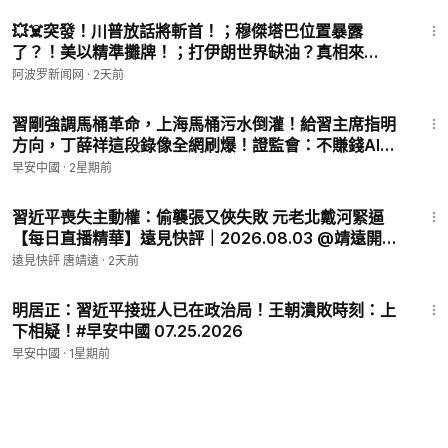
07.15.2026
11:06
💥☠️突發！川普放話將斬首！；穆傑塔巴位置暴露
了？！美以精準攤牌！；打伊朗世界缺油？真相來
了！；油價暴跌後 川普怒斥美國石油巨頭拒降價：賺太
阿波罗新闻网
·
2天前
多，立刻降價！【#熱點直擊 C】
1:43:58
習剛強調馬桶革命，上海馬桶污水倒灌！給習主席指明
方向，丁薛祥這段錄像全網刷爆！證監會：不賺錢AI也
要上市！中國三大保險聯手護盤，股民不買帳？菲律賓
早安中國
·
2星期前
公開侮辱習；#早安中國 07.20.2026
36:36
習近平喪失主動權：偷襲張又俠失敗 元老北戴河緊逼
【每日直播精華】遠見快評｜2026.08.03 @靖遠開講
#北戴河 #習近平
遠見快評 唐靖遠
·
2天前
1:07:36
明居正：習近平接班人已在政治局！王朝潰敗時刻：上
下相疑！#早安中國 07.25.2026
早安中國
·
1星期前