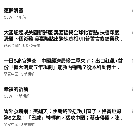
【跳降落伞】，詐騙太子集團「大哥」被遣送美國！#
53:28
城市都是文化。
早安中國 07.31.2026
逐夢滑雪
☕在陽光與咖啡香中，體驗真正的歐洲浪漫。
GJW+
·
1年前
✨希望之旅10人以下精品小團，北歐、中歐、西歐、經典義大利
四條線路，3月開團。
19:24
🔎詳情：
https://www.xiwangzhilv.com/
大國崛起成美國新夢魘 吳嘉隆揭全球化盲點/扶植印度
恐釀下個災難 吳嘉隆點出驚悚真相/川普誓言終結舊秩
📞1-855-955-5227
序 權貴洗錢海外全曝光/美中冷戰全面展開 台灣成對抗
📧
travel@soundofhope.org
筱君台灣PLUS
·
2天前
極權好夥伴｜20260804｜
1:18:11
🛡️每月籌2000美元，就能產生 100 條翻牆鏈接，就能為上萬的
一日8高官遭查！中國經濟最慘二季來了；出口狂飆+首
中國人提供全天候自由連接。捐款多少不限，您的支持將把光明
份「擴大消費五年規劃」能救內需嗎？從本科到博士中
與真相送進中國。捐款鏈接在此👇感謝幫助🙏～
國找工作難上加難！#早安中國 07.16.2026
早安中國
·
3星期前
💌捐款連結：
https://donorbox.org/gmcfanqiang-912-x
40:07
🙏 無論金額多少，都是在改變中國的路上邁出的一步！支持自
幸福的祈禱
由，就從這裡開始！☀️
GJW+
·
1星期前
🏬早安中國個人網站：
https://good-morning-china-shop.fourt
1:45:09
hwall.com
習外號堵網，笑翻天；伊朗終於惹毛川普了，格雷厄姆
猝S之謎；「巴威」神轉向，猛攻中國；蔡奇得寵，陳
💥三退網站
https://tuidang.epochtimes.com/
希危在旦夕？#早安中國 07.13.2026
早安中國
·
3星期前
👉200元專屬翻牆連結：
https://is.gd/CjBbV8
1:20:56