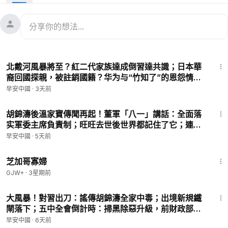
💸 輸入優惠碼【china】第一個月85 折
🔥 第二個月起約 8 折，更省錢又省心 💪
🎁 🎁 🎁 過年限時廠家回饋🎁 🎁 🎁
從【美東時間】大年初二2月18日，就是今天開始，到元宵節3月
3日半夜12點，所有訂閱紅海參的觀眾朋友都講獲得額外的紅海
1:44:08
參贈送：訂閱60支入的贈送10支，訂閱30支入的的贈送5支。已
北戴河風暴將至？紅二代家族達成倒習達共識；日本華
經訂閱的朋友請放心，您也有份～ 贈送的紅海參會在第二個月送
裔回國探親，被註銷國籍？华为与“竹知了”的恩怨情
貨的時候一併寄出。名額有限，先訂先得～
仇；【溫家寶家被嚴查】誰是幕後黑手？#早安中國
早安中國
·
3天前
👉蔘皇系列
https://lanmeiyoupin.us/collections/blackginsen
08.03.2026
g?ref=china
1:17:44
🔥Dermaroller面膜4盒送送Volique晨光修護防曬霜
胡錦濤後溫家寶傳聞再起！董軍「八一」講話：全面落
实軍委主席負責制；旺旺去世後世界都記住了它；連雲
👉
https://lanmeiyoupin.us/products/dermaroller-mask4-bf1?r
港母女事件上熱搜；出境新規為何禁評？#早安中國
ef=china
早安中國
·
5天前
08.1.2026
🎁優惠碼：【china】，結帳時專享15%優惠！
1:02:12
💥紅海參修復凝膠已開通 香港🇭🇰、台灣🇹🇼 地區發貨！
芝加哥寡婦
購物相關疑問請諮詢：
GJW+
·
3星期前
📪藍莓優品郵箱：
lanmeiyoupin@blueberrycs.net
1:35:52
☎️藍莓優品客服電話：+1 (800)-880-5697（美東時間 週一至週
大風暴！對習出刀：謠傳胡錦濤全家中毒；出境新規鐵
五9AM-6PM)
閘落下；五中全會倒計時：掃黑除惡升級，前財政部長
樓繼偉被抓，國家電網辛保安被查，公安部十局局長
早安中國
·
6天前
🌍從巴黎、布拉格到威尼斯與古羅馬，每一步都是風景，每一座