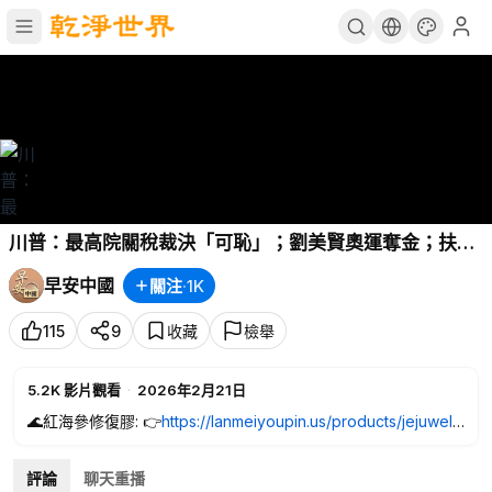
川普：最高院關稅裁決「可恥」；劉美賢奧運奪金；扶老
人行善，兩少女遭索賠22萬；川普要公布外星人檔案；
#
早安中國
關注
·
1K
早安中國
02.20.2026
115
9
收藏
檢舉
5.2K
影片觀看
·
2026年2月21日
🌊紅海參修復膠: 👉
https://lanmeiyoupin.us/products/jejuwelli
ngredseacucumber?ref=china
📌 紅海參修復膠訂閱制👇🚚 優先發貨不怕缺貨
評論
聊天重播