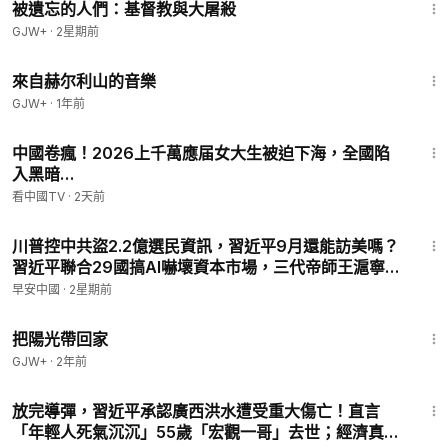
被遺忘的人們：基督教與大屠殺
🔥📢訂閱 《早安中國》👉
https://www.youtube.com/channel/
GJW+
·
2星期前
UCmmJ4nKkiVTbjS4CWwbp0rw?sub_confirmation=1
43:56
來自赫尔利山的音樂
🏠早安中國個人網站：
https://good-morning-china-shop.fourt
GJW+
·
1年前
hwall.com
11:32
中國卷瘋！2026上千萬應届女大生被迫下海，全國陷
👉神盾VPN：
https://shendunvpn.net/
入黑暗…
購買兩年套餐享受65折優惠，使用早安中國優惠碼：GMC
看中國TV
·
2天前
再享10%折扣！
1:44:48
川普控中共盜2.2億選民資訊，習近平9月還能訪美嗎？
📚《一九八四》音頻---中文版有聲讀物
習近平聯合29國搞AI嚇壞資本市場，三代帝師王滬寧遭
👉
https://good-morning-china-shop.fourthwall.com/product
金正恩羞辱！#早安中國 07.17.2026
早安中國
·
2星期前
s/1984mp3
54:09
把陽光帶回家
📚《動物農莊》中文版有聲讀物👇
👉
https://good-morning-china-shop.fourthwall.com/product
GJW+
·
2年前
s/slug-tsipfvsi
1:53:44
放完導彈，習近平承認廣西洪水遭受重大傷亡！直言
💝 支持《早安中國》，讓真相不被埋沒！
「年輕人死氣沉沉」55歲「宏觀一哥」去世；經濟真相
👉 捐款連結：
https://donorbox.org/goodmorningchina