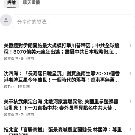
評論
聊天重播
12:26
美接G20輪值國 川普不邀南非明年峰會
14:19
中國紀錄片導演杜斌被批捕 律師被威脅
#宏福苑大火
#香港新聞
#香港大火真相
34:59
㊙️爆料郵箱 ►
sohtv99@gmail.com
美暫緩對伊朗實施最大規模打擊川普釋因；中共全球追
🌻🎈透過Patreon（
https://www.patreon.com/SoundofHopeN
稅！8070億美元瘋狂出逃；震懾中共日本戰略徹底變
ews）支持我們，您的支持將是我們創作出好作品的動力。您也
了！遠程反艦飛彈正式亮劍；丹麥19歲公主服兵役獨自
聚焦香港
·
6小時前
可以隨時取消訂閱。
駕車報到【時事熱評】
🚗捐車網址 ►
https://donatecarsoh.org
☎️捐車熱線：855-
25:56
578-0088
沈四海：「長河落日曉星沉」謝賢施南生等20-30個香
港老牌巨星今年離世！一個時代的落幕！香港再無舊日
🤝廣告合作洽談 ►
soh-tv@soundofhope.org
的光彩【珍TALK】2026.07.27 #珍TALK #梁珍 #謝賢
💟捐助我們 ►
https://donorbox.org/soh-tv-2
珍Talk
·
1星期前
#施南生 #香港電影
32:17
美軍核武鎖定台海 北戴河家宴爆異常; 美國重拳整頓器
官亂象！下一刀直指中共; 泰外長罕見點名中共大使 鄭
麗文賑災遭小粉紅圍剿【今日新聞】
聚焦香港
·
7小時前
2:01
指北宜「盲腸高鐵」 張景森喊選宜蘭縣長 林國漳：尊重