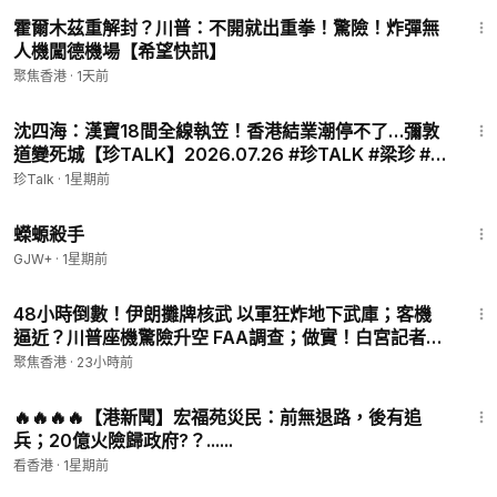
18:47
霍爾木茲重解封？川普：不開就出重拳！驚險！炸彈無
人機闖德機場【希望快訊】
聚焦香港
·
1天前
36:00
沈四海：漢寶18間全線執笠！香港結業潮停不了…彌敦
道變死城【珍TALK】2026.07.26 #珍TALK #梁珍 #漢
寶 #香港結業潮
珍Talk
·
1星期前
1:19:18
蠑螈殺手
GJW+
·
1星期前
22:22
48小時倒數！伊朗攤牌核武 以軍狂炸地下武庫；客機
逼近？川普座機驚險升空 FAA調查；做實！白宮記者揭
黑幕 習砸巨資攻陷 美媒成中宣部【今日看點】
聚焦香港
·
23小時前
31:33
🔥🔥🔥🔥【港新聞】宏福苑災民：前無退路，後有追
兵；20億火險歸政府?？......
看香港
·
1星期前
1:44:02