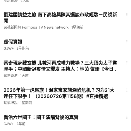
聚焦香港
·
3天前
1:30
劉建國請益之旅 南下高雄與陳其邁談市政經驗－民視新
聞
民視新聞網 Formosa TV News network
·
1星期前
2:39:28
虛假資訊
GJW+
·
2星期前
20:35
蔡奇現身藏玄機 北戴河再成權力戰場？三大頂尖太子黨
聯手；中國新冠疫情又爆发 主持人：林茵 紫珊【今日點
睇】
聚焦香港
·
1天前
23:24
2026年第一虎祭旗！温家宝家族深陷危机？习为21大
连任下狠手！ （20260726第1158期）#直播精選
蔡慎坤說
·
1星期前
1:05:09
喬治六世國王：國王演講背後的真實
GJW+
·
2年前