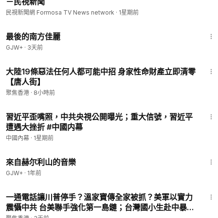
－民視新聞
民視新聞網 Formosa TV News network
·
1星期前
1:38:29
最後的南方佳麗
GJW+
·
3天前
14:44
大陸19條惡法任何人都可能中招 身家性命財產立即清零
【唐人街】
聚焦香港
·
8小時前
12:25
習近平歪嘴照，中共央視公開曝光；重大信號，習近平
遭遇大挫折 #中國内幕
中國內幕
·
1星期前
43:56
來自赫尔利山的音樂
GJW+
·
1年前
33:47
一通電話讓川普停手？溫家寶傳全家被抓？美軍以實力
震懾中共 台美聯手強化第一島鏈；台灣國小生赴中暴增
27倍 中共國師狂言比香港好管【今日新聞】