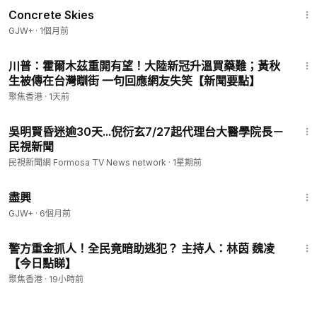
Concrete Skies
GJW+
·
1個月前
19:30
川普：霍爾木茲重開有望！大陸新冠升溫買藥難；黃秋
生被傳在台灣瞓街 一句回應網友失笑【新聞要點】
聚焦香港
·
1天前
1:04
吳明賢昏迷逾30天...倪衍玄7/27起代理台大醫學院長－
民視新聞
民視新聞網 Formosa TV News network
·
1星期前
1:01:24
盡興
GJW+
·
6個月前
23:11
警方重金抓人！全民竟暗助逃犯？ 主持人：林茵 魏凌
【今日點睇】
聚焦香港
·
19小時前