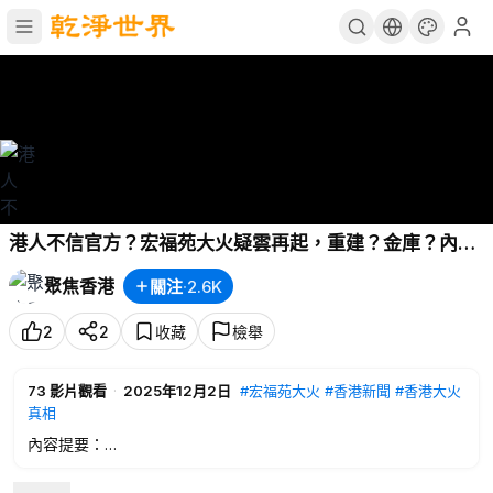
港人不信官方？宏福苑大火疑雲再起，重建？金庫？內
鬥？宏福苑大火疑雲 ！【希望快訊】
聚焦香港
關注
·
2.6K
2
2
收藏
檢舉
73
影片觀看
·
2025年12月2日
#宏福苑大火
#香港新聞
#香港大火
真相
內容提要：
0:38
香港大火是否人為縱火？民間三大說法 港府能否服眾
9:40
黑海再爆衝突 俄油輪連3天遭襲