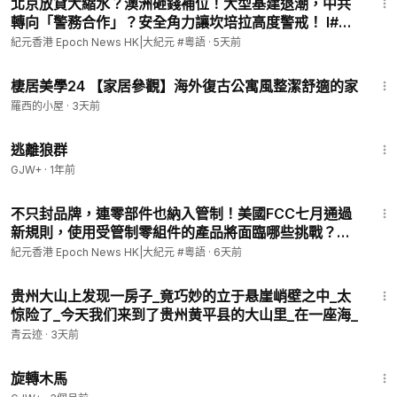
北京放貸大縮水？澳洲砸錢補位！大型基建退潮，中共
轉向「警務合作」？安全角力讓坎培拉高度警戒！ l#紀
元香港 粵語
紀元香港 Epoch News HK|大紀元 #粵語
·
5天前
18:34
棲居美學24 【家居參觀】海外復古公寓風整潔舒適的家
羅西的小屋
·
3天前
2:12:23
逃離狼群
GJW+
·
1年前
8:07
不只封品牌，連零部件也納入管制！美國FCC七月通過
新規則，使用受管制零組件的產品將面臨哪些挑戰？這
波科技供應鏈變局，又會影響哪些企業？l#紀元香港 粵
紀元香港 Epoch News HK|大紀元 #粵語
·
6天前
語
22:53
贵州大山上发现一房子_竟巧妙的立于悬崖峭壁之中_太
惊险了_今天我们来到了贵州黄平县的大山里_在一座海_
青云迹
·
3天前
1:53:33
旋轉木馬