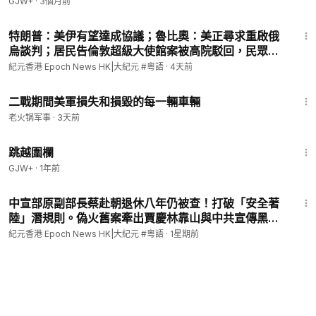
GJW+
·
3個月前
13:34
特朗普：美伊有望達成協議；魯比奧：美正尋求重啟俄
烏談判；居民告倫敦超級大使館案被高院駁回，民眾擬
眾籌20萬英鎊上訴；Google AI製圖可偽造衛星圖像，
紀元香港 Epoch News HK|大紀元 #粵語
·
4天前
上線一天後被撤回 l #紀元香港 粵語
34:09
二戰期間美軍損失和損毀的每一輛車輛
老火锅军事
·
3天前
1:36:23
跳越圍欄
GJW+
·
1年前
10:56
中宣部原副部長蔡赴朝退休八年仍被查！打破「安全著
陸」潛規則。偽火舊案牽出賈慶林靠山與中共宣傳黑幕
l#紀元香港 粵語
紀元香港 Epoch News HK|大紀元 #粵語
·
1星期前