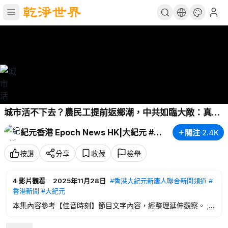
城市活不下去？農民工提前返鄉潮，中共如臨大敵：真正
最怕的事要來了？銀行五年存單消失、房市崩壓…今年冬
紀元香港 Epoch News HK|大紀元 #粵語
關注
·
2.4K
天會發生甚麼？|
#紀元香港
#EpochNewsHK
#農民工返
鄉
#中共監控
#經濟危機
按讚
分享
收藏
檢舉
4
影片觀看
·
2025年11月28日
#香港大紀元新唐人聯合新聞頻道
#
香港新聞
#大紀元
本集內容參考【佳音時刻】節目文字內容，經整理延伸觀察。 ;
粵語版內容與香港大紀元 Patreon同步，感謝支持持續創作。