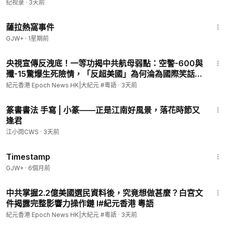
纪视录
·
3天前
1:51:14
為了更好地跟進，如遇到技術問題，請不要在影片留言區留言，
薩拉熱窩事件
直接聯繫：
GJW+
·
1星期前
電話 / WhatsApp: 37091185 星期⼀⾄⽇及公眾假期
10:00
⾄
19:00
（香港時間）
8:36
電郵:
info@epochhk.com
央視宣傳反洩底！一等功揭中共航母弱點：空警-600與
殲-15驚爆生死險情，「反超美國」為何淪為國際笑話？
l #新視角聽新聞 #紀元香港
追蹤我們：
紀元香港 Epoch News HK|大紀元 #粵語
·
3天前
紀元香港 📺YouTube：
https://tinyurl.com/mxjekcpk
1:59
篆書書法 手寫 | 小篆——正是江南好風景，落花時節又
📲手機App：
逢君
Android:
https://tinyurl.com/3k2rme6z
江小雨CWS
·
3天前
iOS:
https://goo.gl/VRn6xk
2:05:25
Timestamp
香港網：
https://hk.epochtimes.com
GJW+
·
6個月前
全球網：
http://www.epochtimes.com/b5
8:33
中共掌握2.2億美國選民資料後，究竟想做甚麼？白宮文
#香港新聞
#大紀元
#香港大紀元
#大紀元新聞
件揭露完整影響力操作鏈 l#紀元香港 粵語
紀元香港 Epoch News HK|大紀元 #粵語
·
3天前