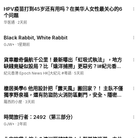
2:44
HPV疫苗打到45岁还有用吗？在美华人女性最关心的6
个问题
华医通
·
2天前
2:19:16
Black Rabbit, White Rabbit
GJW+
·
1星期前
10:00
貨車離奇偏航千公里！最新曝出「虹吸式執法」，地方
缺錢竟疑似設局？比「遠洋捕撈」更惡劣？l#紀元香港
粵語
紀元香港 Epoch News HK|大紀元 #粵語
·
5天前
9:06
棲居美學6 他用設計把「露天風」搬回家？！ 主臥不僅
獨享野泉福，還有防盜防火消防區劃門，安全、隱密竟
「一門搞定」！
羅西的小屋
·
3天前
45:09
時間旅行者：2492（第三部分）
GJW+
·
2年前
8:28