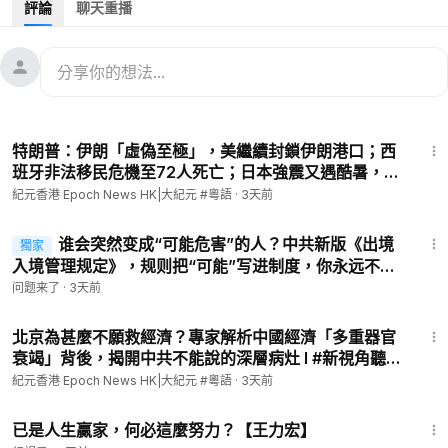
評論
聊天重播
香港大紀元創辦24周年【時代變，信念從未變。】
💪🏻支持我們，您可以：1️⃣刊登祝賀廣告 📞 熱線：2770 5566
2️⃣成為網站會員🔗
https://hk.epochtimes.com/subscribe
發佈日期：2025年11月28日
14:29
責任編輯：annie hsu
特朗普：伊朗「虛偽至極」，美繼續封鎖伊朗港口；西
班牙非法移民危機至72人死亡；日本強震又遇酷暑，高
#香港大紀元新唐人聯合新聞頻道
市早苗視察災區；中共監視外國人，監控系統被發現l#
紀元香港 Epoch News HK|大紀元 #粵語
·
3天前
------------------
紀元香港 粵語
【不忘初衷 延續真相】
4:00
實體報已恢復逢星期五出版！
谁会突然变成“可能危害”的人？中共新版《出境
獨家
📍 親臨書報攤🗞️購買實體報
入境管理规定》，规则把“可能”写进制度，你永远不知
道，“可能”会不会轮到自己。《问题来了》20260803
https://www.epochtimeshk.org/stores
问题来了
·
3天前
💎成為會員 📧訂閱電子報
9:19
https://hk.epochtimes.com/subscribe
北京為甚麼不願救經濟？專家解析中國經濟「多重器官
---------
衰竭」背後，揭開中共不能說的深層病灶 l #新視角聽新
✅直接贊助大紀元：
聞 #紀元香港
紀元香港 Epoch News HK|大紀元 #粵語
·
3天前
https://www.epochtimeshk.org/sponsors
6:46
✅ 請訂閱我們的Patreon：
https://www.patreon.com/epochtim
已是人生贏家，何必這麼努力？【王力宏】
eshk