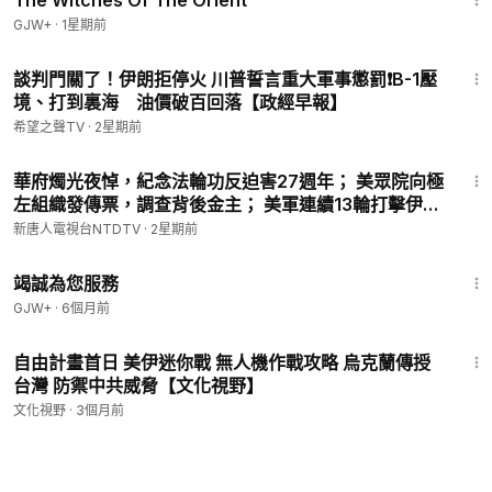
The Witches Of The Orient
GJW+
·
1星期前
21:08
談判門關了！伊朗拒停火 川普誓言重大軍事懲罰❗️B-1壓
境、打到裏海 油價破百回落【政經早報】
希望之聲TV
·
2星期前
29:11
華府燭光夜悼，紀念法輪功反迫害27週年； 美眾院向極
左組織發傳票，調查背後金主； 美軍連續13輪打擊伊
朗，僵局如何打破？ 川普幽默問大谷山本誰最好？笑翻
新唐人電視台NTDTV
·
2星期前
全場【午間環球直擊】2026-07-24
47:47
竭誠為您服務
GJW+
·
6個月前
12:23
自由計畫首日 美伊迷你戰 無人機作戰攻略 烏克蘭傳授
台灣 防禦中共威脅【文化視野】
文化視野
·
3個月前