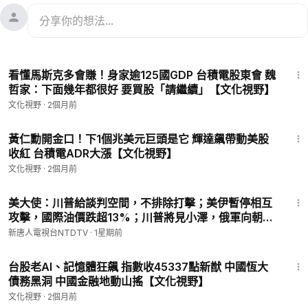
9:00
看懂馬斯克多會賺！身家逾125國GDP 台積電股東會 魏
哲家：下面幾年都很好 要買股「請繼續」【文化視野】
文化視野
·
2個月前
10:52
黃仁勳開金口！下1個兆美元巨頭是它 輝達飆帶動美股
收紅 台積電ADR大漲【文化視野】
文化視野
·
2個月前
27:05
美大使：川普給談判空間，不排除打擊；美伊暫停相互
攻擊，國際油價跌超13%；川普將見小澤，俄軍向朝鮮
求增兵3萬；太子集團頭目被批捕，新增2項罪名【早間
新唐人電視台NTDTV
·
1星期前
環球直擊】2026-07-27
14:55
台股老AI、記憶體狂飆 指數收45337點新猷 中國恆大
債務黑洞 中國金融地動山搖【文化視野】
文化視野
·
2個月前