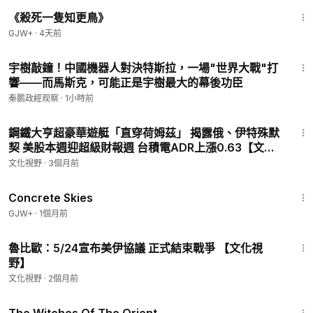
2:09:28
《殺死一隻知更鳥》
GJW+
·
4天前
15:50
宇樹敲鐘！中國機器人對決特斯拉，一場"世界大戰"打
響——而馬斯克，可能正是宇樹最大的幕後功臣
秦鹏政經观察
·
1小時前
13:28
鋼鐵大亨超豪華遊艇「直穿荷姆茲」 揭露俄、伊特殊默
契 美股本週迎超級財報週 台積電ADR上漲0.63【文化
視野】
文化視野
·
3個月前
1:44:02
Concrete Skies
GJW+
·
1個月前
11:22
魯比歐：5/24宣布美伊協議 正式結束戰爭 【文化視
野】
文化視野
·
2個月前
1:39:56