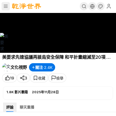
美要求先達協議再談烏安全保障 和平計畫縮減至20項 感
恩節前連4紅！道瓊升314點 台積電ADR漲近2％【新聞視
文化視野
關注
·
2.4K
野】【文化視野】
19
3
收藏
檢舉
1.8K
影片觀看
·
2025年11月28日
評論
聊天重播