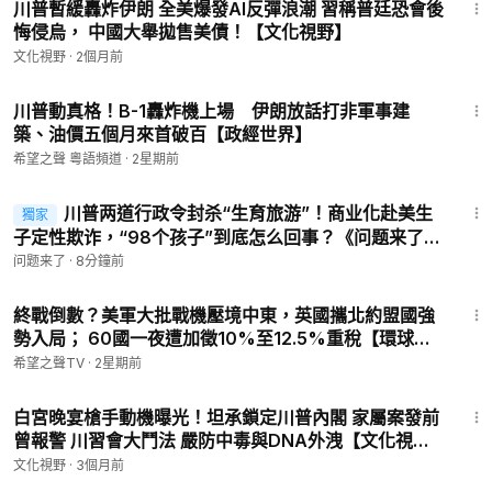
川普暫緩轟炸伊朗 全美爆發AI反彈浪潮 習稱普廷恐會後
悔侵烏， 中國大舉拋售美債！【文化視野】
文化視野
·
2個月前
14:11
川普動真格！B-1轟炸機上場 伊朗放話打非軍事建
築、油價五個月來首破百【政經世界】
希望之聲 粵語頻道
·
2星期前
3:08
川普两道行政令封杀“生育旅游”！商业化赴美生
獨家
子定性欺诈，“98个孩子”到底怎么回事？《问题来了》
20260807
问题来了
·
8分鐘前
27:46
終戰倒數？美軍大批戰機壓境中東，英國攜北約盟國強
勢入局； 60國一夜遭加徵10%至12.5%重稅【環球看
點】
希望之聲TV
·
2星期前
12:19
白宮晚宴槍手動機曝光！坦承鎖定川普內閣 家屬案發前
曾報警 川習會大鬥法 嚴防中毒與DNA外洩【文化視
野】
文化視野
·
3個月前