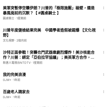
37:38
美軍突暫停空襲伊朗？川普的「極限施壓」碰壁，還是
暴風雨前的沉默？【 #圓桌騎士 】
圓桌騎士
·
1星期前
12:21
川普年度健檢結果完美 中國學者造假被踢爆 【文化視
野】
文化視野
·
2個月前
26:16
沙特正面參戰！突襲也門武器庫劇烈爆炸！美沙核能合
作？川普：綁定「亞伯拉罕協議」；美英軍方合作，護
航海峽現雛形！唱反調？長春：「經濟困難前所未
新唐人電視台NTDTV
·
1星期前
有」；中共31省地方財政全赤字！｜#新唐人
1:31:17
我的完美浪漫
GJW+
·
1年前
1:54:38
百歲老人蹺家去
GJW+
·
1年前
13:20