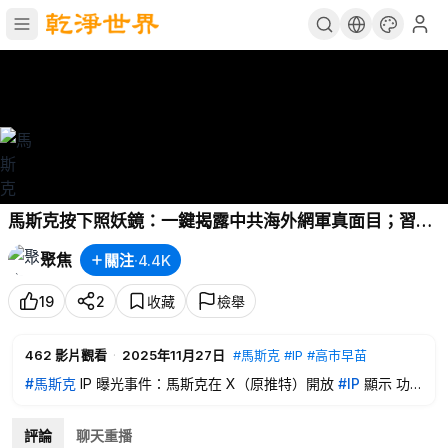
馬斯克按下照妖鏡：一鍵揭露中共海外網軍真面目；習近
平親自按下『加速鍵』：台灣問題國際化 主播：米蘭、寶
聚焦
關注
·
4.4K
博【趣談天下事】
19
2
收藏
檢舉
462
影片觀看
·
2025年11月27日
#馬斯克
#IP
#高市早苗
#馬斯克
IP 曝光事件：馬斯克在 X（原推特）開放
#IP
顯示 功
能，一大批中共海外水軍的馬甲帳號被曝光。這些帳號偽裝成外
國網民，操作有組織、有劇本，直接影響國際輿論和台灣議題討
評論
聊天重播