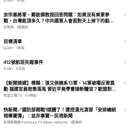
GJW+
·
1年前
22:48
余宗基將軍、鄭欽模教授回答問題：如果沒有美軍參
戰，台灣能頂多久？中共國軍人會面對天上掉下的餡餅
【直播話題選粹】｜早安中國｜大時局
大時局
·
1星期前
@GoodMorning-China
1:40:14
目標清單
GJW+
·
1年前
1:12:46
412號航班失蹤事件
GJW+
·
5天前
14:57
【新聞速遞】標題：張又俠嫡系13軍、14軍被曝反習異
動 福建官員密集落馬 習近平竟學曹操斬糧官？歐盟對中
祭硬手：穿透制裁中共供應鏈！【新聞速遞】
希望之聲TV
·
1小時前
1:13
快新聞／國防部開戰1媒體了！遭控漢光演習「安排總統
視導實彈」：並非事實－民視新聞
民視新聞網 Formosa TV News network
·
1星期前