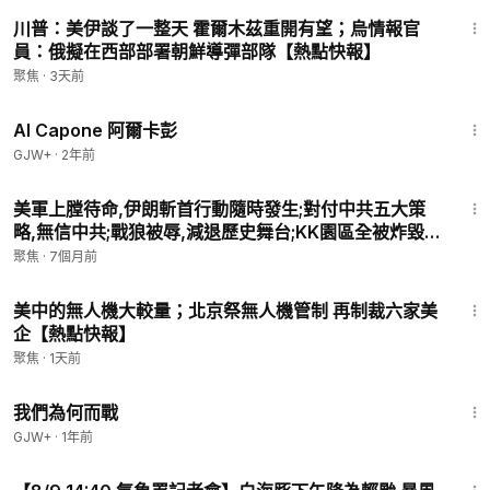
13:36
川普：美伊談了一整天 霍爾木茲重開有望；烏情報官
員：俄擬在西部部署朝鮮導彈部隊【熱點快報】
聚焦
·
3天前
40:45
Al Capone 阿爾卡彭
GJW+
·
2年前
16:02
美軍上膛待命,伊朗斬首行動隨時發生;對付中共五大策
略,無信中共;戰狼被辱,減退歷史舞台;KK園區全被炸毀,
習近平姐姐馬仔被保;大陸4醫院連珍癌症,實習生捅破真
聚焦
·
7個月前
相.【今日綜述-3pm】
22:37
美中的無人機大較量；北京祭無人機管制 再制裁六家美
企【熱點快報】
聚焦
·
1天前
52:05
我們為何而戰
GJW+
·
1年前
7:30