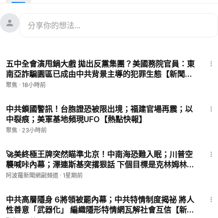
論；習近平三角熱線事件：習主動打給川普，試圖壓制日本首相
#高市早苗
，結果反而推動台灣問題國際化。美國不配合，中國
外交資產被逆轉，台灣在國際曝光度增加，多國可能跟進，日本
在台海議題上更強硬。
19:16
內容提要：
五中全會演甩鍋大戲 拋出反黨集團？美國務院官員：東
00:16
馬斯克公布IP 中共網軍被曝光
南亞詐騙園區已成由中共背景主導的犯罪生態【新聞深
06:14
習親手破功 推動台灣問題國際化 戰略資產逆轉
讀】
聚焦
·
18小時前
💟捐助我們 ►
https://donorbox.org/soh-tv
15:49
🌻🎈尊敬的觀眾朋友，請留下您的電子郵件，以便有需要之時我
中共鎖國警訊！台胞證恐被限出境；福建官場再震；以
中裂痕；美軍基地頻現UFO【熱點快報】
們於聯繫您：
https://landing.mailerlite.com/webforms/landing/
l1l7p9
聚焦
·
23小時前
🚗捐車網址 ►
https://donatecarsoh.org
☎️捐車熱線：855-
14:23
578-0088
🚀美終極王牌突然瞄準北京！中南海恐難入眠；川普空
🤝廣告合作洽談 ►
SOHTV2022@gmail.com
襲喊咔內幕；澤連斯基突撂狠話 下個目標是克林姆林
㊙️ 爆料郵箱 ►
sohtv99@gmail.com
宮? 美媒曝伊朗變局:數千美特種部隊將執行極危險任
阿波羅新聞網副頻道
·
1星期前
🍀自動翻牆APP ►
https://x.co/ohope
務；烏軍打崩俄機械化部隊【Z】
16:36
訂閱電子報👉
https://landofhope.tv/%E9%AB%98%E6%B
中共高層隱身 6將領被罷內幕；中共特情制度揭祕 將人
D%94-email
性善意「武器化」 編織隱形特情網瓦解社會互信【新聞