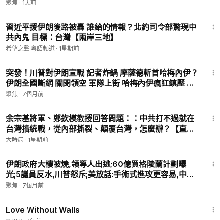
深讀】
聚焦
·
1天前
希望之聲旗下的「財經TV」為您帶來全球最新最快、最真實的市
19:56
場資訊以及經濟熱點議題，幫助您快速了解市場變化及投資動
習近平援伊朗後路被轟 誰給的情報？北約司令部驚現中
向。
共內鬼 目標：台灣【兩岸三地】
希望之聲 粵語頻道
·
1星期前
❗️聲明：本頻道節目的所有資訊內容不構成投資建議。
29:25
突發！川普對伊朗宣戰 記者炸鍋 摩薩德斬首哈梅內伊？
干净 ►
https://www.ganjingworld.com/s/XYXbq4nWmb
伊朗全國斷網 關閉領空 軍隊上街 哈梅內伊瘋狂鎮壓 ；
推特 ►
https://twitter.com/CAIJING_TV
美總統「末日飛機」罕見現身 戰爭級信號出現【今日綜
臉書 ►
https://www.facebook.com/CaijingTV
聚焦
·
7個月前
述】
15:54
余宗基將軍、鄭欽模教授回答問題：：中共打不過就在
台灣搞統戰，從內部撕裂、顛覆台灣，怎麼辦？【直播
話題選粹】｜早安中國｜大時局 @GoodMorning-
大時局
·
1星期前
China
15:16
伊朗政府大樓被燒,領導人出逃;60億買格陵蘭計劃曝
光;5議員反水,川普怒斥;美放話:手術式進攻更容易,中南
海隱匿;習近平愛挪威的森林,真相驚悚.【今日綜
聚焦
·
7個月前
述-9pm】
1:52:04
Love Without Walls