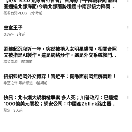
【8/9 14:40 氣象署記者會】白海豚下午降為輕颱 暴風
圈通過北部海面/今晚北部雨勢趨緩 中南部接力降雨 海
警最快明晨解除
筱君台灣PLUS
·
2小時前
1:28:27
皇室王子
GJW+
·
2年前
10:23
劉建超沉寂近一年，突然被捲入女明星緋聞，相關合照
又被指是AI製作。這是網絡炒作，還是外交系統權鬥中
的精準放料？|【#精英論壇】 #劉建超 #娛樂圈 #中共 #
精英論壇
·
1星期前
外交
22:40
招招狠絕嘅外交博弈！習近平：擺喺面前嘅無解兩難！
希望之聲 粵語頻道
·
1星期前
13:55
快訊：北卡爆大規模槍擊案 多人死；川普政府：已退還
1000億美元關稅；網安公司：中國產Zbtlink路由器存
後門【熱點快報】
聚焦
·
3天前