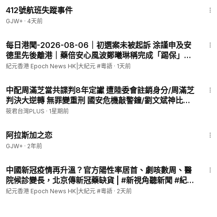
412號航班失蹤事件
GJW+
·
4天前
10:18
每日港聞-2026-08-06｜初選案未被起訴 涂謹申及安
德里先後離港｜藥倍安心風波鄭曦琳稱完成「踢保」無
條件釋放｜大學生職位空缺3年減六成 青協半年接獲逾
紀元香港 Epoch News HK|大紀元 #粵語
·
1天前
660宗求助｜5歲男童虐死案母親判囚22年｜ #紀時
37:27
#Timeloghk
中配周滿芝當共諜判8年定讞 遭陸委會註銷身分/周滿芝
判決大逆轉 無罪變重刑 國安危機敲警鐘/劉文斌神比喻
統戰如酵母 悄悄發酵最致命/敵對勢力狂鑽國安漏洞 劉
筱君台灣PLUS
·
1星期前
文斌:國安防護不能只靠單法/
1:35:30
阿拉斯加之恋
GJW+
·
2年前
11:00
中國新冠疫情再升溫？官方陽性率居首、劇咳數周、醫
院候診變長，北京傳新冠藥缺貨 | #新視角聽新聞 #紀元
香港
紀元香港 Epoch News HK|大紀元 #粵語
·
2天前