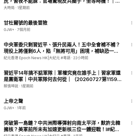
虎，習夜不能寐：官場驚現反共圈子，坐等時機！｜紅
eshk
朝變局｜大時局
大時局
·
1星期前
1:21:08
為了更好地跟進，如遇到技術問題，請不要在影片留言區留言，
甘杜爾號的最後冒險
直接聯繫：
GJW+
·
7個月前
電話 / WhatsApp: 37091185 星期⼀⾄⽇及公眾假期
10:00
⾄
19:00
（香港時間）
8:55
中央軍委只剩習近平、張升民兩人！五中全會補不補？
電郵:
info@epochhk.com
現役上將僅剩6人，陷「無將可用」困境，補缺恐一路
拖到2027！l #新視角聽新聞 #紀元香港
追蹤我們：
紀元香港 Epoch News HK|大紀元 #粵語
·
22小時前
紀元香港 📺YouTube：
https://tinyurl.com/mxjekcpk
59:46
習近平14年搞不掂軍隊｜軍權究竟在誰手上｜習家軍還
📲手機App：
是黨衛軍｜中共軍隊何去何從｜（20260727第1159
Android:
https://tinyurl.com/3k2rme6z
期）#熱門話題
蔡慎坤說
·
1星期前
iOS:
https://goo.gl/VRn6xk
1:31:48
上帝之聲
香港網：
https://hk.epochtimes.com
GJW+
·
1年前
全球網：
http://www.epochtimes.com/b5
10:49
突破第一島鏈？中共洲際導彈射向南太平洋，默許北韓
#香港新聞
#大紀元
#香港大紀元
#大紀元新聞
擁核？美軍前所未有加速更新核三位一體迎戰！l#紀元
香港 粵語