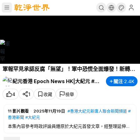
軍報罕見承認反腐「無望」！軍中恐慌全面爆發！新轉折
背後的黑手是誰？軍權鬥爭失控中？|
#紀元香港
紀元香港 Epoch News HK|大紀元 #粵語
關注
·
2.4K
#EpochNewsHK
#中共軍報
#軍中反腐
#習近平
#何衛東
#苗華
4
1
收藏
檢舉
11
影片觀看
·
2025年11月19日
#香港大紀元新唐人聯合新聞頻道
#
香港新聞
#大紀元
本集內容參考時政評論員鍾原於大紀元首發文章，經整理延伸觀
點。粵語版內容與香港⼤紀元 Patreon同步，感謝⽀持內容不間
斷的創作。