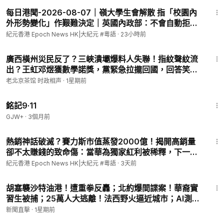
13:52
每日港聞-2026-08-07｜嶺大學生會解散 指「校園內
外形勢變化」作艱難決定｜英國內政部：不會自動拒絕
具「政治動機」定罪BNO簽證申請人｜Danny父母申人
紀元香港 Epoch News HK|大紀元 #粵語
·
23小時前
身保護令接回幼子｜宏福苑大火調查最終報告：未熄滅
19:04
「煙頭」極可能是慘劇元兇｜ #紀時 #Ti
廣西橫州災民反了？三峽潰壩爆料人失聯！指紋聲紋流
出？王虹邓煜獲數學諾獎，黨緊急拉攏回國，回答笑
噴！旺旺Kimi K3翻車！（老北京茶館/第1696
老北京茶馆 时政相声
·
1星期前
集/2026/07/25）
1:13:52
銘記9·11
GJW+
·
3個月前
8:54
熱銷神話破滅？賽力斯市值蒸發2000億！揭開高銷量
卻不太賺錢的致命傷：當華為獨家紅利被稀釋，下一個
受考驗的是誰？l#紀元香港 粵語
紀元香港 Epoch News HK|大紀元 #粵語
·
3天前
12:26
胡塞襲沙特油港！遭重拳反轟；北約爆間諜案！華裔實
習生被捕；25萬人大逃離！法西野火逼近城市；AI測心
跳辨忠誠？曝中共官場暗流|【#新聞直擊】
新聞直擊
·
1星期前
2026.07.25
1:12:46