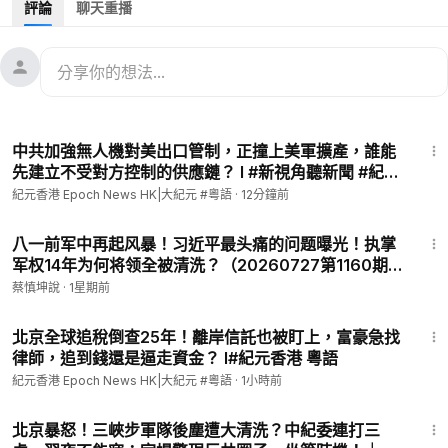
評論
聊天重播
香港大紀元創辦24周年【時代變，信念從未變。】
💪🏻支持我們，您可以：1️⃣刊登祝賀廣告 📞 熱線：2770 5566
2️⃣成為網站會員🔗
https://hk.epochtimes.com/subscribe
9:13
發佈日期：2025年11月19日
中共加強無人機對美出口管制，正撞上美軍擴產，誰能
責任編輯：annie hsu
先建立不受對方控制的供應鏈？ l #新視角聽新聞 #紀元
香港
紀元香港 Epoch News HK|大紀元 #粵語
·
12分鐘前
#香港大紀元新唐人聯合新聞頻道
------------------
33:50
【不忘初衷 延續真相】
八一前军中再起风暴！习近平最头痛的问题曝光！执掌
军权14年为何将领全被清洗？（20260727第1160期）
實體報已恢復逢星期五出版！
#直播精選
📍 親臨書報攤🗞️購買實體報
蔡慎坤說
·
1星期前
https://www.epochtimeshk.org/stores
9:17
💎成為會員 📧訂閱電子報
北京全球追稅倒查25年！離岸信託也被盯上，富豪急找
https://hk.epochtimes.com/subscribe
律師，追到錢還是逼走資金？ l#紀元香港 粵語
---------
紀元香港 Epoch News HK|大紀元 #粵語
·
1小時前
✅直接贊助大紀元：
21:42
https://www.epochtimeshk.org/sponsors
北京暴怒！三峽步軍隊後塵遭大清洗？中紀委連打三
✅ 請訂閱我們的Patreon：
https://www.patreon.com/epochtim