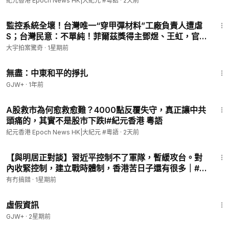
紀元香港 Epoch News HK|大紀元 #粵語
·
2天前
1:03:08
監控系統全壞！台灣唯一“穿甲彈材料”工廠負責人遭虐
S；台灣民意：不單純！菲爾茲獎得主鄧煜、王虹，官
媒熱捧，他們卻沒有感謝“祖國”，小粉紅翻車！到底發
大宇拍案驚奇
·
1星期前
生什麼｜大宇拍案驚奇 live！07.26.2026
1:02:15
無盡：中東和平的掙扎
GJW+
·
1年前
10:47
A股救市為何愈救愈難？4000點反覆失守，真正讓中共
頭痛的，其實不是股市下跌l#紀元香港 粵語
紀元香港 Epoch News HK|大紀元 #粵語
·
2天前
48:30
【與明居正對談】習近平控制不了軍隊，暫緩攻台。對
內收緊控制，建立戰時體制，香港苦日子還有很多｜#
明居正 #石山 #台海 #香港｜【#有冇搞錯】#粵語 #直
有冇搞錯
·
1星期前
播 #live
2:39:28
虛假資訊
GJW+
·
2星期前