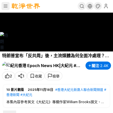
特朗普宣布「反共周」後，主流媒體為何全面冷處理？這
絕非巧合——被刻意忽視的民主警訊，正悄悄滲入美國文
紀元香港 Epoch News HK|大紀元 #粵語
關注
·
2.4K
化戰場。|
#紀元香港
#EpochNewsHK
#反共周
#特朗普
#大紀元
2
1
收藏
檢舉
10
影片觀看
·
2025年11月18日
#香港大紀元新唐人聯合新聞頻道
#
香港新聞
#大紀元
本集內容參考英文《大紀元》專欄作家William Brooks撰文、信
宇編譯，並延伸分析。 ; 粵語版內容與香港大紀元 Patreon同
步，感謝支持持續創作。