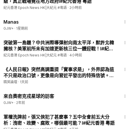
級，真正戰場竟在地方政府l#紀元香港 粵語
eshk
紀元香港 Epoch News HK|大紀元 #粵語
·
2小時前
1:46:45
為了更好地跟進，如遇到技術問題，請不要在影片留言區留言，
Manas
直接聯繫：
GJW+
·
1星期前
電話 / WhatsApp: 37091185 星期⼀⾄⽇及公眾假期
10:00
⾄
19:00
（香港時間）
10:49
電郵:
info@epochhk.com
突破第一島鏈？中共洲際導彈射向南太平洋，默許北韓
擁核？美軍前所未有加速更新核三位一體迎戰！l#紀元
香港 粵語
追蹤我們：
紀元香港 Epoch News HK|大紀元 #粵語
·
4小時前
紀元香港 📺YouTube：
https://tinyurl.com/mxjekcpk
12:54
《人民日報》突然高調重提「實事求是」，外界認為這
📲手機App：
不只是政治口號，更像是向習近平發出的特殊信號。背
Android:
https://tinyurl.com/3k2rme6z
後究竟發生了什麼？|【#精英論壇】 #習近平 #人民日
精英論壇
·
1天前
iOS:
https://goo.gl/VRn6xk
報
1:36:37
來自奧密克戎星球的訪客
香港網：
https://hk.epochtimes.com
GJW+
·
2年前
全球網：
http://www.epochtimes.com/b5
11:02
軍權洗牌前，張又俠犯了甚麼事？五中全會前五大分
#香港新聞
#大紀元
#香港大紀元
#大紀元新聞
析：洩密、政變、腐敗，哪個最可能？l#紀元香港 粵語