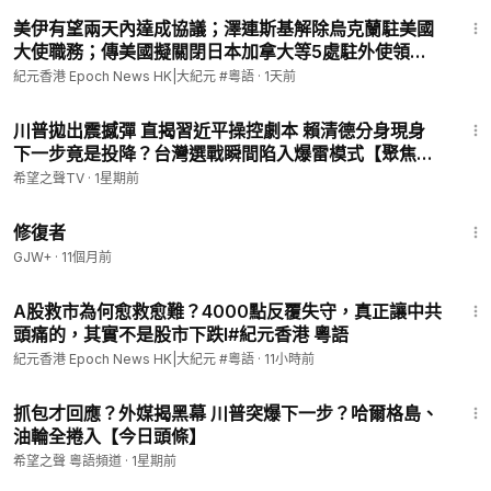
14:03
美伊有望兩天內達成協議；澤連斯基解除烏克蘭駐美國
大使職務；傳美國擬關閉日本加拿大等5處駐外使領
館；從尋找內心平靜到反迫害，一個波蘭女子的故事l#
紀元香港 Epoch News HK|大紀元 #粵語
·
1天前
紀元香港 粵語
14:50
川普拋出震撼彈 直揭習近平操控劇本 賴清德分身現身
下一步竟是投降？台灣選戰瞬間陷入爆雷模式【聚焦臺
灣】
希望之聲TV
·
1星期前
54:11
修復者
GJW+
·
11個月前
10:47
A股救市為何愈救愈難？4000點反覆失守，真正讓中共
頭痛的，其實不是股市下跌l#紀元香港 粵語
紀元香港 Epoch News HK|大紀元 #粵語
·
11小時前
15:43
抓包才回應？外媒揭黑幕 川普突爆下一步？哈爾格島、
油輪全捲入【今日頭條】
希望之聲 粵語頻道
·
1星期前
1:05:09