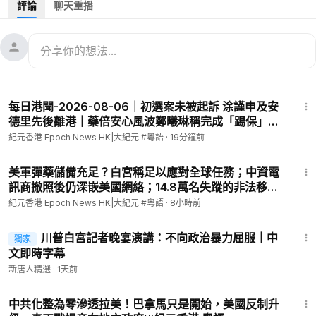
評論
聊天重播
香港大紀元創辦24周年【時代變，信念從未變。】
💪🏻支持我們，您可以：1️⃣刊登祝賀廣告 📞 熱線：2770 5566
2️⃣成為網站會員🔗
https://hk.epochtimes.com/subscribe
10:18
發佈日期：2025年11月18日
每日港聞-2026-08-06｜初選案未被起訴 涂謹申及安
責任編輯：annie hsu
德里先後離港｜藥倍安心風波鄭曦琳稱完成「踢保」無
條件釋放｜大學生職位空缺3年減六成 青協半年接獲逾
紀元香港 Epoch News HK|大紀元 #粵語
·
19分鐘前
#香港大紀元新唐人聯合新聞頻道
660宗求助｜5歲男童虐死案母親判囚22年｜ #紀時
------------------
15:29
#Timeloghk
【不忘初衷 延續真相】
美軍彈藥儲備充足？白宮稱足以應對全球任務；中資電
訊商撤照後仍深嵌美國網絡；14.8萬名失蹤的非法移民
實體報已恢復逢星期五出版！
兒童被特朗普政府找到；AI自動生成假身份，欺騙真人
📍 親臨書報攤🗞️購買實體報
紀元香港 Epoch News HK|大紀元 #粵語
·
8小時前
l#紀元香港 粵語
https://www.epochtimeshk.org/stores
1:09:10
💎成為會員 📧訂閱電子報
川普白宮記者晚宴演講：不向政治暴力屈服｜中
獨家
https://hk.epochtimes.com/subscribe
文即時字幕
---------
新唐人精選
·
1天前
✅直接贊助大紀元：
8:54
https://www.epochtimeshk.org/sponsors
中共化整為零滲透拉美！巴拿馬只是開始，美國反制升
✅ 請訂閱我們的Patreon：
https://www.patreon.com/epochtim