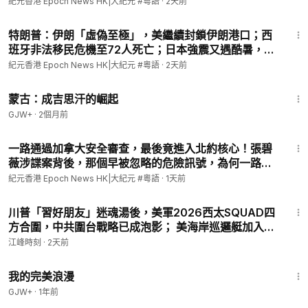
紀元香港 Epoch News HK|大紀元 #粵語
·
2天前
14:29
特朗普：伊朗「虛偽至極」，美繼續封鎖伊朗港口；西
班牙非法移民危機至72人死亡；日本強震又遇酷暑，高
市早苗視察災區；中共監視外國人，監控系統被發現l#
紀元香港 Epoch News HK|大紀元 #粵語
·
2天前
紀元香港 粵語
2:34:53
蒙古：成吉思汗的崛起
GJW+
·
2個月前
9:15
一路通過加拿大安全審查，最後竟進入北約核心！張碧
薇涉諜案背後，那個早被忽略的危險訊號，為何一路沒
人攔下？l#紀元香港 粵語
紀元香港 Epoch News HK|大紀元 #粵語
·
1天前
32:35
川普「習好朋友」迷魂湯後，美軍2026西太SQUAD四
方合圍，中共圍台戰略已成泡影； 美海岸巡邏艇加入南
海“對撞”中共海警船！分建軍事基地破解飽和攻擊，“暗
江峰時刻
·
2天前
鷹”15分鐘精準打擊中南海【江峰漫談 20260803第
1:31:17
1245期】#中美對抗
我的完美浪漫
GJW+
·
1年前