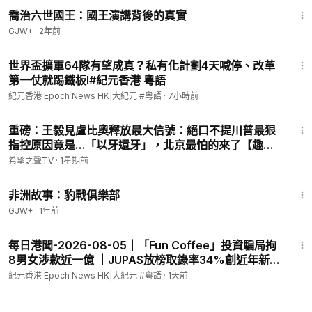
喬治六世國王：國王演講背後的真實
GJW+
·
2年前
9:43
世界盃擴軍64隊有望成真？私有化計劃4天喊停、改革
第一仗就踢鐵板l#紀元香港 粵語
紀元香港 Epoch News HK|大紀元 #粵語
·
7小時前
12:39
重磅：王毅見盧比奧釋放最大信號：絕口不提川普最狠
指控原因竟是…「以牙還牙」，北京最怕的來了【趣談
天下事】
希望之聲TV
·
1星期前
50:00
非洲故事：豹戰俱樂部
GJW+
·
1年前
11:15
每日港聞-2026-08-05｜「Fun Coffee」投資騙局拘
8男女涉款近一億 ｜JUPAS放榜取錄率34%創近年新低
｜7月總雨量創有紀錄以來同期第二高紀錄｜1,600海員
紀元香港 Epoch News HK|大紀元 #粵語
·
1天前
滯留中東 船東會：暫未見香港人被困｜ #紀時
#Timeloghk