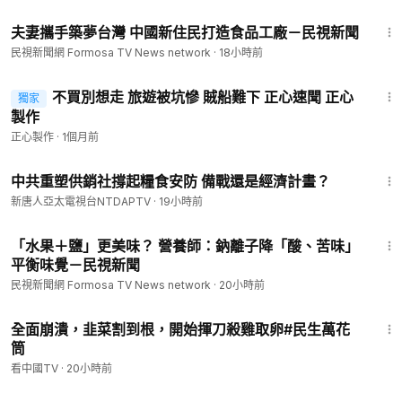
2:27
夫妻攜手築夢台灣 中國新住民打造食品工廠－民視新聞
民視新聞網 Formosa TV News network
·
18小時前
4:10
不買別想走 旅遊被坑慘 賊船難下 正心速聞 正心
獨家
製作
正心製作
·
1個月前
2:39
中共重塑供銷社撐起糧食安防 備戰還是經濟計畫？
新唐人亞太電視台NTDAPTV
·
19小時前
2:16
「水果＋鹽」更美味？ 營養師：鈉離子降「酸、苦味」
平衡味覺－民視新聞
民視新聞網 Formosa TV News network
·
20小時前
16:14
全面崩潰，韭菜割到根，開始揮刀殺雞取卵#民生萬花
筒
看中國TV
·
20小時前
14:39