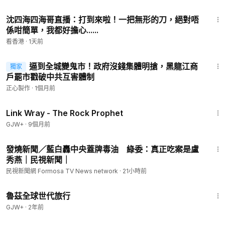
46:16
沈四海四海哥直播：打到來啦！一把無形的刀，絕對唔
係咁簡單，我都好擔心......
看香港
·
1天前
5:45
逼到全城變鬼市！政府沒錢集體明搶，黑龍江商
獨家
戶罷市戳破中共互害體制
正心製作
·
1個月前
1:27:48
Link Wray - The Rock Prophet
GJW+
·
9個月前
6:57
發燒新聞／藍白轟中央蓋牌毒油 綠委：真正吃案是盧
秀燕｜民視新聞｜
民視新聞網 Formosa TV News network
·
21小時前
1:10:28
魯茲全球世代旅行
GJW+
·
2年前
7:30