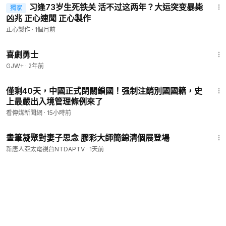
习逢73岁生死铁关 活不过这两年？大运突变暴毙
獨家
凶兆 正心速聞 正心製作
正心製作
·
1個月前
1:14:06
喜劇勇士
GJW+
·
2年前
19:12
僅剩40天，中國正式閉關鎖國！强制注銷別國國籍，史
上最嚴出入境管理條例來了
看傳媒新聞網
·
15小時前
2:20
畫筆凝聚對妻子思念 膠彩大師簡錦清個展登場
新唐人亞太電視台NTDAPTV
·
1天前