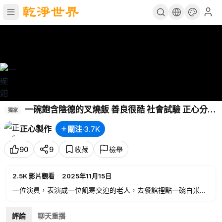
一碗飽含陰德的叉燒飯 善良很酷 社會試驗 正心分享
獨家
正心製作
正心製作
關注
·
3.7K
90
9
收藏
檢舉
2.5K
影片觀看
·
2025年11月15日
一位演員，表演成一位飢寒交迫的老人，去餐館裡點一碗白米
飯，看看其他食客的反映，結果一位女士的反應，讓人讚歎。
評論
聊天重播