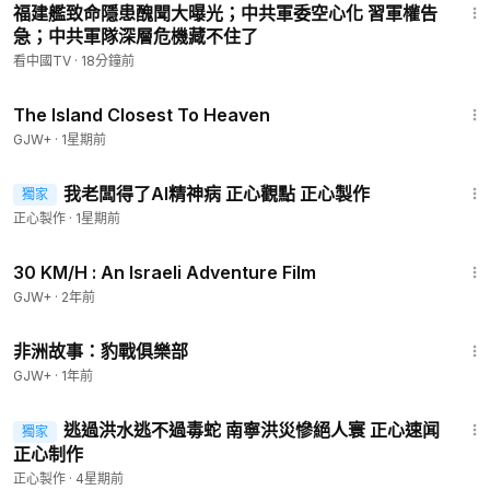
福建艦致命隱患醜聞大曝光；中共軍委空心化 習軍權告
急；中共軍隊深層危機藏不住了
看中國TV
·
18分鐘前
1:42:35
The Island Closest To Heaven
GJW+
·
1星期前
5:12
我老闆得了AI精神病 正心觀點 正心製作
獨家
正心製作
·
1星期前
1:08:12
30 KM/H : An Israeli Adventure Film
GJW+
·
2年前
50:00
非洲故事：豹戰俱樂部
GJW+
·
1年前
6:39
逃過洪水逃不過毒蛇 南寧洪災慘絕人寰 正心速闻
獨家
正心制作
正心製作
·
4星期前