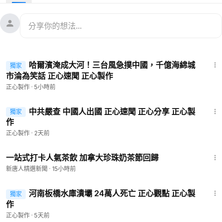
11:43
哈爾濱淹成大河！三台風急撲中國，千億海綿城
獨家
市淪為笑話 正心速聞 正心製作
正心製作
·
5小時前
9:16
中共嚴查 中國人出國 正心速聞 正心分享 正心製
獨家
作
正心製作
·
2天前
1:26
一站式打卡人氣茶飲 加拿大珍珠奶茶節回歸
新唐人精選新聞
·
15小時前
6:28
河南板橋水庫潰壩 24萬人死亡 正心觀點 正心製
獨家
作
正心製作
·
5天前