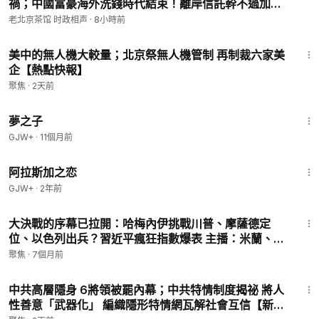
禍；中國富豪海外洗錢時代結束！離岸信託幹不過加速
倒車！（老北京茶館/第1710集/2026/08/09）
老北京茶馆 时政相声
·
8小時前
22:37
美中的無人機大較量；北京祭無人機管制 再制裁六家美
企【熱點快報】
聚焦
·
2天前
1:34:06
夢之子
GJW+
·
11個月前
1:35:30
阿拉斯加之恋
GJW+
·
2年前
12:09
大決戰的序幕已拉開：哈梅內伊挑戰川普、摩薩德定
位、以色列出兵？習近平瘋狂指數爆表 主播：米蘭、寶
博【趣談天下事】
聚焦
·
7個月前
16:36
中共高層隱身 6將領被罷內幕；中共特情制度揭祕 將人
性善意「武器化」 編織隱形特情網瓦解社會互信【新聞