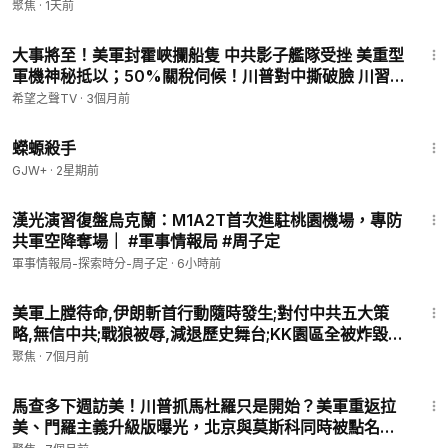
聚焦
·
1天前
17:12
❗️聲明：本頻道節目的所有資訊內容不構成投資建議。
大事將至！美軍封霍峽攔船隻 中共影子艦隊受挫 美重型
軍機神秘抵以；50%關稅伺候！川普對中撕破臉 川習
干净 ►
https://www.ganjingworld.com/s/XYXbq4nWmb
會要泡湯？【每日頭條】
希望之聲TV
·
3個月前
推特 ►
https://twitter.com/CAIJING_TV
臉書 ►
https://www.facebook.com/CaijingTV
1:19:18
蠑螈殺手
GJW+
·
2星期前
8:40
漢光演習復盤烏克蘭：M1A2T首次進駐桃園機場，專防
共軍空降奪場｜ #軍事情報局 #周子定
軍事情報局-探索時分-周子定
·
6小時前
16:02
美軍上膛待命,伊朗斬首行動隨時發生;對付中共五大策
略,無信中共;戰狼被辱,減退歷史舞台;KK園區全被炸毀,
習近平姐姐馬仔被保;大陸4醫院連珍癌症,實習生捅破真
聚焦
·
7個月前
相.【今日綜述-3pm】
15:01
馬查多下週訪美！川普抓馬杜羅只是開始？美軍重返拉
美、門羅主義升級版曝光，北京與莫斯科同時被點名！