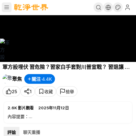
軍方設埋伏 習危險？習家白手套對川普宣戰？ 習退讓 中
國經濟突發重磅信號 三輪打包清洗高官 【今日綜述】
聚焦
關注
·
4.4K
25
1
收藏
檢舉
2.6K
影片觀看
·
2025年11月12日
內容提要：
00:11
軍方設埋伏 習危險？習家白手套對川普宣戰？
05:21
習退讓 中國經濟突發重磅信號 三輪打包清洗高官
評論
聊天重播