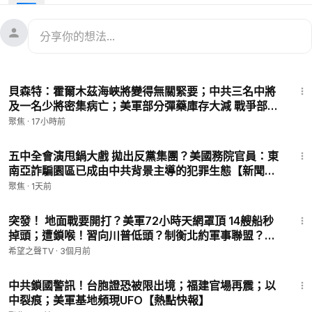
09:50
北京擔憂美軍利器 共軍威脅在台灣巷戰
12:48
52年來首次！日本自民黨要趕中共外交官 荷蘭強硬逼瘋
北京
16:25
余茂春重磅警告：中共是全球動盪最大推手
20:09
英特爾前華裔工程師竊1.8萬機密後消失
16:15
貝森特：霍爾木茲海峽將變得無關緊要；中共三名中將
💟捐助我們 ►
https://donorbox.org/soh-tv
及一名少將密集病亡；美軍部分彈藥庫存大減 戰爭部促
🌻🎈尊敬的觀眾朋友，請留下您的電子郵件，以便有需要之時我
軍火商加速生產【熱點快報】
聚焦
·
17小時前
們於聯繫您：
https://landing.mailerlite.com/webforms/landing/
l1l7p9
19:16
🚗捐車網址 ►
https://donatecarsoh.org
☎️捐車熱線：855-
五中全會演甩鍋大戲 拋出反黨集團？美國務院官員：東
南亞詐騙園區已成由中共背景主導的犯罪生態【新聞深
578-0088
讀】
🤝廣告合作洽談 ►
SOHTV2022@gmail.com
聚焦
·
1天前
㊙️ 爆料郵箱 ►
sohtv99@gmail.com
17:38
🍀自動翻牆APP ►
https://x.co/ohope
突發！ 地面戰要開打？美軍72小時天網罩頂 14艘船秒
訂閱電子報👉
https://landofhope.tv/%E9%AB%98%E6%B
掉頭；遭鎖喉！習向川普低頭？制衡北約軍事聯盟？川
D%94-email
普突切斷武器交付【每日頭條】
希望之聲TV
·
3個月前
15:49
希望之聲旗下的「財經TV」為您帶來全球最新最快、最真實的市
中共鎖國警訊！台胞證恐被限出境；福建官場再震；以
場資訊以及經濟熱點議題，幫助您快速了解市場變化及投資動
中裂痕；美軍基地頻現UFO【熱點快報】
向。