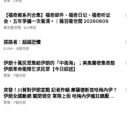
深讀】
聚焦
·
2天前
1:10:52
【福奇案系列合集】福奇邮件、福奇日记、福奇听证
会，五年爭議一次看清。｜薇羽看世間 20260809
薇羽看世間
·
9小時前
10:04
探路者：超越恐懼
GJW+
·
8個月前
20:04
伊朗十萬民眾集結伊朗的「中南海」；美高層密集表態
伊朗革命衛隊乞求民眾【今日綜述】
聚焦
·
7個月前
29:25
突發！川普對伊朗宣戰 記者炸鍋 摩薩德斬首哈梅內伊？
伊朗全國斷網 關閉領空 軍隊上街 哈梅內伊瘋狂鎮壓 ；
美總統「末日飛機」罕見現身 戰爭級信號出現【今日綜
聚焦
·
7個月前
述】