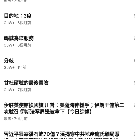
【今日綜述-3pm】
聚焦
·
7個月前
1:05:16
目的地：3度
GJW+
·
6個月前
47:47
竭誠為您服務
GJW+
·
6個月前
1:54:13
分歧
GJW+
·
1年前
1:21:08
甘杜爾號的最後冒險
GJW+
·
7個月前
30:45
伊駐英使館換國旗 川普：美隨時伸援手；伊朗王儲第二
次號召 伊斯法罕周邊被拿下【今日綜述】
聚焦
·
7個月前
24:36
習近平狠宰潘石屹70億？潘揭穿中共地產龐氏騙局惹