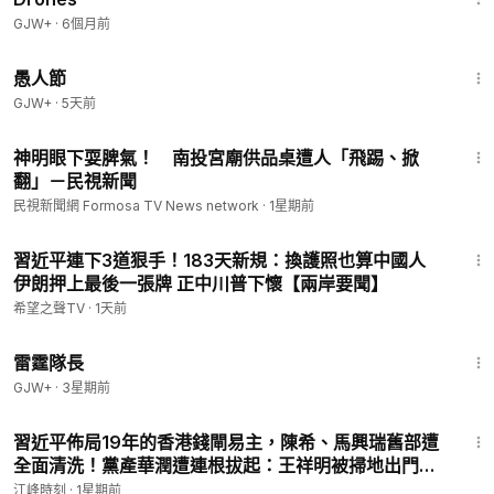
GJW+
·
6個月前
1:34:25
愚人節
GJW+
·
5天前
1:10
神明眼下耍脾氣！ 南投宮廟供品桌遭人「飛踢、掀
翻」－民視新聞
民視新聞網 Formosa TV News network
·
1星期前
15:43
習近平連下3道狠手！183天新規：換護照也算中國人
伊朗押上最後一張牌 正中川普下懷【兩岸要聞】
希望之聲TV
·
1天前
1:04:16
雷霆隊長
GJW+
·
3星期前
23:35
習近平佈局19年的香港錢閘易主，陳希、馬興瑞舊部遭
全面清洗！黨產華潤遭連根拔起：王祥明被掃地出門、
韓嵩雙開！【江峰視界20260726第446期】#中國時
江峰時刻
·
1星期前