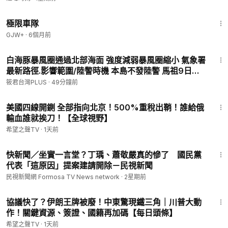
局
48:34
極限車隊
GJW+
·
6個月前
8:25
白海豚暴風圈通過北部海面 強度減弱暴風圈縮小 氣象署
最新路徑.影響範圍/陸警時機 本島不發陸警 馬祖9日停
班停課
筱君台灣PLUS
·
49分鐘前
18:19
美國四線開鍘 全部指向北京！500%重稅出鞘！誰給俄
輸血誰就挨刀！【全球視野】
希望之聲TV
·
1天前
1:00
快新聞／坐實一言堂？丁瑀、蕭敬嚴真的慘了 國民黨
代表「這原因」提案建請開除－民視新聞
民視新聞網 Formosa TV News network
·
2星期前
14:31
協議快了？伊朗王牌被廢！中東驚現鐵三角｜川普大動
作！關鍵資源、簽證、國籍再加碼【每日頭條】
希望之聲TV
·
1天前