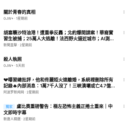
1:06:53
關於青春的真相
GJW+
·
1星期前
12:26
胡塞襲沙特油港！遭重拳反轟；北約爆間諜案！華裔實
習生被捕；25萬人大逃離！法西野火逼近城市；AI測心
跳辨忠誠？曝中共官場暗流|【#新聞直擊】
新聞直擊
·
2星期前
2026.07.25
1:36:15
殺人執照
GJW+
·
5天前
13:30
💔曝習總批評，他和佟麗婭火速離婚，系統裡刪除所有
記錄🔥內部消息：1萬7千人沒了！三峽潰壩或亡4.7億人
領導安排親屬離開【C】
阿波罗新闻网
·
2星期前
47:50
盧比奧重磅警告：極左恐怖主義正捲土重來｜中
獨家
文即時字幕
新唐人精選
·
2星期前