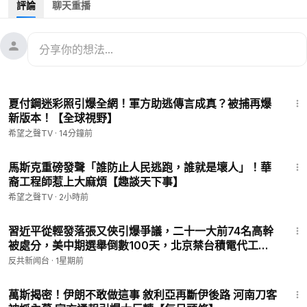
評論
聊天重播
Source: Reuters
内容提要：
01:36
真主黨最高發言人被殲滅，以總理官邸遭到襲擊
13:49
05:11
海關洩密，中共國痛處被曝光
夏付鋼迷彩照引爆全網！軍方助逃傳言成真？被捕再爆
08:33
日本自衛隊明年將與美軍在澳演習
新版本！【全球視野】
11:33
輝達Blackwell伺服器過熱，交貨推遲
希望之聲TV
·
14分鐘前
12:49
警惕新騙局，管好錢袋子
13:51
💟捐助我們 ►
https://donorbox.org/soh-tv
馬斯克重磅發聲「誰防止人民逃跑，誰就是壞人」！華
裔工程師惹上大麻煩【趣談天下事】
🌻🎈尊敬的觀眾朋友，請留下您的電子郵件，以便有需要之時我
們於聯繫您：
https://landing.mailerlite.com/webforms/landing/
希望之聲TV
·
2小時前
l1l7p9
50:55
🚗捐車網址 ►
https://donatecarsoh.org
☎️捐車熱線：855-
習近平從輕發落張又俠引爆爭議，二十一大前74名高幹
578-0088
被處分，美中期選舉倒數100天，北京禁台積電代工傳
🤝廣告合作洽談 ►
soh-tv@soundofhope.org
聞再衝擊中國AI!胡錦濤 | 溫家寶 | 胡春華
反共新闻台
·
1星期前
㊙️ 爆料郵箱 ►
sohtv99@gmail.com
17:52
🍀自動翻牆APP ►
https://x.co/ohope
萬斯揭密！伊朗不敢做這事 敘利亞再斷伊後路 河南刀客
訂閱電子報👉
https://landofhope.tv/%E9%AB%98%E6%B