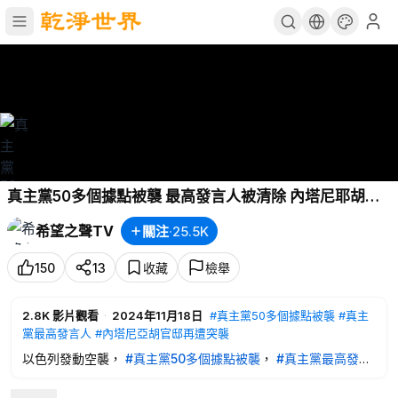
真主黨50多個據點被襲 最高發言人被清除 內塔尼耶胡總
理住所一月內二次再遭到襲擊；海關洩密“難言之隱”！中
希望之聲TV
關注
·
25.5K
共巨痛之處曝光【每日頭條】
150
13
收藏
檢舉
2.8K
影片觀看
·
2024年11月18日
#真主黨50多個據點被襲
#真主
黨最高發言人
#內塔尼亞胡官邸再遭突襲
以色列發動空襲，
#真主黨50多個據點被襲
，
#真主黨最高發言
人
被殲滅。
#內塔尼亞胡官邸再遭突襲
，這事30天內第二次遭
到襲擊。