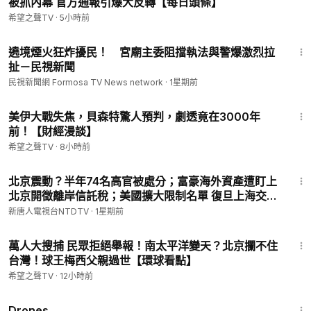
被抓內幕 官方通報引爆大反轉【每日頭條】
D%94-email
希望之聲TV
·
5小時前
▬▬▬▬▬▬▬▬▬▬▬▬▬▬▬▬
1:37
希望之聲TV （SOH TV）每天會為您及時報導中國、香港，台
遶境煙火狂炸擾民！ 宮廟主委阻擋執法與警爆激烈拉
灣、美國、歐洲等全世界的最新新聞，我們的新聞直播會有知名
扯－民視新聞
評論員分析當前的時政新聞、即時新聞和實時新聞等; 希望之聲
民視新聞網 Formosa TV News network
·
1星期前
真相節目深受大陸觀眾喜愛。當前中共已成全世界焦點，習近平
治下的中國命運將如何，中國觀察節目會通過紀錄片及記者採訪
26:15
美伊大戰失焦，貝森特驚人預判，劇透竟在3000年
為您及時報導。
前！【財經漫談】
----------------------
希望之聲TV
·
8小時前
24:42
北京震動？半年74名高官被處分；富豪海外資產遭盯上
北京開徵離岸信託稅；美國擴大限制名單 復旦上海交大
上榜【中國禁聞】7月26日完整版｜#新唐人
新唐人電視台NTDTV
·
1星期前
25:58
萬人大搜捕 民眾拒絕舉報！南太平洋變天？北京攔不住
台灣！球王梅西父親過世【環球看點】
希望之聲TV
·
12小時前
1:19:44
Drones