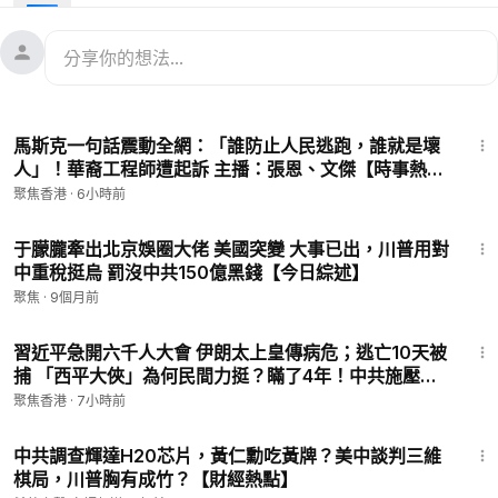
03:44
企業和個股信息
05:46
路透獨家爆料川普團隊最新計劃
07:15
A股下跌 北京罕見利好難挽救
09:11
川普新部門語出驚人！馬斯克突發重磅數據
10:46
中美潛在貿易戰之際 習爲秘魯港開港
15:30
12:05
美18個州檢察長「起訴」美國證監會
馬斯克一句話震動全網：「誰防止人民逃跑，誰就是壞
13:16
塵埃落定！拜登宣布對台積電補助
人」！華裔工程師遭起訴 主播：張恩、文傑【時事熱
評】
聚焦香港
·
6小時前
希望之聲TV「財經早報」節目，為您帶來全球最新最快、最真實
的市場資訊以及經濟熱點議題，幫助您快速了解市場變化及投資
25:31
動向。
于朦朧牽出北京娛圈大佬 美國突變 大事已出，川普用對
中重稅挺烏 罰沒中共150億黑錢【今日綜述】
#馬斯克
#川普
#中國經濟
聚焦
·
9個月前
30:38
㊙️爆料郵箱 ►
sohtv99@gmail.com
習近平急開六千人大會 伊朗太上皇傳病危；逃亡10天被
🌻🎈透過Patreon（
https://www.patreon.com/SoundofHopeN
捕 「西平大俠」為何民間力挺？瞞了4年！中共施壓逼
ews）支持我們，您的支持將是我們創作出好作品的動力。您也
出AZ專機 台灣人當年有多痛？【今日新聞】
聚焦香港
·
7小時前
可以隨時取消訂閱。
19:42
🚗捐車網址 ►
https://donatecarsoh.org
☎️捐車熱線：855-
中共調查輝達H20芯片，黃仁勳吃黃牌？美中談判三維
578-0088
棋局，川普胸有成竹？【財經熱點】
🤝廣告合作洽談 ►
soh-tv@soundofhope.org