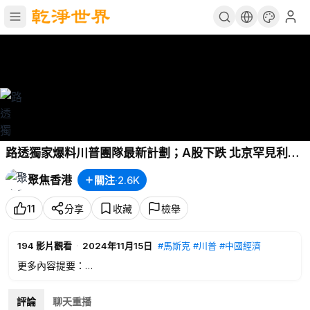
路透獨家爆料川普團隊最新計劃；A股下跌 北京罕見利好
難挽救 主播：魏凌【財經世界】
聚焦香港
關注
·
2.6K
11
分享
收藏
檢舉
194
影片觀看
·
2024年11月15日
#馬斯克
#川普
#中國經濟
更多內容提要：
00:06
市場綜述：市場熱情被消磨 美元強勢依舊
評論
聊天重播