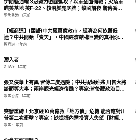
伊朗襲油輪 3惡勢力密謀進攻？以軍全面備戰；火箭軍
瞄美基地 美F-22、核潛艦亮底牌；鎖國前夜 驚傳香港
200高官被拿下 郭德綱突出走？【今日看點】
聚焦香港
·
1天前
18:39
【經商道】(國語)中共砸萬億救市，經濟為何依舊低
迷？中共開始「賣天」，中國經濟結構巨變的真相你知
道嗎？中共真怕打關稅戰嗎？川普若祭出這一殺招才最
經商道
·
1年前
致命| #房地產#地方經濟#低空經濟 | 【談經論道】
1:34:50
潛入者
GJW+
·
1年前
25:17
張又俠舉止有異 習傳二度遇險；中共插翅難逃 川普大將
談頭等大事；兩岸觀光經濟復甦？專家:背後藏政治目的
【今日新聞】
聚焦香港
·
1年前
14:03
突發重磅！北京砸10萬億救「地方債」危機 能否應對川
普第二次衝擊？專家：缺提振內需投資人失望【財經慧
眼】
聚焦
·
1年前
1:50:52