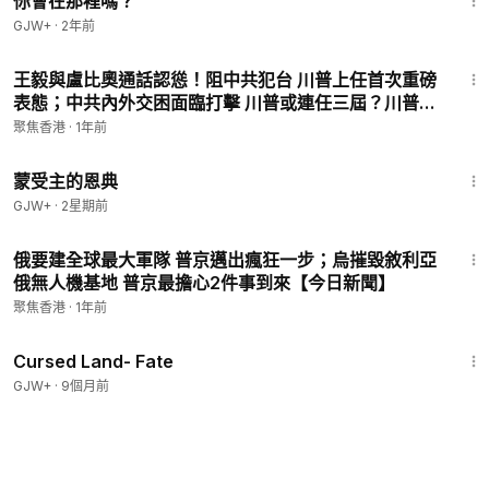
你會在那裡嗎？
GJW+
·
2年前
23:38
王毅與盧比奧通話認慫！阻中共犯台 川普上任首次重磅
表態；中共內外交困面臨打擊 川普或連任三屆？川普一
動作引關注 南韓政局或迅速反轉【今日新聞】
聚焦香港
·
1年前
1:04:20
蒙受主的恩典
GJW+
·
2星期前
20:44
俄要建全球最大軍隊 普京邁出瘋狂一步；烏摧毀敘利亞
俄無人機基地 普京最擔心2件事到來【今日新聞】
聚焦香港
·
1年前
1:25:23
Cursed Land- Fate
GJW+
·
9個月前