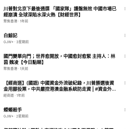
19:25
川普對北京下最後通牒 「國家隊」護盤無效 中國市場已
經崩潰 全球深陷水深火熱【財經世界】
聚焦香港
·
1年前
1:17:11
白鯨記
GJW+
·
3星期前
32:56
國門變單向門；世界愈開放，中國愈封愈緊 主持人：林
茵 魏凌【今日點睇】
聚焦香港
·
1天前
2:55
【經商道】(國語) 中國資金外流破紀錄，川普勝選後資
金用腳投票，中共嚴控港澳金融系統防走資 | #資金外流
#經濟 #資本市場 #特朗普 #外匯 #金融 |【政經速遞】
經商道
·
1年前
1:19:18
蠑螈殺手
GJW+
·
2星期前
29:56