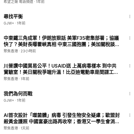
希望之聲 粵語頻道
·
1年前
💟捐助我們 ►
https://donorbox.org/soh-tv-2
25:53
尋找平衡
GJW+
·
1年前
26:46
中東鐵三角成軍！伊朗放狠話 美軍F35密集部署；協議
快了？美財長曝霍峽真相 中東三國抱團；美加關稅談判
加速 8月19日成關鍵節點【今日看點】
聚焦香港
·
23小時前
14:44
川普讚中國貿易公平！USAID送 上萬病毒樣本 到中共
實驗室！美日關稅爭端升溫！比亞迪電動車是間諜工
具？特曼太陽谷對決札克伯格！中國6月PPI暴跌！川普
聚焦香港
·
1年前
關鎖定中國「洗產地」【財經世界】
52:05
我們為何而戰
GJW+
·
1年前
18:19
AI首次設計「噬菌體」病毒 引發生物安全疑慮；歐盟封
殺黃金護照 中國富豪出路再收窄；香港又一學生會消失
【新聞要點】
聚焦香港
·
1天前