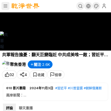
共軍報告擔憂：翻天巨變臨近 中共成美唯一敵；習近平罕
見承認這場危機 歷史大風暴在醞釀【今日新聞】
聚焦香港
關注
·
2.6K
32
4
收藏
檢舉
610
影片觀看
·
2024年11月3日
#習近平
#川普當選
#朝鮮俄羅斯
兩岸新聞：
00:44
共軍報告擔憂：翻天巨變臨近 中共成美唯一敵
06:10
習近平罕見承認這場危機 歷史大風暴在醞釀
評論
聊天重播