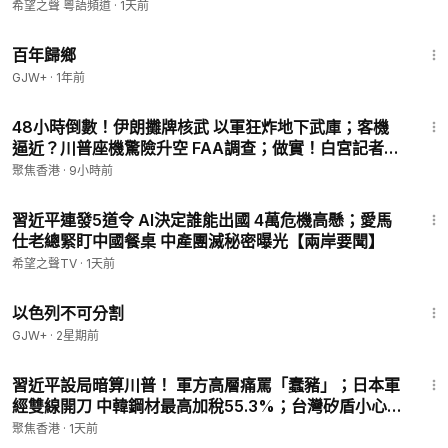
地】
希望之聲 粵語頻道
·
1天前
56:11
百年歸鄉
GJW+
·
1年前
22:22
48小時倒數！伊朗攤牌核武 以軍狂炸地下武庫；客機
逼近？川普座機驚險升空 FAA調查；做實！白宮記者揭
黑幕 習砸巨資攻陷 美媒成中宣部【今日看點】
聚焦香港
·
9小時前
16:40
習近平連發5道令 AI決定誰能出國 4萬危機高懸；愛馬
仕老總緊盯中國餐桌 中產團滅秘密曝光【兩岸要聞】
希望之聲TV
·
1天前
1:20:00
以色列不可分割
GJW+
·
2星期前
34:29
習近平設局暗算川普！ 軍方高層痛罵「蠢豬」；日本軍
經雙線開刀 中韓鋼材最高加稅55.3%；台灣矽盾小心！
伊朗無人機轟AI帝國【今日新聞】
聚焦香港
·
1天前