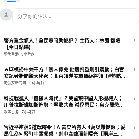
11:21
柯文哲確定延押2個月 有共犯沒到案
國際新聞：
13:02
王岐山以新職露面 朱鎔基罕見發聲？
17:25
疑與中共有關 紐約警察局長聯絡小組被解散
23:11
警方重金抓人！全民竟暗助逃犯？ 主持人：林茵 魏凌
共軍內部報告曝光
#習近平
最怕的事。中共出三招應對
#川普當
【今日點睇】
選
，第一招就從
#朝鮮俄羅斯
下手。
聚焦香港
·
5小時前
㊙️爆料郵箱 ►
sohtv99@gmail.com
🌻🎈透過Patreon（
https://www.patreon.com/SoundofHopeN
10:57
ews）支持我們，您的支持將是我們創作出好作品的動力。您也
🔥💥橫掃中共軍方！無人倖免 他遭判重刑引震動；白宮
女記者撕開驚天秘密：北京領導美軍頂級將領【#熱點
可以隨時取消訂閱。
直擊 #深度報道 Z】
🚗捐車網址 ►
https://donatecarsoh.org
☎️捐車熱線：855-
阿波罗新闻网
·
13小時前
578-0088
19:03
🤝廣告合作洽談 ►
soh-tv@soundofhope.org
科技戰進入「機械人時代」？美國禁中國人形機械人；
💟捐助我們 ►
https://donorbox.org/soh-tv-2
川普拉斯維加斯造勢：擊敗共產 減稅惠民；烏克蘭急需
防空導彈 北約承諾支援【新聞要點】
聚焦香港
·
7小時前
20:04
習近平連落5道戰時令！AI審查所有人 4萬災難倒數；愛
馬仕為何緊盯中國餐桌？割中產連環計曝光【兩岸三