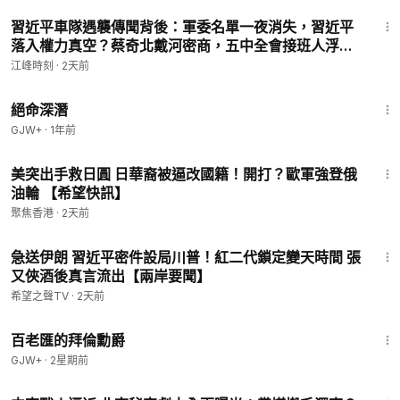
25:11
習近平車隊遇襲傳聞背後：軍委名單一夜消失，習近平
落入權力真空？蔡奇北戴河密商，五中全會接班人浮
現？【江峰視界20260804第453期】
江峰時刻
·
2天前
1:21:33
絕命深潛
GJW+
·
1年前
14:10
美突出手救日圓 日華裔被逼改國籍！開打？歐軍強登俄
油輪 【希望快訊】
聚焦香港
·
2天前
16:05
急送伊朗 習近平密件設局川普！紅二代鎖定變天時間 張
又俠酒後真言流出【兩岸要聞】
希望之聲TV
·
2天前
1:16:47
百老匯的拜倫勳爵
GJW+
·
2星期前
28:02