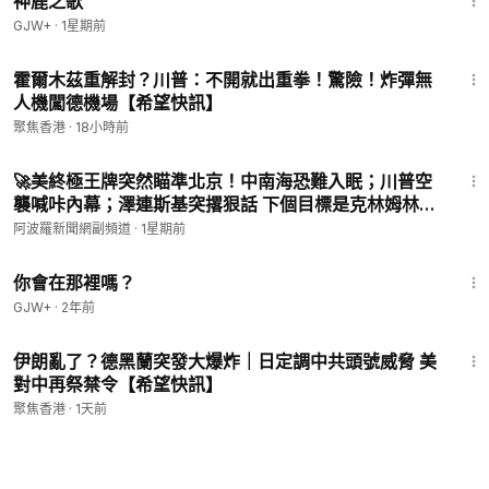
神鹿之歌
GJW+
·
1星期前
18:47
霍爾木茲重解封？川普：不開就出重拳！驚險！炸彈無
人機闖德機場【希望快訊】
聚焦香港
·
18小時前
14:23
🚀美終極王牌突然瞄準北京！中南海恐難入眠；川普空
襲喊咔內幕；澤連斯基突撂狠話 下個目標是克林姆林
宮? 美媒曝伊朗變局:數千美特種部隊將執行極危險任
阿波羅新聞網副頻道
·
1星期前
務；烏軍打崩俄機械化部隊【Z】
1:50:52
你會在那裡嗎？
GJW+
·
2年前
14:46
伊朗亂了？德黑蘭突發大爆炸｜日定調中共頭號威脅 美
對中再祭禁令【希望快訊】
聚焦香港
·
1天前