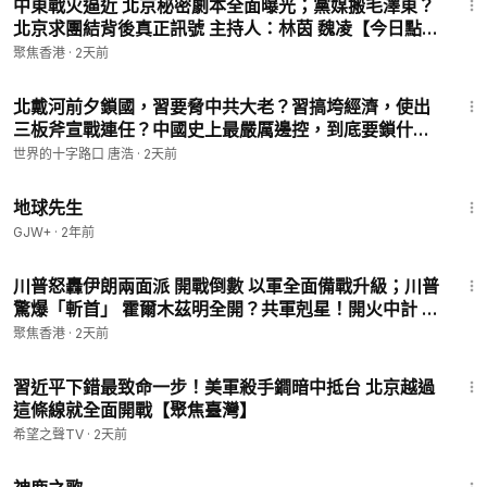
中東戰火逼近 北京秘密劇本全面曝光；黨媒搬毛澤東？
北京求團結背後真正訊號 主持人：林茵 魏凌【今日點
睇】
聚焦香港
·
2天前
15:54
北戴河前夕鎖國，習要脅中共大老？習搞垮經濟，使出
三板斧宣戰連任？中國史上最嚴厲邊控，到底要鎖什
麼？（2026.8.4）｜唐浩說-世界的十字路口
世界的十字路口 唐浩
·
2天前
1:52:37
地球先生
GJW+
·
2年前
27:53
川普怒轟伊朗兩面派 開戰倒數 以軍全面備戰升級；川普
驚爆「斬首」 霍爾木茲明全開？共軍剋星！開火中計 不
開等死 美軍空戰規則變了【今日看點】
聚焦香港
·
2天前
12:54
習近平下錯最致命一步！美軍殺手鐧暗中抵台 北京越過
這條線就全面開戰【聚焦臺灣】
希望之聲TV
·
2天前
1:34:02