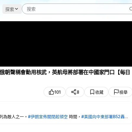
探索
俄朝聲稱會動用核武，英航母將部署在中國家門口【每日
101
8
收藏
檢舉
列為敵人之一。
#伊朗宣佈關閉起領空
時間，
#美國向中東部署B52轟
人。
#英將部署航母至中國家門口
。