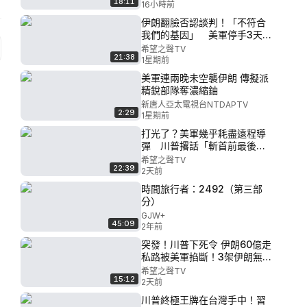
18:11
制出境曝驚人內幕；朝鮮導彈
16小時前
部隊秘入俄國【北美新聞】
伊朗翻臉否認談判！「不符合
我們的基因」 美軍停手3天、
油價暴跌8%【政經早報】
希望之聲TV
21:38
1星期前
美軍連兩晚未空襲伊朗 傳擬派
精銳部隊奪濃縮鈾
新唐人亞太電視台NTDAPTV
2:29
1星期前
打光了？美軍幾乎耗盡遠程導
彈 川普撂話「斬首前最後機
會」逼伊朗 貝森特稱協議今明
希望之聲TV
22:39
兩天【政經早報】
2天前
時間旅行者：2492（第三部
分）
GJW+
45:09
2年前
突發！川普下死令 伊朗60億走
私路被美軍掐斷！3架伊朗無人
機襲美軍基地？開源情報揭伊
希望之聲TV
15:12
朗老底 川普兩手牌瓦解伊朗最
2天前
後底牌 黨媒翻91年前舊賬 暗示
川普終極王牌在台灣手中！習
習遭逼宮【新聞速遞】