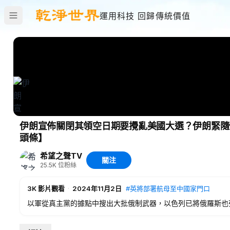
運用科技 回歸傳統價值
伊朗宣佈關閉其領空日期要攪亂美國大選？伊朗緊隨
頭條】
希望之聲TV
關注
25.5K
位粉絲
3K
影片觀看
·
2024年11月2日
#英將部署航母至中國家門口
以軍從真主黨的據點中搜出大批俄制武器，以色列已將俄羅斯也
炸機
；習近平簽署新條例 ：2027年中共預備役將多達730萬