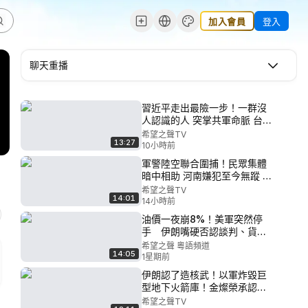
加入會員
登入
聊天重播
習近平走出最險一步！一群沒
人認識的人 突掌共軍命脈 台海
恐隨機開火？【聚焦臺灣】
希望之聲TV
13:27
10小時前
軍警陸空聯合圍捕！民眾集體
暗中相助 河南嫌犯至今無蹤 江
西持槍命案再起 一場大搜捕 遷
希望之聲TV
14:01
出地下神秘武裝？【全球視
14小時前
野】
油價一夜崩8%！美軍突然停
手 伊朗嘴硬否認談判、貨機
仍夜夜降落【政經世界】
希望之聲 粵語頻道
14:05
1星期前
伊朗認了造核武！以軍炸毀巨
型地下火箭庫！金燦榮承認：
中共給伊朗尖端武器；中共限
希望之聲TV