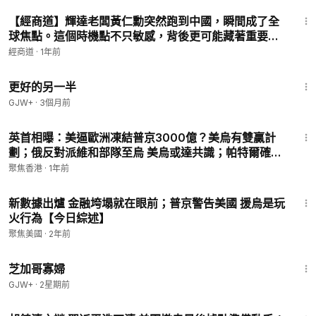
11:08
【經商道】輝達老闆黃仁勳突然跑到中國，瞬間成了全
球焦點。這個時機點不只敏感，背後更可能藏著重要訊
號 |#黃仁勳 #輝達 #英偉達 #晶片 #川普 #H20 #盧特
經商道
·
1年前
尼克 #習近平 #普京 |【談經論道】
1:35:50
更好的另一半
GJW+
·
3個月前
22:38
英首相曝：美逼歐洲凍結普京3000億？美烏有雙贏計
劃；俄反對派維和部隊至烏 美烏或達共識；帕特爾確認
為FBI總監！川普「秘密武器」登場？【今日看點】
聚焦香港
·
1年前
16:31
新數據出爐 金融垮塌就在眼前；普京警告美國 援烏是玩
火行為【今日綜述】
聚焦美國
·
2年前
1:02:12
芝加哥寡婦
GJW+
·
2星期前
31:59