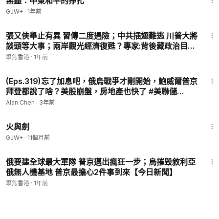
無盡：中東和平的掙扎
GJW+
·
1年前
25:17
張又俠舉止有異 習傳二度遇險；中共插翅難逃 川普大將
談頭等大事；兩岸觀光經濟復甦？專家:背後藏政治目的
【今日新聞】
聚焦香港
·
1年前
14:07
(Eps.319)忘了加息吧，俄烏戰爭才剛開始，鮑威爾普京
拜登都說了啥？美股崩盤，房地產也快了 #美聯儲
#fomc #房地產
Alan Chen
·
3年前
2:54:57
火與劍
GJW+
·
11個月前
20:44
俄要建全球最大軍隊 普京邁出瘋狂一步；烏摧毀敘利亞
俄無人機基地 普京最擔心2件事到來【今日新聞】
聚焦香港
·
1年前