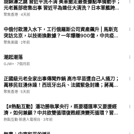
胡錦濤之謎 習近平洗不清 美軍撤走最後據點準備動手；
元老舊部密集出事 習近平為連任大清洗？日本軍艦跨海
開火 1600公里射程直指中共咽喉 澤連斯基求見馬斯克
聚焦香港
·
4天前
遇阻【今日新聞】
10:45
中俄付款潛入水下，工行俄羅斯公司資產飆升 | 馬斯克
突訪北京，以技術換數據？一年爆賺900億，中共疫苗
之父落馬【財經早報】
聚焦美國
·
2年前
12:05
潮起潮落
GJW+
·
7個月前
32:23
正國級元老全家出事傳聞炸鍋 高市早苗遭自己人捅刀；
萬移民狂湧休達！西班牙出兵、法國緊急封邊；蔣萬安
逼宮引爆藍營內戰 解散國會誰最怕？【今日新聞】
聚焦香港
·
5天前
45:05
【#熱點互動】潘功勝執掌央行，既要穩匯率又要援經
濟，如何兼顧？中共欲雙循環復甦經濟變死循環？習近
平七一憂亡黨，普京教訓能救中共？ |7/3/2023 陳松興
熱點互動·新唐人電視台
·
3年前
石山 李蘭 | #新唐人電視台
1:02:15