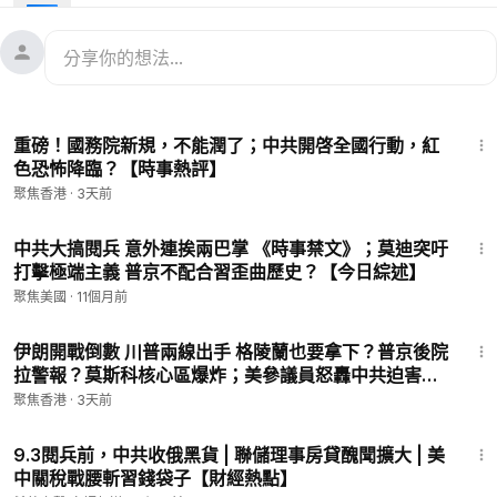
05:03
羅奇：中國經濟擺脫「日本病」尚早
06:21
羅根：為什麼中國不值得投資
07:56
學者：普京战时经济快撑不下去了
09:29
A股割韭菜 傳國家隊已落袋為安
10:49
中國私募大佬：A股是死貓反彈
14:37
12:11
南韓揭發非法繼承亂象
重磅！國務院新規，不能潤了；中共開啓全國行動，紅
色恐怖降臨？【時事熱評】
希望之聲TV「財經早報」節目，為您帶來全球最新最快、最真實
聚焦香港
·
3天前
的市場資訊以及經濟熱點議題，幫助您快速了解市場變化及投資
動向。
17:06
中共大搞閱兵 意外連挨兩巴掌 《時事禁文》；莫迪突吁
打擊極端主義 普京不配合習歪曲歷史？【今日綜述】
#北京
#中國經濟
#中國股市
聚焦美國
·
11個月前
㊙️爆料郵箱 ►
sohtv99@gmail.com
16:33
🌻🎈透過Patreon（
https://www.patreon.com/SoundofHopeN
伊朗開戰倒數 川普兩線出手 格陵蘭也要拿下？普京後院
ews）支持我們，您的支持將是我們創作出好作品的動力。您也
拉警報？莫斯科核心區爆炸；美參議員怒轟中共迫害法
可以隨時取消訂閱。
輪功 痛斥活摘器官【今日看點】
聚焦香港
·
3天前
🚗捐車網址 ►
https://donatecarsoh.org
☎️捐車熱線：855-
16:32
578-0088
9.3閱兵前，中共收俄黑貨 | 聯儲理事房貸醜聞擴大 | 美
🤝廣告合作洽談 ►
soh-tv@soundofhope.org
中關稅戰腰斬習錢袋子【財經熱點】
💟捐助我們 ►
https://donorbox.org/soh-tv-2