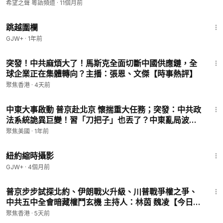
希望之聲 粵語頻道
·
11個月前
1:36:23
跳越圍欄
GJW+
·
1年前
13:18
突發！中共麻煩大了！馬斯克全面切斷中國供應鏈，全
球企業正在集體轉向？主播：張恩、文傑【時事熱評】
聚焦香港
·
4天前
24:07
中東大事啟動 普京赴北京 懷揣重大任務；突發：中共政
法系統詭異巨變！習「刀把子」也丟了？中東亂局波及
北京 川普政權更迭震撼極權世界【今日綜述】
聚焦美國
·
1年前
16:44
紐約縮時攝影
GJW+
·
4個月前
31:42
普京步步試探北約、伊朗戰火升級、川普戰爭權之爭、
中共五中全會暗藏權鬥玄機 主持人：林茵 魏凌【今日點
睇】
聚焦香港
·
5天前