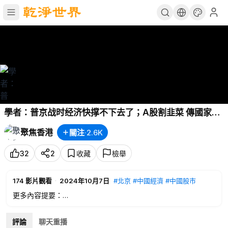
學者：普京战时经济快撑不下去了；A股割韭菜 傳國家隊
已落袋為安 主播：欣桐【財經世界】
聚焦香港
關注
·
2.6K
32
2
收藏
檢舉
174
影片觀看
·
2024年10月7日
#北京
#中國經濟
#中國股市
更多內容提要：
00:06
市場綜述：道指期货下跌，油价延续涨势
03:23
企業和個股信息
評論
聊天重播