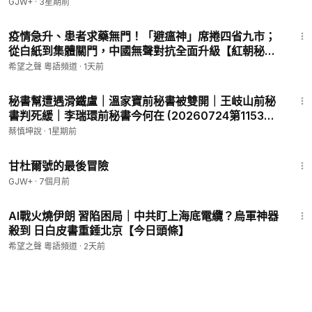
GJW+
·
3星期前
24:30
疫情急升、患者求藥無門！「避瘟神」席捲四省九市；
從白紙到集體關門，中國無聲對抗全面升級【紅朝秘
聞】
希望之聲 粵語頻道
·
1天前
28:37
秘書幫遭遇滑鐵盧｜溫家寶前秘書被雙開｜王岐山前秘
書判死緩｜李瑞環前秘書今何在 (20260724第1153期)
#直播精選
蔡慎坤說
·
1星期前
1:21:08
甘杜爾號的最後冒險
GJW+
·
7個月前
16:29
AI戰火燒伊朗 習陷困局｜中共盯上海底電纜？烏軍神器
殺到 日白皮書重錘北京【今日頭條】
希望之聲 粵語頻道
·
2天前