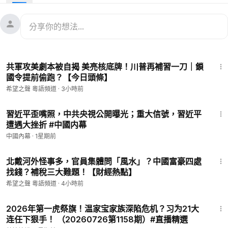
09:42
吳建忠：郭華萍被指中共間諜
14:21
習近平提倡紀念英烈 專家揭意圖
#中共
內鬥走向詭譎，
#李希李剛
的關係引關注。有分析指，事
件透著古怪，
#習近平
的權力被削弱。
17:04
共軍攻美劇本被自揭 美亮核底牌！川普再補習一刀｜鎖
Source: Reuters / CCTV
國令提前偷跑？【今日頭條】
——————————————
希望之聲 粵語頻道
·
3小時前
💟捐助我們 ►
https://donorbox.org/soh-tv-2
🌻
https://landing.mailerlite.com/webforms/landing/l0i0e3
12:25
（訂閱我們的新聞）
習近平歪嘴照，中共央視公開曝光；重大信號，習近平
遭遇大挫折 #中國内幕
🚗捐車網址 ►
https://donatecarsoh.org
☎️捐車熱線：855-
578-0088
中國內幕
·
1星期前
🤝廣告合作洽談 ►
soh-tv@soundofhope.org
16:23
㊙️爆料郵箱 ►
sohtv99@gmail.com
北戴河外怪事多，官員集體問「風水」？中國富豪四處
找錢？補稅三大難題！【財經熱點】
————————————
希望之聲 粵語頻道
·
4小時前
希望之聲時事熱點粵語新聞頻道，隨時為您提供香港與中國大陸
23:24
等地和中美關係最新走向的熱點新聞。我們還會每日提供新聞直
2026年第一虎祭旗！温家宝家族深陷危机？习为21大
播節目，為您更新香港局勢最新動態。
连任下狠手！ （20260726第1158期）#直播精選