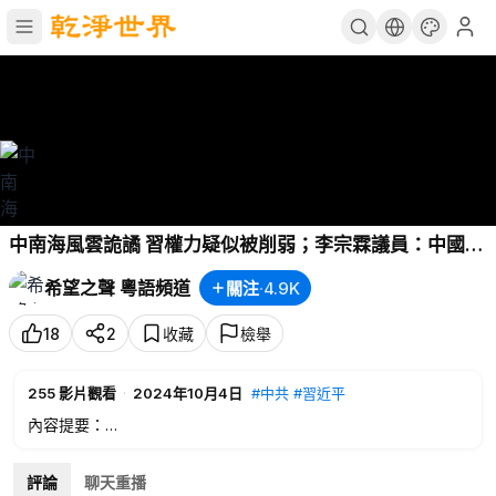
中南海風雲詭譎 習權力疑似被削弱；李宗霖議員：中國旅
客遭台灣驅逐出境？；吳建忠：郭華萍被指中共間諜 主
希望之聲 粵語頻道
關注
·
4.9K
播：麗雯【希望之聲粵語頻道-紅朝秘聞】
18
2
收藏
檢舉
255
影片觀看
·
2024年10月4日
#中共
#習近平
內容提要：
02:24
中南海風雲詭譎 習權力疑似被削弱
05:58
李宗霖議員：中國旅客遭台灣驅逐出境？
評論
聊天重播