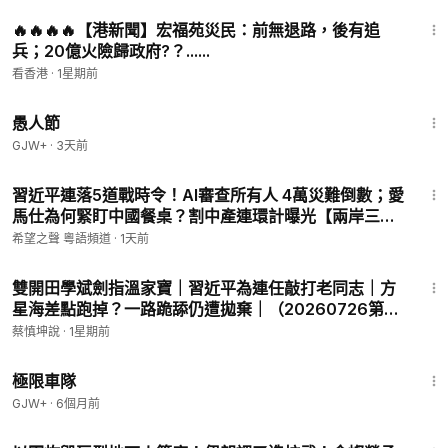
31:33
🔥🔥🔥🔥【港新聞】宏福苑災民：前無退路，後有追
兵；20億火險歸政府?？......
看香港
·
1星期前
1:34:25
愚人節
GJW+
·
3天前
20:04
習近平連落5道戰時令！AI審查所有人 4萬災難倒數；愛
馬仕為何緊盯中國餐桌？割中產連環計曝光【兩岸三
地】
希望之聲 粵語頻道
·
1天前
1:15:24
雙開田學斌劍指溫家寶｜習近平為連任敲打老同志｜方
星海差點跑掉？一路跪舔仍遭拋棄｜（20260726第
1157期）#熱門話題
蔡慎坤說
·
1星期前
48:34
極限車隊
GJW+
·
6個月前
18:10