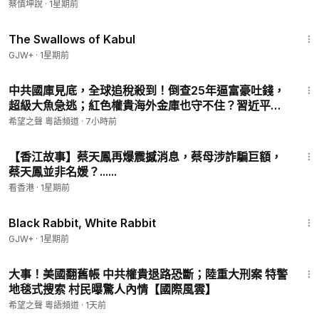
蔡慎坤說
·
1星期前
希望之聲媒體集團是由海外華人在2003年創辦的獨立媒體，總部
1:20:43
位於美國舊金山。我們通過短波和網際網路向中國大陸播出節
The Swallows of Kabul
目，傳遞真實的訊息，並通過廣播、網際網路、手機應用等多媒
GJW+
·
1星期前
體組合，以普通話、粵語向美國、澳洲等地播出節目。
23:39
中共國庫見底，全球追稅殺到！倒查25年逼富豪吐錢，
感謝您對華人公益媒體的支持！
超級大魚急逃；紅色權貴海外金庫也守不住？習近平遭
反噬，專家警告台【紅朝秘聞】
希望之聲 粵語頻道
·
7小時前
16:55
【香江故事】蔡天鳳再爆震撼消息，蔡母涉詐騙巨額，
蔡天鳳並非名媛？......
看香港
·
1星期前
2:19:16
Black Rabbit, White Rabbit
GJW+
·
1星期前
16:18
大事！美國翻舊帳 中共權貴退路恐斷；陸重大刑案 特警
地毯式搜索 村民曝驚人內情【國際風雲】
希望之聲 粵語頻道
·
1天前