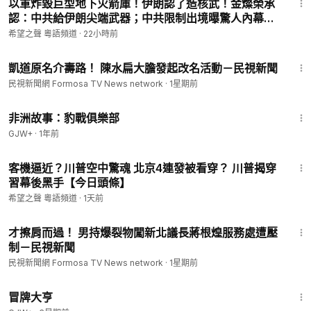
以軍炸毀巨型地下火箭庫！伊朗認了造核武！金燦榮承
認：中共給伊朗尖端武器；中共限制出境曝驚人內幕；
朝鮮導彈部隊秘入俄國【北美快報】
希望之聲 粵語頻道
·
22小時前
1:40
凱道原名介壽路！ 陳水扁大膽發起改名活動－民視新聞
民視新聞網 Formosa TV News network
·
1星期前
50:00
非洲故事：豹戰俱樂部
GJW+
·
1年前
16:05
客機逼近？川普空中驚魂 北京4連發被看穿？ 川普揭穿
習幕後黑手【今日頭條】
希望之聲 粵語頻道
·
1天前
2:09
才擦肩而過！ 男持爆裂物闖新北議長蔣根煌服務處遭壓
制－民視新聞
民視新聞網 Formosa TV News network
·
1星期前
1:29:59
冒牌大亨