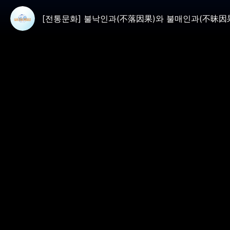
[전통문화] 불낙인과(不落因果)와 불매인과(不昧因