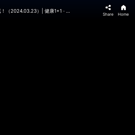
緩解退化性膝關節炎，慢性背痛，纖維肌痛症。太極拳練習，比有氧運動騎自行車更好降血壓達52%，更能改善睡眠！（2024.03.23）| 健康1+1 · 直播
Share
Home