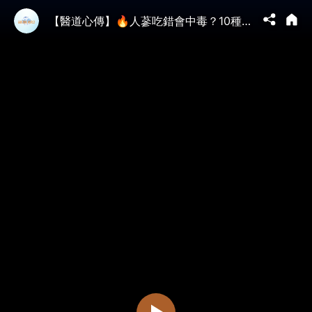
【醫道心傳】🔥人蔘吃錯會中毒？10種人小心食用！急救怎麼吃？適合治療什麼症狀？15項功效主治 能吃蘿蔔嗎|心血管 癌症 高血壓 孕婦 失眠 性早熟 食譜 中毒症狀 解毒法|吳國斌