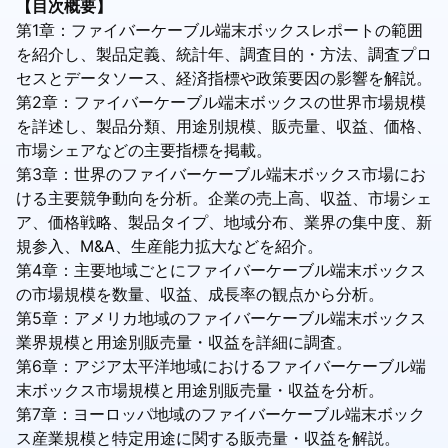
【目次概要】
第1章：ファイバーケーブル端末ボックスレポートの範囲
を紹介し、製品定義、統計年、調査目的・方法、調査プロ
セスとデータソース、経済指標や政策要因の影響を解説。
第2章：ファイバーケーブル端末ボックスの世界市場規模
を詳述し、製品分類、用途別規模、販売量、収益、価格、
市場シェアなどの主要指標を掲載。
第3章：世界のファイバーケーブル端末ボックス市場にお
ける主要競争動向を分析。企業の売上高、収益、市場シェ
ア、価格戦略、製品タイプ、地域分布、業界の集中度、新
規参入、M&A、生産能力拡大などを紹介。
第4章：主要地域ごとにファイバーケーブル端末ボックス
の市場規模を数量、収益、成長率の観点から分析。
第5章：アメリカ地域のファイバーケーブル端末ボックス
業界規模と用途別販売量・収益を詳細に調査。
第6章：アジア太平洋地域におけるファイバーケーブル端
末ボックス市場規模と用途別販売量・収益を分析。
第7章：ヨーロッパ地域のファイバーケーブル端末ボック
ス産業規模と特定用途に関する販売量・収益を解説。