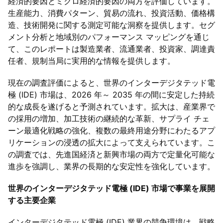
経済的要因とミクロ経済的要因の両方を評価しています。
生産能力、消費パターン、貿易の流れ、投資活動、価格構
造、技術開発に関する測定可能な洞察を提供します。セグ
メント分析と地域別のパフォーマンス マッピングを通じ
て、このレポートは製造業者、流通業者、投資家、調達責
任者、規制当局に実用的な情報を提供します。
現在の調査評価によると、世界のインターデジタテッド電
極 (IDE) 市場は、2026 年～ 2035 年の間に安定した持続
的な成長を遂げると予測されています。拡大は、産業界で
の採用の増加、加工技術の継続的な革新、サプライ チェ
ーン最適化戦略の強化、複数の最終用途分野にわたるアプ
リケーションの浸透の拡大によって支えられています。こ
の調査では、先進国経済と新興市場の両方で定量化可能な
進歩を強調し、業界の長期的な安定性を強化しています。
世界のインターデジタテッド電極 (IDE) 市場で事業を展開
する主要企業
インターデジタテッド電極 (IDE) 業界の競争環境は、戦略