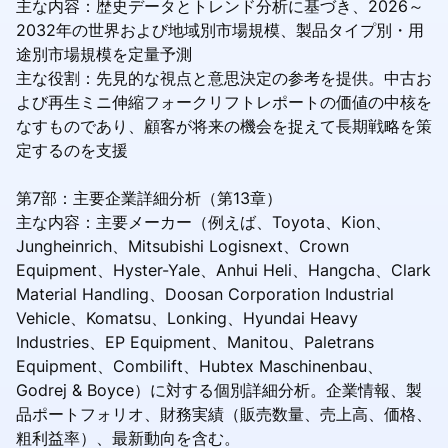
主な内容：歴史データとトレンド分析に基づき、2026～
2032年の世界および地域別市場規模、製品タイプ別・用
途別市場規模を定量予測
主な役割：先見的な視点と意思決定の参考を提供。中古お
よび再生ミニ伸縮フォークリフトレポートの価値の中核を
なすものであり、顧客が将来の機会を捉えて長期戦略を策
定するのを支援
第7部：主要企業詳細分析（第13章）
主な内容：主要メーカー（例えば、Toyota、Kion、
Jungheinrich、Mitsubishi Logisnext、Crown
Equipment、Hyster-Yale、Anhui Heli、Hangcha、Clark
Material Handling、Doosan Corporation Industrial
Vehicle、Komatsu、Lonking、Hyundai Heavy
Industries、EP Equipment、Manitou、Paletrans
Equipment、Combilift、Hubtex Maschinenbau、
Godrej & Boyce）に対する個別詳細分析。企業情報、製
品ポートフォリオ、財務実績（販売数量、売上高、価格、
粗利益率）、最新動向を含む。