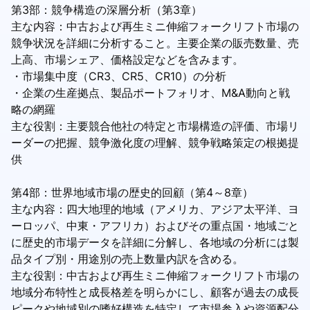
第3部：競争構造の深層分析（第3章）
主な内容：中古および再生ミニ伸縮フォークリフト市場の
競争状況を詳細に分析すること。主要企業の販売数量、売
上高、市場シェア、価格設定などを含みます。
・市場集中度（CR3、CR5、CR10）の分析
・企業の生産拠点、製品ポートフォリオ、M&A動向と戦
略の網羅
主な役割：主要競合他社の特定と市場構造の評価、市場リ
ーダーの把握、競争激化度の理解、競争戦略策定の根拠提
供
第4部：世界地域市場の歴史的回顧（第4～8章）
主な内容：四大地理的地域（アメリカ、アジア太平洋、ヨ
ーロッパ、中東・アフリカ）およびその重点国・地域ごと
に歴史的市場データを詳細に分解し、各地域の分析には製
品タイプ別・用途別の売上数量内訳を含める。
主な役割：中古および再生ミニ伸縮フォークリフト市場の
地域分布特性と成長格差を明らかにし、顧客が過去の成長
ピークや地域別の嗜好構造を特定して市場参入や資源配分