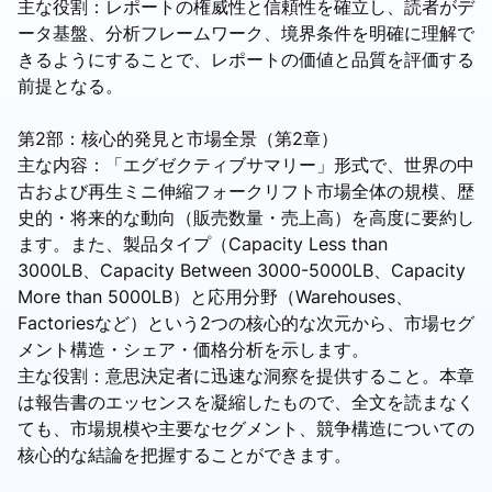
主な役割：レポートの権威性と信頼性を確立し、読者がデ
ータ基盤、分析フレームワーク、境界条件を明確に理解で
きるようにすることで、レポートの価値と品質を評価する
前提となる。
第2部：核心的発見と市場全景（第2章）
主な内容：「エグゼクティブサマリー」形式で、世界の中
古および再生ミニ伸縮フォークリフト市場全体の規模、歴
史的・将来的な動向（販売数量・売上高）を高度に要約し
ます。また、製品タイプ（Capacity Less than
3000LB、Capacity Between 3000-5000LB、Capacity
More than 5000LB）と応用分野（Warehouses、
Factoriesなど）という2つの核心的な次元から、市場セグ
メント構造・シェア・価格分析を示します。
主な役割：意思決定者に迅速な洞察を提供すること。本章
は報告書のエッセンスを凝縮したもので、全文を読まなく
ても、市場規模や主要なセグメント、競争構造についての
核心的な結論を把握することができます。